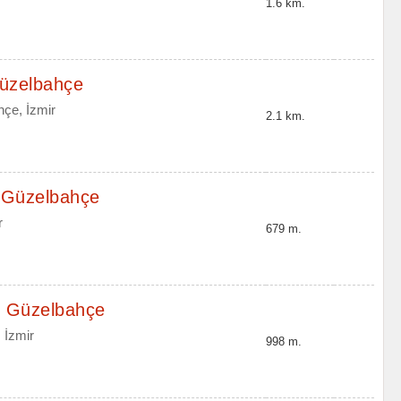
1.6 km.
Güzelbahçe
hçe, İzmir
2.1 km.
, Güzelbahçe
r
679 m.
, Güzelbahçe
 İzmir
998 m.