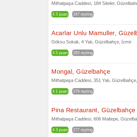
Mithatpaşa Caddesi, 184 Siteler, Güzelbah
4.3 puan
247 reyting
Acarlar Unlu Mamuller, Güze
Göksu Sokak, 4 Yalı, Güzelbahçe, İzmir
4.5 puan
283 reyting
Mongal, Güzelbahçe
Mithatpaşa Caddesi, 351 Yalı, Güzelbahçe,
4.1 puan
279 reyting
Pina Restaurant, Güzelbahçe
Mithatpaşa Caddesi, 606 Maltepe, Güzelba
4.3 puan
277 reyting