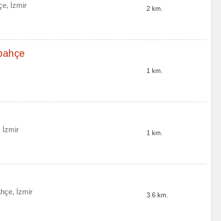
çe, İzmir
2 km.
lbahçe
1 km.
 İzmir
1 km.
hçe, İzmir
3.6 km.