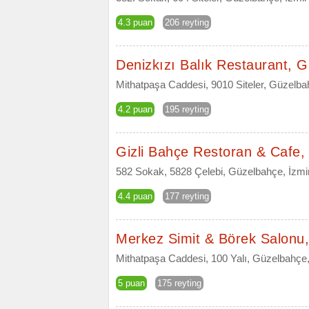
4.3 puan
206 reyting
Denizkızı Balık Restaurant, 
Mithatpaşa Caddesi, 9010 Siteler, Güzelba
4.2 puan
195 reyting
Gizli Bahçe Restoran & Cafe
582 Sokak, 5828 Çelebi, Güzelbahçe, İzmi
4.4 puan
177 reyting
Merkez Simit & Börek Salonu
Mithatpaşa Caddesi, 100 Yalı, Güzelbahçe,
5 puan
175 reyting