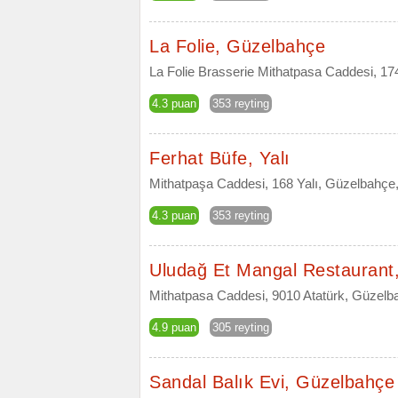
La Folie, Güzelbahçe
La Folie Brasserie Mithatpasa Caddesi, 174 
4.3 puan
353 reyting
Ferhat Büfe, Yalı
Mithatpaşa Caddesi, 168 Yalı, Güzelbahçe,
4.3 puan
353 reyting
Uludağ Et Mangal Restaurant
Mithatpasa Caddesi, 9010 Atatürk, Güzelba
4.9 puan
305 reyting
Sandal Balık Evi, Güzelbahçe