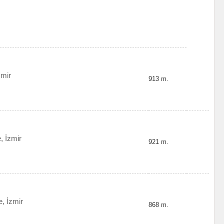
zmir
913 m.
, İzmir
921 m.
, İzmir
868 m.