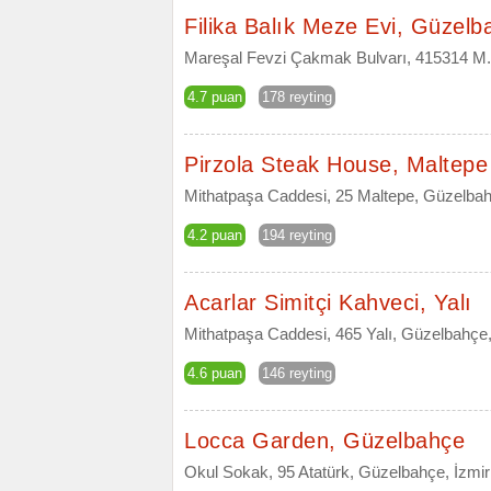
Filika Balık Meze Evi, Güzelb
Mareşal Fevzi Çakmak Bulvarı, 415314 M.
4.7 puan
178 reyting
Pirzola Steak House, Maltepe
Mithatpaşa Caddesi, 25 Maltepe, Güzelbah
4.2 puan
194 reyting
Acarlar Simitçi Kahveci, Yalı
Mithatpaşa Caddesi, 465 Yalı, Güzelbahçe,
4.6 puan
146 reyting
Locca Garden, Güzelbahçe
Okul Sokak, 95 Atatürk, Güzelbahçe, İzmir