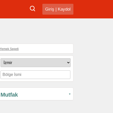
Giriş
|
Kaydol
Yemek Sepeti
Mutfak