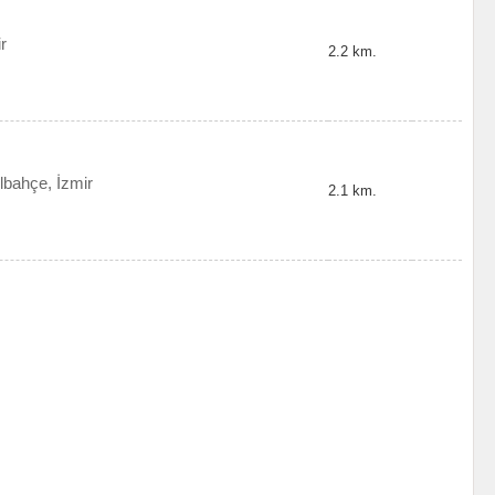
r
2.2 km.
bahçe, İzmir
2.1 km.