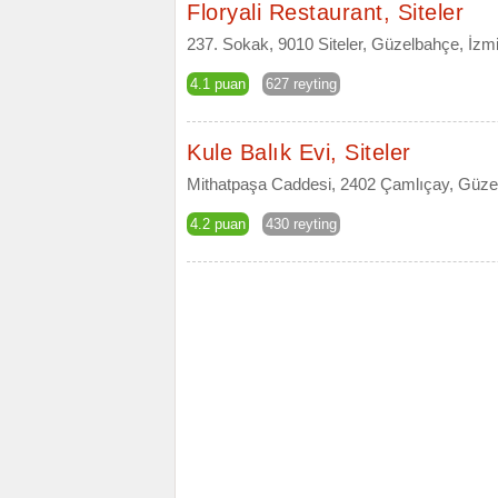
Floryali Restaurant, Siteler
237. Sokak, 9010 Siteler, Güzelbahçe, İzmi
4.1 puan
627 reyting
Kule Balık Evi, Siteler
Mithatpaşa Caddesi, 2402 Çamlıçay, Güzel
4.2 puan
430 reyting