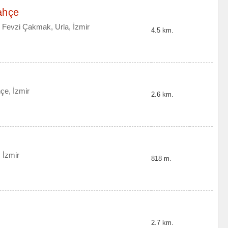
ahçe
 Fevzi Çakmak, Urla, İzmir
4.5 km.
çe, İzmir
2.6 km.
 İzmir
818 m.
2.7 km.