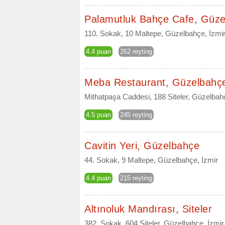
Palamutluk Bahçe Cafe, Güz
110. Sokak, 10 Maltepe, Güzelbahçe, İzmi
4.4 puan
262 reyting
Meba Restaurant, Güzelbahç
Mithatpaşa Caddesi, 188 Siteler, Güzelbah
4.5 puan
245 reyting
Cavitin Yeri, Güzelbahçe
44. Sokak, 9 Maltepe, Güzelbahçe, İzmir
4.4 puan
215 reyting
Altınoluk Mandırası, Siteler
382. Sokak, 604 Siteler, Güzelbahçe, İzmir