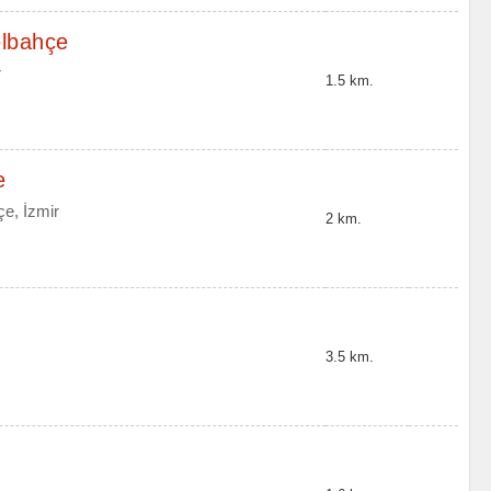
elbahçe
r
1.5 km.
e
çe, İzmir
2 km.
3.5 km.