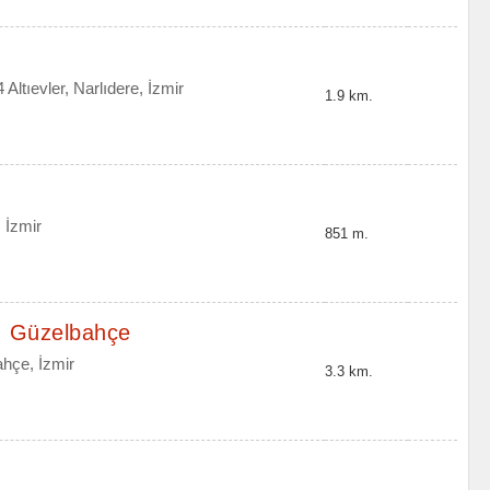
Altıevler, Narlıdere, İzmir
1.9 km.
 İzmir
851 m.
, Güzelbahçe
hçe, İzmir
3.3 km.