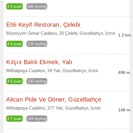
4.6 puan
146 reyting
Ehli Keyif Restoran, Çelebi
Müzeyyen Senar Caddesi, 20 Çelebi, Güzelbahçe, İzmir
1.2 km.
4.4 puan
126 reyting
Kılçıx Balık Ekmek, Yalı
Mithatpaşa Caddesi, 34 Yalı, Güzelbahçe, İzmir
498 m.
4.6 puan
130 reyting
Alican Pide Ve Döner, Güzelbahçe
Mithatpaşa Caddesi, 377 Yalı, Güzelbahçe, İzmir
148 m.
4.7 puan
244 reyting