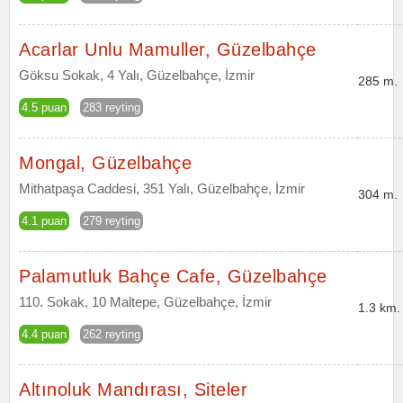
Acarlar Unlu Mamuller, Güzelbahçe
Göksu Sokak, 4 Yalı, Güzelbahçe, İzmir
285 m.
4.5 puan
283 reyting
Mongal, Güzelbahçe
Mithatpaşa Caddesi, 351 Yalı, Güzelbahçe, İzmir
304 m.
4.1 puan
279 reyting
Palamutluk Bahçe Cafe, Güzelbahçe
110. Sokak, 10 Maltepe, Güzelbahçe, İzmir
1.3 km.
4.4 puan
262 reyting
Altınoluk Mandırası, Siteler