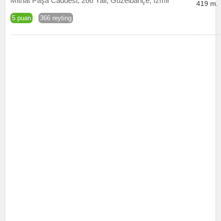
Mithat Paşa Caddesi, 266 Yali, Güzelbahçe, İzmir
419 m.
5 puan
366 reyting