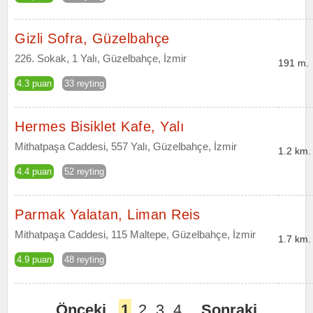
Gizli Sofra, Güzelbahçe
226. Sokak, 1 Yalı, Güzelbahçe, İzmir
191 m.
4.3 puan
33 reyting
Hermes Bisiklet Kafe, Yalı
Mithatpaşa Caddesi, 557 Yalı, Güzelbahçe, İzmir
1.2 km.
4.4 puan
52 reyting
Parmak Yalatan, Liman Reis
Mithatpaşa Caddesi, 115 Maltepe, Güzelbahçe, İzmir
1.7 km.
4.9 puan
48 reyting
Önceki
1
2
3
4
Sonraki