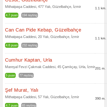
Mithatpaşa Caddesi, 477 Yalı, Güzelbahçe, İzmir
1.1 km.
4.7 puan
194 reyting
Can Can Pide Kebap, Güzelbahçe
Mithatpaşa Caddesi, 20 Yalı, Güzelbahçe, İzmir
1.1 km.
4.8 puan
232 reyting
Cumhur Kaptan, Urla
Mareşal Fevzi Çakmak Caddesi, 45 Çamlıçay, Urla, İzmir
201 m.
5 puan
77 reyting
Şef Murat, Yalı
Mithatpaşa Caddesi, 57 Yalı, Güzelbahçe, İzmir
390 m.
4.7 puan
65 reyting