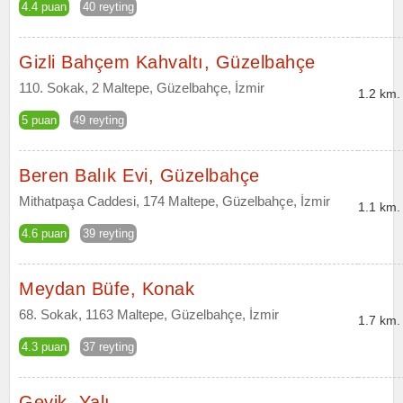
4.4 puan
40 reyting
Gizli Bahçem Kahvaltı, Güzelbahçe
110. Sokak, 2 Maltepe, Güzelbahçe, İzmir
1.2 km.
5 puan
49 reyting
Beren Balık Evi, Güzelbahçe
Mithatpaşa Caddesi, 174 Maltepe, Güzelbahçe, İzmir
1.1 km.
4.6 puan
39 reyting
Meydan Büfe, Konak
68. Sokak, 1163 Maltepe, Güzelbahçe, İzmir
1.7 km.
4.3 puan
37 reyting
Geyik, Yalı