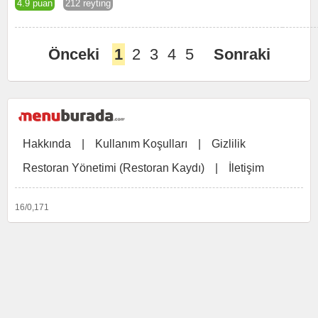
4.9 puan
212 reyting
Önceki
1
2
3
4
5
Sonraki
Hakkında
|
Kullanım Koşulları
|
Gizlilik
Restoran Yönetimi (Restoran Kaydı)
|
İletişim
16/0,171