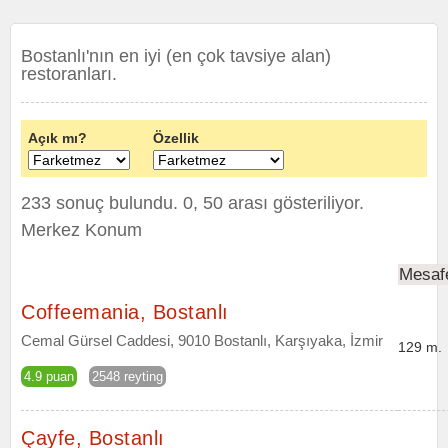
Bostanlı'nın en iyi (en çok tavsiye alan)
restoranları.
Açık mı?
Özellik
233 sonuç bulundu. 0, 50 arası gösteriliyor.
Merkez Konum
Mesaf
Coffeemania, Bostanlı
Cemal Gürsel Caddesi, 9010 Bostanlı, Karşıyaka, İzmir
129 m.
4.9 puan
2548 reyting
Çayfe, Bostanlı