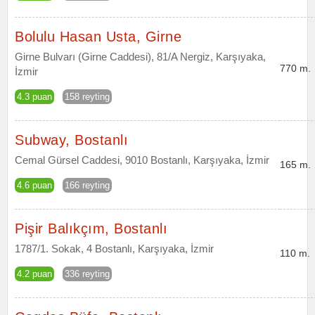
Bolulu Hasan Usta, Girne
Girne Bulvarı (Girne Caddesi), 81/A Nergiz, Karşıyaka,
770 m.
İzmir
4.3 puan
158 reyting
Subway, Bostanlı
Cemal Gürsel Caddesi, 9010 Bostanlı, Karşıyaka, İzmir
165 m.
4.6 puan
166 reyting
Pişir Balıkçım, Bostanlı
1787/1. Sokak, 4 Bostanlı, Karşıyaka, İzmir
110 m.
4.2 puan
336 reyting