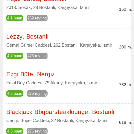
2013. Sokak, 28 Bostanlı, Karşıyaka, İzmir
150 m.
4.1 puan
269 reyting
Lezzy, Bostanlı
Cemal Gürsel Caddesi, 262 Bostanlı, Karşıyaka, İzmir
200 m.
4.7 puan
473 reyting
Ezgi Büfe, Nergiz
Fazıl Bey Caddesi, 79 Aksoy, Karşıyaka, İzmir
762 m.
4.6 puan
275 reyting
Blackjack Bbqbarsteaklounge, Bostanlı
Cengiz Topel Caddesi, 32 Bostanlı, Karşıyaka, İzmir
618 m.
4.3 puan
276 reyting