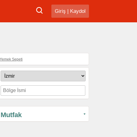
Giriş
|
Kaydol
Yemek Sepeti
Mutfak