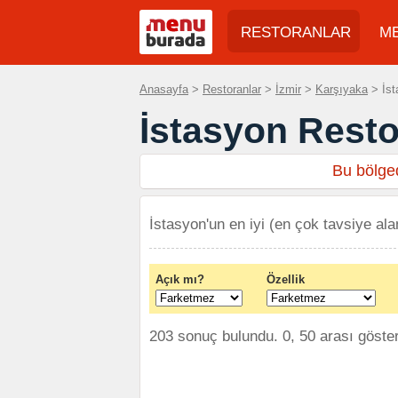
RESTORANLAR
M
Anasayfa
>
Restoranlar
>
İzmir
>
Karşıyaka
> İst
İstasyon Resto
Bu bölged
İstasyon'un en iyi (en çok tavsiye ala
Açık mı?
Özellik
203 sonuç bulundu. 0, 50 arası göster