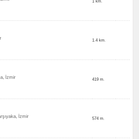
1 km.
r
1.4 km.
a, İzmir
419 m.
rşıyaka, İzmir
574 m.