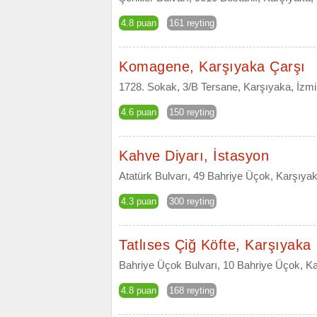
4.8 puan
161 reyting
Komagene, Karşıyaka Çarşı
1728. Sokak, 3/B Tersane, Karşıyaka, İzmi
4.6 puan
150 reyting
Kahve Diyarı, İstasyon
Atatürk Bulvarı, 49 Bahriye Üçok, Karşıyak
4.3 puan
300 reyting
Tatlıses Çiğ Köfte, Karşıyaka
Bahriye Üçok Bulvarı, 10 Bahriye Üçok, Ka
4.8 puan
168 reyting