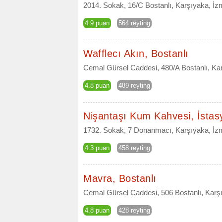
2014. Sokak, 16/C Bostanlı, Karşıyaka, İz
4.9 puan
564 reyting
Wafflecı Akın, Bostanlı
Cemal Gürsel Caddesi, 480/A Bostanlı, Kar
4.8 puan
489 reyting
Nişantaşı Kum Kahvesi, İstas
1732. Sokak, 7 Donanmacı, Karşıyaka, İzm
4.3 puan
458 reyting
Mavra, Bostanlı
Cemal Gürsel Caddesi, 506 Bostanlı, Karşı
4.8 puan
428 reyting