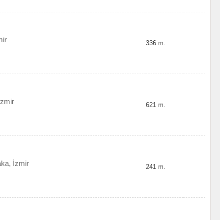
ir
336 m.
İzmir
621 m.
ka, İzmir
241 m.