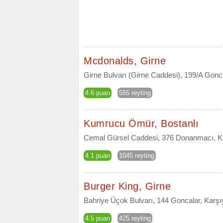
Mcdonalds, Girne
Girne Bulvarı (Girne Caddesi), 199/A Gonca
4.6 puan
555 reyting
Kumrucu Ömür, Bostanlı
Cemal Gürsel Caddesi, 376 Donanmacı, Ka
4.1 puan
1045 reyting
Burger King, Girne
Bahriye Üçok Bulvarı, 144 Goncalar, Karşı
4.5 puan
425 reyting