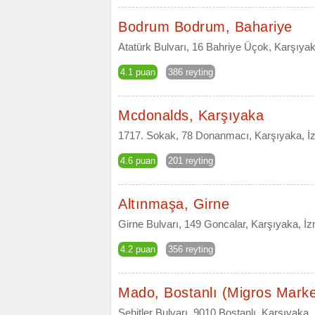
Bodrum Bodrum, Bahariye
Atatürk Bulvarı, 16 Bahriye Üçok, Karşıyak
4.1 puan
386 reyting
Mcdonalds, Karşıyaka
1717. Sokak, 78 Donanmacı, Karşıyaka, İ
4.6 puan
201 reyting
Altınmaşa, Girne
Girne Bulvarı, 149 Goncalar, Karşıyaka, İz
4.2 puan
356 reyting
Mado, Bostanlı (Migros Marke
Şehitler Bulvarı, 9010 Bostanlı, Karşıyaka,