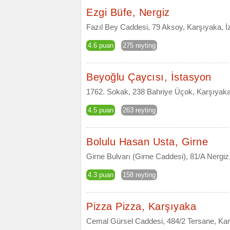
Ezgi Büfe, Nergiz
Fazıl Bey Caddesi, 79 Aksoy, Karşıyaka, İ
4.6 puan
275 reyting
Beyoğlu Çaycısı, İstasyon
1762. Sokak, 238 Bahriye Üçok, Karşıyaka
4.5 puan
263 reyting
Bolulu Hasan Usta, Girne
Girne Bulvarı (Girne Caddesi), 81/A Nergiz
4.3 puan
158 reyting
Pizza Pizza, Karşıyaka
Cemal Gürsel Caddesi, 484/2 Tersane, Kar