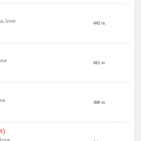
a, İzmir
442 m.
zmir
661 m.
mir
498 m.
t)
 İzmir