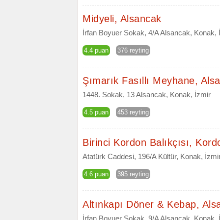
Midyeli, Alsancak
İrfan Boyuer Sokak, 4/A Alsancak, Konak, 
4.4 puan
376 reyting
Şımarık Fasıllı Meyhane, Als
1448. Sokak, 13 Alsancak, Konak, İzmir
4.5 puan
453 reyting
Birinci Kordon Balıkçısı, Kord
Atatürk Caddesi, 196/A Kültür, Konak, İzmi
4.6 puan
395 reyting
Altınkapı Döner & Kebap, Als
İrfan Boyuer Sokak, 9/A Alsancak, Konak, 