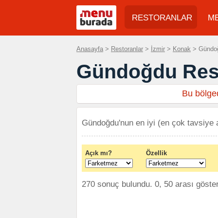
RESTORANLAR
M
Anasayfa
>
Restoranlar
>
İzmir
>
Konak
> Gündoğd
Gündoğdu Rest
Bu bölged
Gündoğdu'nun en iyi (en çok tavsiye a
Açık mı?
Özellik
270 sonuç bulundu. 0, 50 arası göster