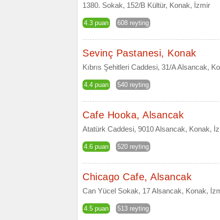
1380. Sokak, 152/B Kültür, Konak, İzmir
4.3 puan
608 reyting
Sevinç Pastanesi, Konak
Kıbrıs Şehitleri Caddesi, 31/A Alsancak, Ko
4.4 puan
540 reyting
Cafe Hooka, Alsancak
Atatürk Caddesi, 9010 Alsancak, Konak, İz
4.6 puan
520 reyting
Chicago Cafe, Alsancak
Can Yücel Sokak, 17 Alsancak, Konak, İzm
4.5 puan
513 reyting