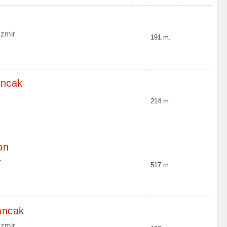
İzmir
191 m.
ancak
214 m.
on
r
517 m.
ancak
İzmir