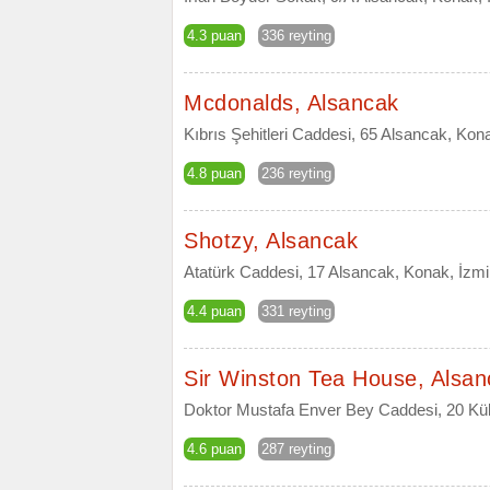
4.3 puan
336 reyting
Mcdonalds, Alsancak
Kıbrıs Şehitleri Caddesi, 65 Alsancak, Kona
4.8 puan
236 reyting
Shotzy, Alsancak
Atatürk Caddesi, 17 Alsancak, Konak, İzmi
4.4 puan
331 reyting
Sir Winston Tea House, Alsan
Doktor Mustafa Enver Bey Caddesi, 20 Kült
4.6 puan
287 reyting