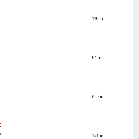
116 m.
64 m.
689 m.
k
r
171 m.