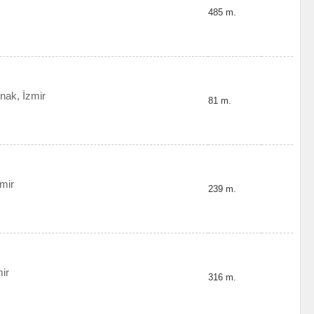
485 m.
nak, İzmir
81 m.
mir
239 m.
ir
316 m.