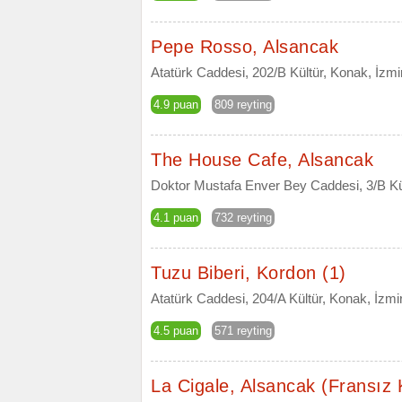
Pepe Rosso, Alsancak
Atatürk Caddesi, 202/B Kültür, Konak, İzmi
4.9 puan
809 reyting
The House Cafe, Alsancak
Doktor Mustafa Enver Bey Caddesi, 3/B Kül
4.1 puan
732 reyting
Tuzu Biberi, Kordon (1)
Atatürk Caddesi, 204/A Kültür, Konak, İzmi
4.5 puan
571 reyting
La Cigale, Alsancak (Fransız 