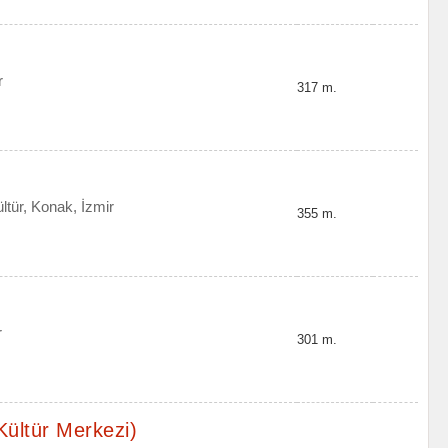
r
317 m.
tür, Konak, İzmir
355 m.
r
301 m.
Kültür Merkezi)