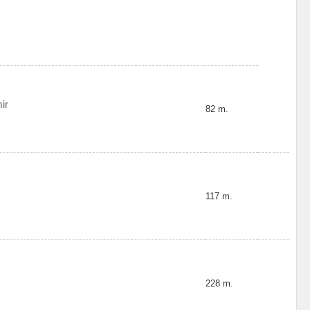
ir
82 m.
117 m.
228 m.