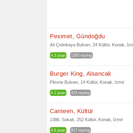
Peximet, Gündoğdu
Ali Çetinkaya Bulvarı, 24 Kültür, Konak, İzm
4.3 puan
1350 reyting
Burger King, Alsancak
Plevne Bulvarı, 14 Kültür, Konak, İzmir
4.2 puan
423 reyting
Canteen, Kültür
1386. Sokak, 252 Kültür, Konak, İzmir
4.6 puan
917 reyting