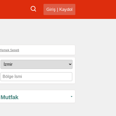
Giriş
|
Kaydol
Yemek Sepeti
Mutfak