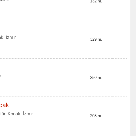
132 m.
k, İzmir
329 m.
r
250 m.
cak
ür, Konak, İzmir
203 m.