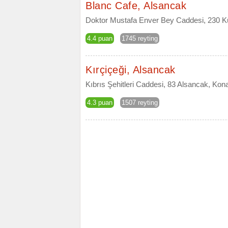
Blanc Cafe, Alsancak
Doktor Mustafa Enver Bey Caddesi, 230 Kül
4.4 puan
1745 reyting
Kırçiçeği, Alsancak
Kıbrıs Şehitleri Caddesi, 83 Alsancak, Kona
4.3 puan
1507 reyting