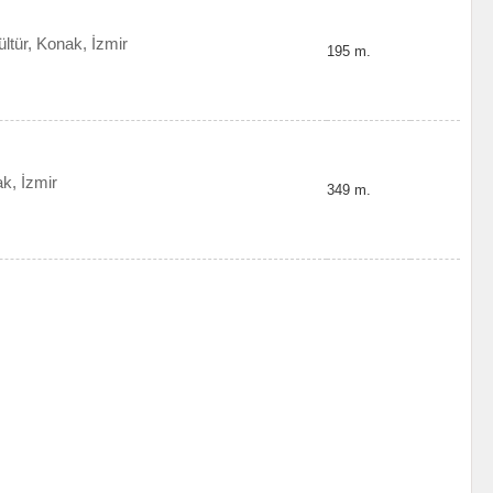
tür, Konak, İzmir
195 m.
k, İzmir
349 m.