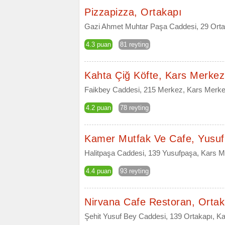
Pizzapizza, Ortakapı
Gazi Ahmet Muhtar Paşa Caddesi, 29 Orta
4.3 puan
81 reyting
Kahta Çiğ Köfte, Kars Merkez
Faikbey Caddesi, 215 Merkez, Kars Merke
4.2 puan
78 reyting
Kamer Mutfak Ve Cafe, Yusu
Halitpaşa Caddesi, 139 Yusufpaşa, Kars M
4.4 puan
93 reyting
Nirvana Cafe Restoran, Ortak
Şehit Yusuf Bey Caddesi, 139 Ortakapı, K