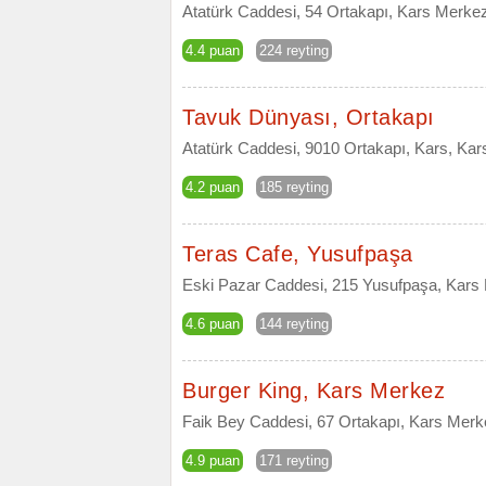
Atatürk Caddesi, 54 Ortakapı, Kars Merke
4.4 puan
224 reyting
Tavuk Dünyası, Ortakapı
Atatürk Caddesi, 9010 Ortakapı, Kars, Kar
4.2 puan
185 reyting
Teras Cafe, Yusufpaşa
Eski Pazar Caddesi, 215 Yusufpaşa, Kars
4.6 puan
144 reyting
Burger King, Kars Merkez
Faik Bey Caddesi, 67 Ortakapı, Kars Merk
4.9 puan
171 reyting