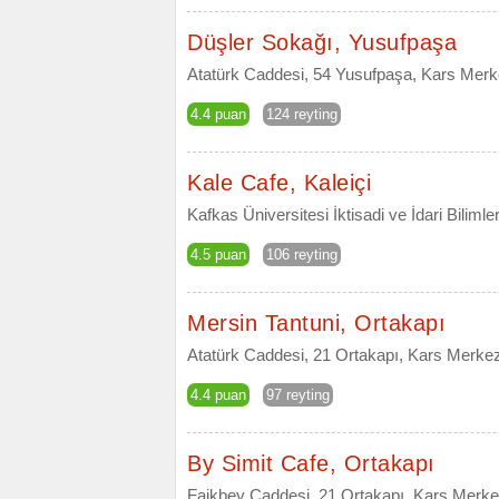
Düşler Sokağı, Yusufpaşa
Atatürk Caddesi, 54 Yusufpaşa, Kars Merk
4.4 puan
124 reyting
Kale Cafe, Kaleiçi
Kafkas Üniversitesi İktisadi ve İdari Biliml
4.5 puan
106 reyting
Mersin Tantuni, Ortakapı
Atatürk Caddesi, 21 Ortakapı, Kars Merke
4.4 puan
97 reyting
By Simit Cafe, Ortakapı
Faikbey Caddesi, 21 Ortakapı, Kars Merke