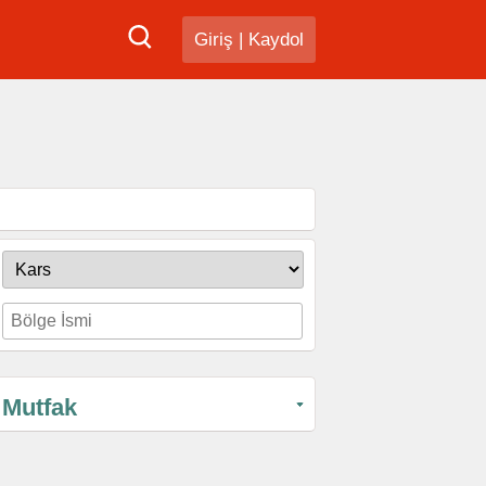
Giriş
|
Kaydol
Mutfak