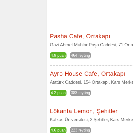
Pasha Cafe, Ortakapı
Gazi Ahmet Muhtar Paşa Caddesi, 71 Orta
4.9 puan
464 reyting
Ayro House Cafe, Ortakapı
Atatürk Caddesi, 154 Ortakapı, Kars Merk
4.2 puan
383 reyting
Lökanta Lemon, Şehitler
Kafkas Üniversitesi, 2 Şehitler, Kars Merk
4.6 puan
223 reyting