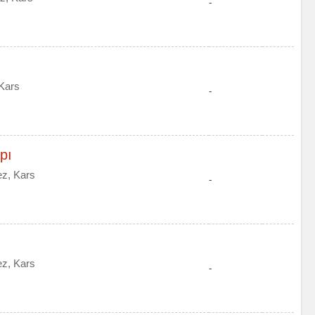
-
Kars
-
pı
ez, Kars
-
ez, Kars
-