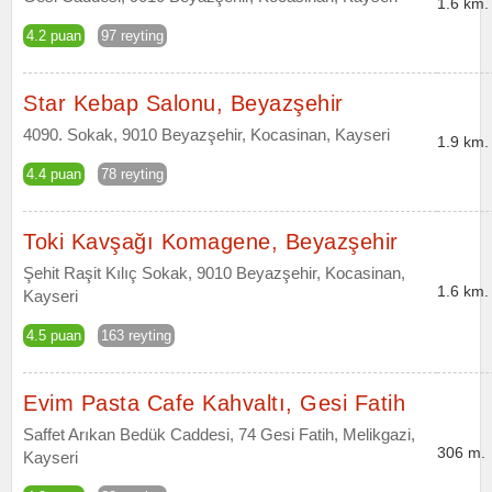
1.6 km.
4.2 puan
97 reyting
Star Kebap Salonu, Beyazşehir
4090. Sokak, 9010 Beyazşehir, Kocasinan, Kayseri
1.9 km.
4.4 puan
78 reyting
Toki Kavşağı Komagene, Beyazşehir
Şehit Raşit Kılıç Sokak, 9010 Beyazşehir, Kocasinan,
1.6 km.
Kayseri
4.5 puan
163 reyting
Evim Pasta Cafe Kahvaltı, Gesi Fatih
Saffet Arıkan Bedük Caddesi, 74 Gesi Fatih, Melikgazi,
306 m.
Kayseri