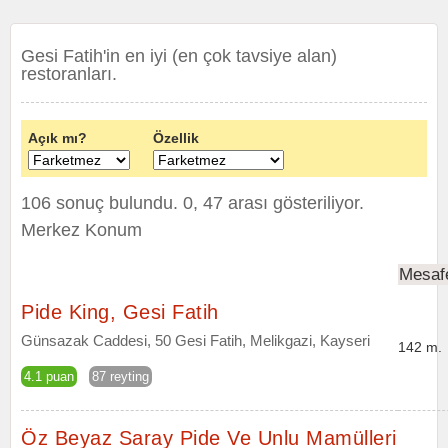
Gesi Fatih'in en iyi (en çok tavsiye alan)
restoranları.
Açık mı?
Özellik
106 sonuç bulundu. 0, 47 arası gösteriliyor.
Merkez Konum
Mesaf
Pide King, Gesi Fatih
Günsazak Caddesi, 50 Gesi Fatih, Melikgazi, Kayseri
142 m.
4.1 puan
87 reyting
Öz Beyaz Saray Pide Ve Unlu Mamülleri