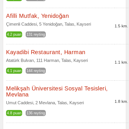
Afilli Mutfak, Yenidoğan
Çimenli Caddesi, 5 Yenidoğan, Talas, Kayseri
1.5 km.
4.2 puan
131 reyting
Kayadibi Restaurant, Harman
Atatürk Bulvarı, 111 Harman, Talas, Kayseri
1.1 km.
4.1 puan
144 reyting
Melikşah Üniversitesi Sosyal Tesisleri,
Mevlana
1.8 km.
Umut Caddesi, 2 Mevlana, Talas, Kayseri
4.8 puan
136 reyting