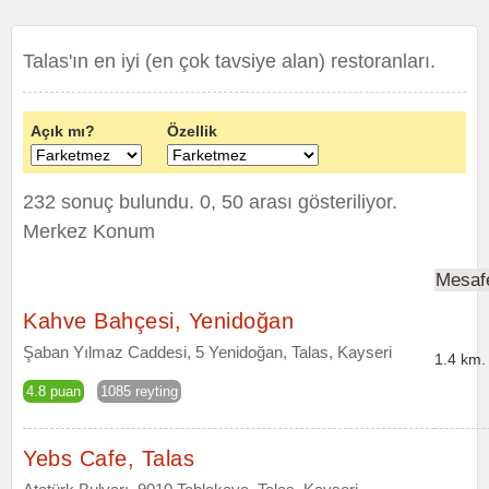
Talas'ın en iyi (en çok tavsiye alan) restoranları.
Açık mı?
Özellik
232 sonuç bulundu. 0, 50 arası gösteriliyor.
Merkez Konum
Mesaf
Kahve Bahçesi, Yenidoğan
Şaban Yılmaz Caddesi, 5 Yenidoğan, Talas, Kayseri
1.4 km.
4.8 puan
1085 reyting
Yebs Cafe, Talas