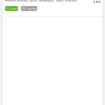
Atatürk Bulvarı, 9010 Tablakaya, Talas, Kayseri
1 km.
4.3 puan
652 reyting