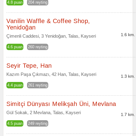
4.8 puan
204 reyting
Vanilin Waffle & Coffee Shop,
Yenidoğan
1.6 km.
Çimenli Caddesi, 3 Yenidoğan, Talas, Kayseri
4.6 puan
260 reyting
Seyir Tepe, Han
Kazım Paşa Çıkmazı, 42 Han, Talas, Kayseri
1.3 km.
4.4 puan
261 reyting
Simitçi Dünyası Melikşah Üni, Mevlana
Gül Sokak, 2 Mevlana, Talas, Kayseri
1.7 km.
4.5 puan
249 reyting