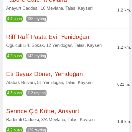
Anayurt Caddesi, 10 Mevlana, Talas, Kayseri
1.2 km.
4.4 puan
138 reyting
Riff Raff Pasta Evi, Yenidoğan
Oğulcuklu 4. Sokak, 12 Yenidoğan, Talas, Kayseri
1.2 km.
4.2 puan
142 reyting
Eti Beyaz Döner, Yenidoğan
Atatürk Bulvarı, 51 Yenidoğan, Talas, Kayseri
621 m.
4.3 puan
112 reyting
Serince Çiğ Köfte, Anayurt
Bademli Caddesi, 3/A Mevlana, Talas, Kayseri
1.8 km.
4.2 puan
139 reyting