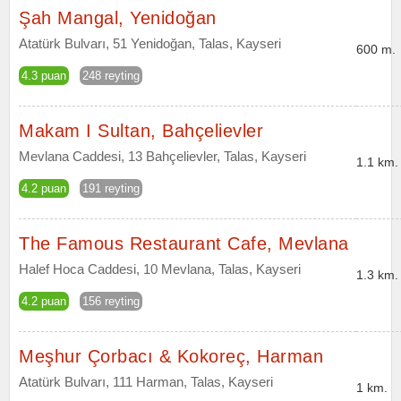
Şah Mangal, Yenidoğan
Atatürk Bulvarı, 51 Yenidoğan, Talas, Kayseri
600 m.
4.3 puan
248 reyting
Makam I Sultan, Bahçelievler
Mevlana Caddesi, 13 Bahçelievler, Talas, Kayseri
1.1 km.
4.2 puan
191 reyting
The Famous Restaurant Cafe, Mevlana
Halef Hoca Caddesi, 10 Mevlana, Talas, Kayseri
1.3 km.
4.2 puan
156 reyting
Meşhur Çorbacı & Kokoreç, Harman
Atatürk Bulvarı, 111 Harman, Talas, Kayseri
1 km.