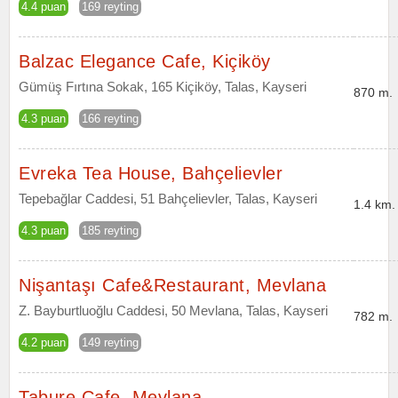
4.4 puan
169 reyting
Balzac Elegance Cafe, Kiçiköy
Gümüş Fırtına Sokak, 165 Kiçiköy, Talas, Kayseri
870 m.
4.3 puan
166 reyting
Evreka Tea House, Bahçelievler
Tepebağlar Caddesi, 51 Bahçelievler, Talas, Kayseri
1.4 km.
4.3 puan
185 reyting
Nişantaşı Cafe&Restaurant, Mevlana
Z. Bayburtluoğlu Caddesi, 50 Mevlana, Talas, Kayseri
782 m.
4.2 puan
149 reyting
Tabure Cafe, Mevlana