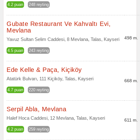
4.2 puan
248 reyting
Gubate Restaurant Ve Kahvaltı Evi,
Mevlana
498 m.
Yavuz Sultan Selim Caddesi, 8 Mevlana, Talas, Kayseri
4.5 puan
243 reyting
Ede Kelle & Paça, Kiçiköy
Atatürk Bulvarı, 111 Kiçiköy, Talas, Kayseri
668 m.
4.7 puan
220 reyting
Serpil Abla, Mevlana
Halef Hoca Caddesi, 12 Mevlana, Talas, Kayseri
611 m.
4.2 puan
259 reyting