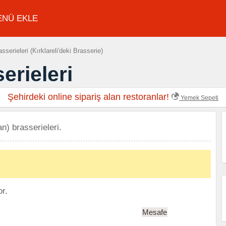
ENÜ EKLE
sserieleri (Kırklareli'deki Brasserie)
erieleri
Şehirdeki online sipariş alan restoranlar!
Yemek Sepeti
an) brasserieleri.
or.
Mesafe