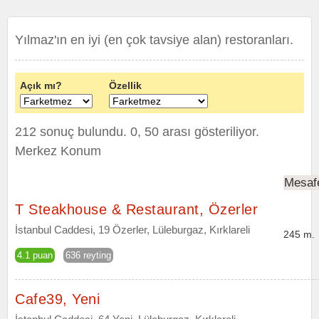
Yılmaz'ın en iyi (en çok tavsiye alan) restoranları.
Açık mı?
Özellik
212 sonuç bulundu. 0, 50 arası gösteriliyor.
Merkez Konum
Mesaf
T Steakhouse & Restaurant, Özerler
İstanbul Caddesi, 19 Özerler, Lüleburgaz, Kırklareli
245 m.
4.1 puan
636 reyting
Cafe39, Yeni