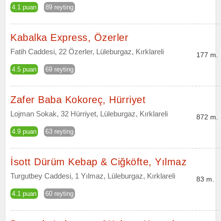
4.1 puan
89 reyting
Kabalka Express, Özerler
Fatih Caddesi, 22 Özerler, Lüleburgaz, Kırklareli
177 m.
4.5 puan
69 reyting
Zafer Baba Kokoreç, Hürriyet
Lojman Sokak, 32 Hürriyet, Lüleburgaz, Kırklareli
872 m.
4.9 puan
63 reyting
İsott Dürüm Kebap & Ciğköfte, Yılmaz
Turgutbey Caddesi, 1 Yılmaz, Lüleburgaz, Kırklareli
83 m.
4.1 puan
60 reyting