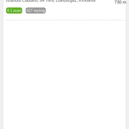
İstanbul Caddesi, 64 Yeni, Lüleburgaz, Kırklareli
730 m.
4.1 puan
427 reyting