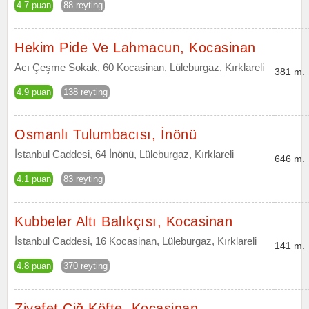
4.7 puan
88 reyting
Hekim Pide Ve Lahmacun, Kocasinan
Acı Çeşme Sokak, 60 Kocasinan, Lüleburgaz, Kırklareli
381 m.
4.9 puan
138 reyting
Osmanlı Tulumbacısı, İnönü
İstanbul Caddesi, 64 İnönü, Lüleburgaz, Kırklareli
646 m.
4.1 puan
83 reyting
Kubbeler Altı Balıkçısı, Kocasinan
İstanbul Caddesi, 16 Kocasinan, Lüleburgaz, Kırklareli
141 m.
4.8 puan
370 reyting
Ziyafet Çiğ Köfte, Kocasinan