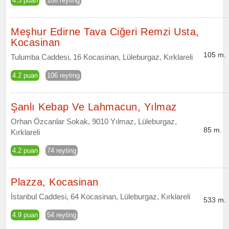
4.3 puan
106 reyting
Meşhur Edirne Tava Ciğeri Remzi Usta,
Kocasinan
105 m.
Tulumba Caddesi, 16 Kocasinan, Lüleburgaz, Kırklareli
4.2 puan
106 reyting
Şanlı Kebap Ve Lahmacun, Yılmaz
Orhan Özcanlar Sokak, 9010 Yılmaz, Lüleburgaz,
85 m.
Kırklareli
4.2 puan
74 reyting
Plazza, Kocasinan
İstanbul Caddesi, 64 Kocasinan, Lüleburgaz, Kırklareli
533 m.
4.9 puan
54 reyting