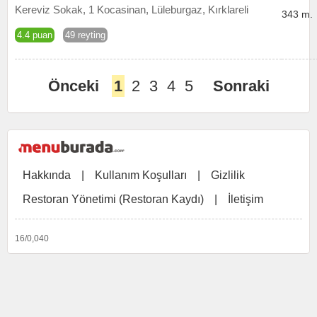
Kereviz Sokak, 1 Kocasinan, Lüleburgaz, Kırklareli
343 m.
4.4 puan
49 reyting
Önceki
1
2
3
4
5
Sonraki
Hakkında
|
Kullanım Koşulları
|
Gizlilik
Restoran Yönetimi (Restoran Kaydı)
|
İletişim
16/0,040