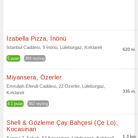
İzabella Pizza, İnönü
İstanbul Caddesi, 9 İnönü, Lüleburgaz, Kırklareli
620 m.
5 puan
384 reyting
Miyansera, Özerler
Emrullah Efendi Caddesi, 22 Özerler, Lüleburgaz,
335 m.
Kırklareli
4.1 puan
362 reyting
Shell & Gözleme Çay Bahçesi (Çe Lo),
Kocasinan
1.3 km.
Sanayi 7. Sokak, 64 Kocasinan, Lüleburgaz, Kırklareli