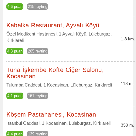
4.6 puan
215 reyting
Kabalka Restaurant, Ayvalı Köyü
Özel Medikent Hastanesi, 1 Ayvalı Köyü, Lüleburgaz,
1.8 km.
Kırklareli
4.3 puan
205 reyting
Tuna İşkembe Köfte Ciğer Salonu,
Kocasinan
113 m.
Tulumba Caddesi, 1 Kocasinan, Lüleburgaz, Kırklareli
4.1 puan
161 reyting
Köşem Pastahanesi, Kocasinan
İstanbul Caddesi, 1 Kocasinan, Lüleburgaz, Kırklareli
359 m.
4.4 puan
139 reyting