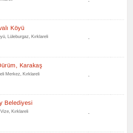
-
valı Köyü
ü, Lüleburgaz, Kırklareli
-
Dürüm, Karakaş
li Merkez, Kırklareli
-
y Belediyesi
ize, Kırklareli
-