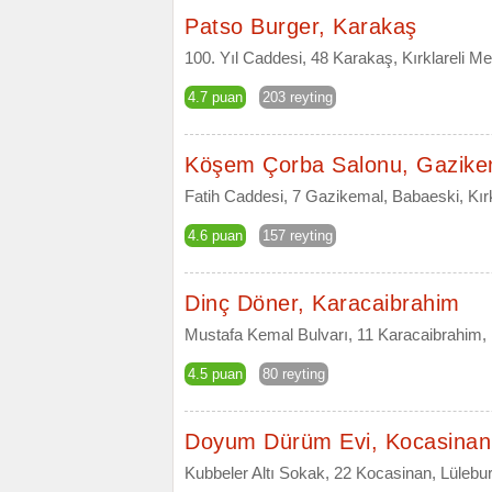
Patso Burger, Karakaş
100. Yıl Caddesi, 48 Karakaş, Kırklareli Mer
4.7 puan
203 reyting
Köşem Çorba Salonu, Gazike
Fatih Caddesi, 7 Gazikemal, Babaeski, Kırk
4.6 puan
157 reyting
Dinç Döner, Karacaibrahim
Mustafa Kemal Bulvarı, 11 Karacaibrahim, Kı
4.5 puan
80 reyting
Doyum Dürüm Evi, Kocasinan
Kubbeler Altı Sokak, 22 Kocasinan, Lüleburg