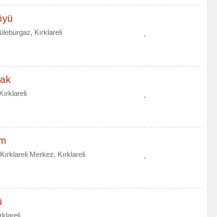
öyü
leburgaz, Kırklareli
-
rak
ırklareli
-
im
ırklareli Merkez, Kırklareli
-
ü
klareli