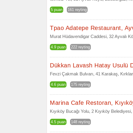
5 puan
161 reyting
Tpao Adatepe Restaurant, Ay
Murat Hüdavendigar Caddesi, 32 Ayvalı Köy
4.9 puan
222 reyting
Dükkan Lavash Hatay Usulü 
Fevzi Çakmak Bulvarı, 41 Karakaş, Kırklare
4.6 puan
175 reyting
Marina Cafe Restoran, Kıyıkö
Kıyıköy Bucağı Yolu, 2 Kıyıköy Belediyesi, V
4.5 puan
148 reyting