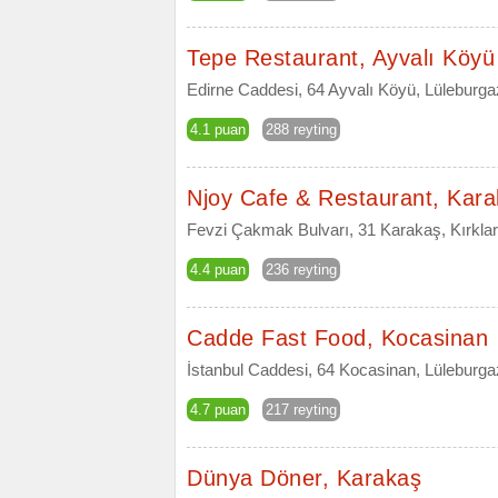
Tepe Restaurant, Ayvalı Köyü
Edirne Caddesi, 64 Ayvalı Köyü, Lüleburgaz,
4.1 puan
288 reyting
Njoy Cafe & Restaurant, Kar
Fevzi Çakmak Bulvarı, 31 Karakaş, Kırklare
4.4 puan
236 reyting
Cadde Fast Food, Kocasinan
İstanbul Caddesi, 64 Kocasinan, Lüleburgaz,
4.7 puan
217 reyting
Dünya Döner, Karakaş