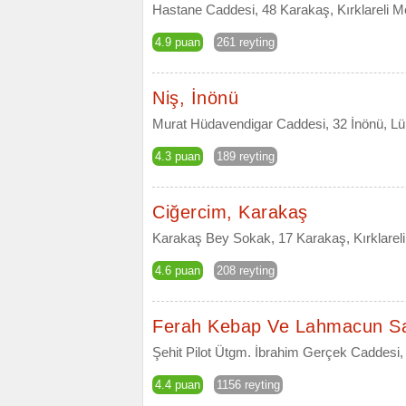
Hastane Caddesi, 48 Karakaş, Kırklareli Me
4.9 puan
261 reyting
Niş, İnönü
Murat Hüdavendigar Caddesi, 32 İnönü, Lüle
4.3 puan
189 reyting
Ciğercim, Karakaş
Karakaş Bey Sokak, 17 Karakaş, Kırklareli 
4.6 puan
208 reyting
Ferah Kebap Ve Lahmacun Sa
Şehit Pilot Ütgm. İbrahim Gerçek Caddesi, 3
4.4 puan
1156 reyting