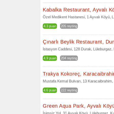
Kabalka Restaurant, Ayvalı K
Özel Medikent Hastanesi, 1 Ayvalı Köyü, Lü
4.3 puan
205 reyting
Çınarlı Beylik Restaurant, Du
İstasyon Caddesi, 128 Durak, Lüleburgaz, K
4.9 puan
204 reyting
Trakya Kokoreç, Karacaibrah
Mustafa Kemal Bulvarı, 13 Karacaibrahim, K
4.6 puan
222 reyting
Green Aqua Park, Ayvalı Köy
İsimsiz Yol, 31 Ayvalı Köyü, Lüleburgaz, Kır