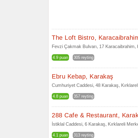
The Loft Bistro, Karacaibrahi
Fevzi Çakmak Bulvarı, 17 Karacaibrahim, Kı
4.9 puan
305 reyting
Ebru Kebap, Karakaş
Cumhuriyet Caddesi, 48 Karakaş, Kırklareli
4.8 puan
357 reyting
288 Cafe & Restaurant, Kara
İstiklal Caddesi, 6 Karakaş, Kırklareli Merke
4.1 puan
313 reyting