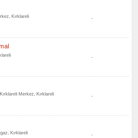
kez, Kırklareli
-
mal
lareli
-
rklareli Merkez, Kırklareli
-
az, Kırklareli
-