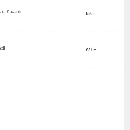
ze, Kocaeli
930 m.
eli
831 m.