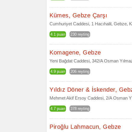
Kümes, Gebze Çarşı
Cumhuriyet Caddesi, 1 Hacıhalil, Gebze, K
4.1 puan
230 reyting
Komagene, Gebze
Yeni Bağdat Caddesi, 342/A Osman Yılmaz
4.9 puan
206 reyting
Yıldız Döner & İskender, Geb
Mehmet Akif Ersoy Caddesi, 2/A Osman Yı
4.7 puan
378 reyting
Piroğlu Lahmacun, Gebze