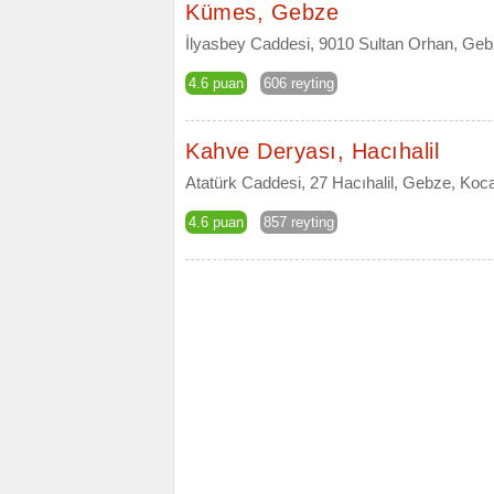
Kümes, Gebze
İlyasbey Caddesi, 9010 Sultan Orhan, Geb
4.6 puan
606 reyting
Kahve Deryası, Hacıhalil
Atatürk Caddesi, 27 Hacıhalil, Gebze, Koca
4.6 puan
857 reyting