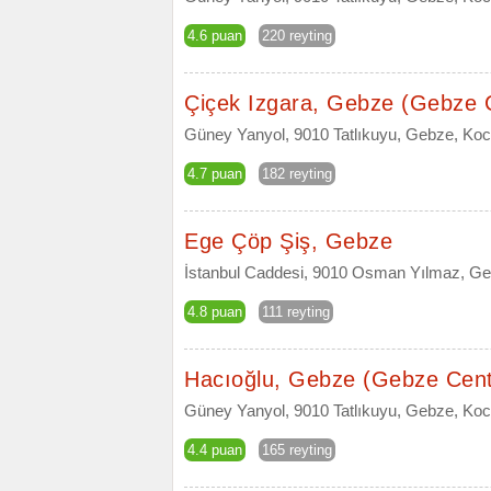
4.6 puan
220 reyting
Çiçek Izgara, Gebze (Gebze 
Güney Yanyol, 9010 Tatlıkuyu, Gebze, Kocae
4.7 puan
182 reyting
Ege Çöp Şiş, Gebze
İstanbul Caddesi, 9010 Osman Yılmaz, Ge
4.8 puan
111 reyting
Hacıoğlu, Gebze (Gebze Cen
Güney Yanyol, 9010 Tatlıkuyu, Gebze, Kocae
4.4 puan
165 reyting