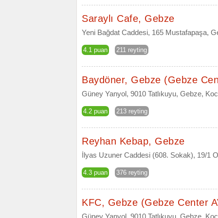
Saraylı Cafe, Gebze
Yeni Bağdat Caddesi, 165 Mustafapaşa, G
4.1 puan
211 reyting
Baydöner, Gebze (Gebze Cen
Güney Yanyol, 9010 Tatlıkuyu, Gebze, Kocae
4.2 puan
213 reyting
Reyhan Kebap, Gebze
İlyas Uzuner Caddesi (608. Sokak), 19/1 
4.3 puan
376 reyting
KFC, Gebze (Gebze Center 
Güney Yanyol, 9010 Tatlıkuyu, Gebze, Kocae