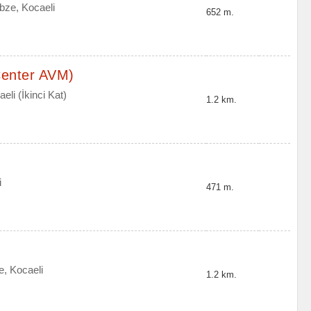
ebze, Kocaeli
652 m.
Center AVM)
li (İkinci Kat)
1.2 km.
i
471 m.
e, Kocaeli
1.2 km.