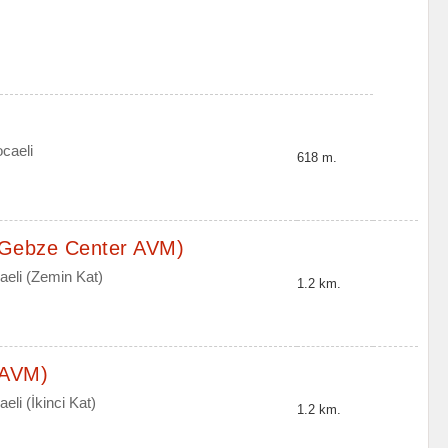
caeli
618 m.
(Gebze Center AVM)
aeli (Zemin Kat)
1.2 km.
 AVM)
li (İkinci Kat)
1.2 km.