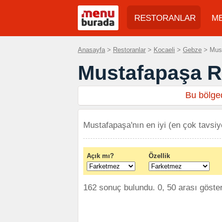
RESTORANLAR
M
Anasayfa
>
Restoranlar
>
Kocaeli
>
Gebze
> Must
Mustafapaşa R
Bu bölged
Mustafapaşa'nın en iyi (en çok tavsiye
Açık mı?
Özellik
162 sonuç bulundu. 0, 50 arası göster