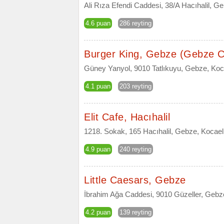
Ali Rıza Efendi Caddesi, 38/A Hacıhalil, G
4.6 puan
286 reyting
Burger King, Gebze (Gebze 
Güney Yanyol, 9010 Tatlıkuyu, Gebze, Kocae
4.1 puan
203 reyting
Elit Cafe, Hacıhalil
1218. Sokak, 165 Hacıhalil, Gebze, Kocael
4.9 puan
240 reyting
Little Caesars, Gebze
İbrahim Ağa Caddesi, 9010 Güzeller, Gebz
4.2 puan
139 reyting