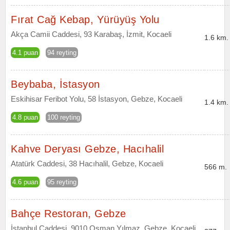
Fırat Cağ Kebap, Yürüyüş Yolu
Akça Camii Caddesi, 93 Karabaş, İzmit, Kocaeli
1.6 km.
4.1 puan
94 reyting
Beybaba, İstasyon
Eskihisar Feribot Yolu, 58 İstasyon, Gebze, Kocaeli
1.4 km.
4.8 puan
100 reyting
Kahve Deryası Gebze, Hacıhalil
Atatürk Caddesi, 38 Hacıhalil, Gebze, Kocaeli
566 m.
4.6 puan
95 reyting
Bahçe Restoran, Gebze
İstanbul Caddesi, 9010 Osman Yılmaz, Gebze, Kocaeli