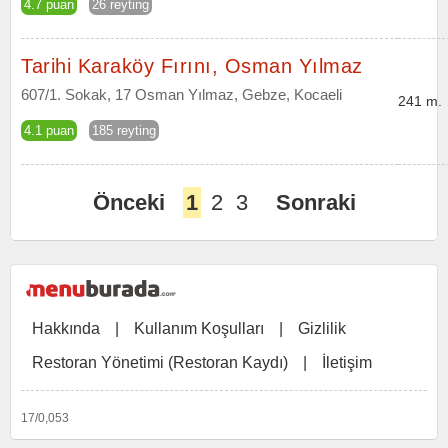
4.7 puan
26 reyting
Tarihi Karaköy Fırını, Osman Yılmaz
607/1. Sokak, 17 Osman Yılmaz, Gebze, Kocaeli
241 m.
4.1 puan
185 reyting
Önceki
1
2
3
Sonraki
Hakkında
|
Kullanım Koşulları
|
Gizlilik
Restoran Yönetimi (Restoran Kaydı)
|
İletişim
17/0,053