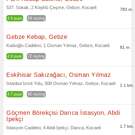
537. Sokak, 2 Köşklü Çeşme, Gebze, Kocaeli
783 m.
4.4 puan
69 reyting
Gebze Kebap, Gebze
Kadıoğlu Caddesi, 1 Osman Yılmaz, Gebze, Kocaeli
81 m.
4.9 puan
72 reyting
Eskihisar Sakızağacı, Osman Yılmaz
İstanbul İzmit Yolu, 508 Osman Yılmaz, Gebze, Kocaeli
1.1 km.
4.7 puan
45 reyting
Göçmen Börekçisi Darıca İstasyon, Abdi
İpekçi
1.7 km.
İstasyon Caddesi, 4 Abdi İpekçi, Darıca, Kocaeli