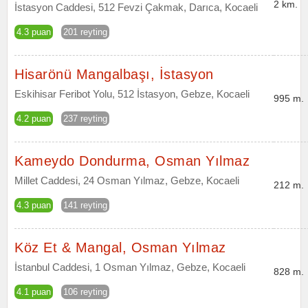
2 km.
İstasyon Caddesi, 512 Fevzi Çakmak, Darıca, Kocaeli
4.3 puan
201 reyting
Hisarönü Mangalbaşı, İstasyon
Eskihisar Feribot Yolu, 512 İstasyon, Gebze, Kocaeli
995 m.
4.2 puan
237 reyting
Kameydo Dondurma, Osman Yılmaz
Millet Caddesi, 24 Osman Yılmaz, Gebze, Kocaeli
212 m.
4.3 puan
141 reyting
Köz Et & Mangal, Osman Yılmaz
İstanbul Caddesi, 1 Osman Yılmaz, Gebze, Kocaeli
828 m.
4.1 puan
106 reyting