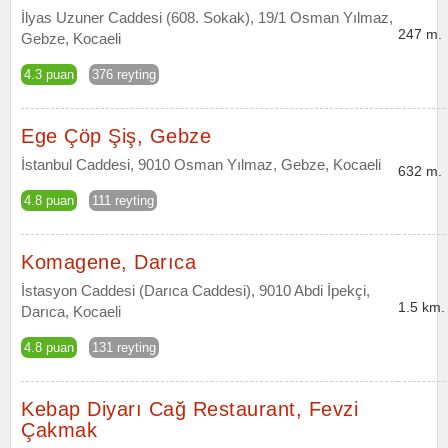
İlyas Uzuner Caddesi (608. Sokak), 19/1 Osman Yılmaz,
247 m.
Gebze, Kocaeli
4.3 puan
376 reyting
Ege Çöp Şiş, Gebze
İstanbul Caddesi, 9010 Osman Yılmaz, Gebze, Kocaeli
632 m.
4.8 puan
111 reyting
Komagene, Darıca
İstasyon Caddesi (Darıca Caddesi), 9010 Abdi İpekçi,
1.5 km.
Darıca, Kocaeli
4.8 puan
131 reyting
Kebap Diyarı Cağ Restaurant, Fevzi
Çakmak