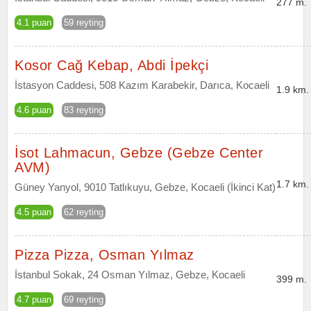
277 m.
4.1 puan
59 reyting
Kosor Cağ Kebap, Abdi İpekçi
İstasyon Caddesi, 508 Kazım Karabekir, Darıca, Kocaeli
1.9 km.
4.6 puan
83 reyting
İsot Lahmacun, Gebze (Gebze Center
AVM)
1.7 km.
Güney Yanyol, 9010 Tatlıkuyu, Gebze, Kocaeli (İkinci Kat)
4.5 puan
62 reyting
Pizza Pizza, Osman Yılmaz
İstanbul Sokak, 24 Osman Yılmaz, Gebze, Kocaeli
399 m.
4.7 puan
69 reyting