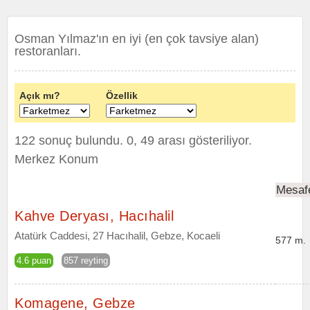
Osman Yılmaz'ın en iyi (en çok tavsiye alan)
restoranları.
Açık mı?
Özellik
122 sonuç bulundu. 0, 49 arası gösteriliyor.
Merkez Konum
Mesaf
Kahve Deryası, Hacıhalil
Atatürk Caddesi, 27 Hacıhalil, Gebze, Kocaeli
577 m.
4.6 puan
857 reyting
Komagene, Gebze