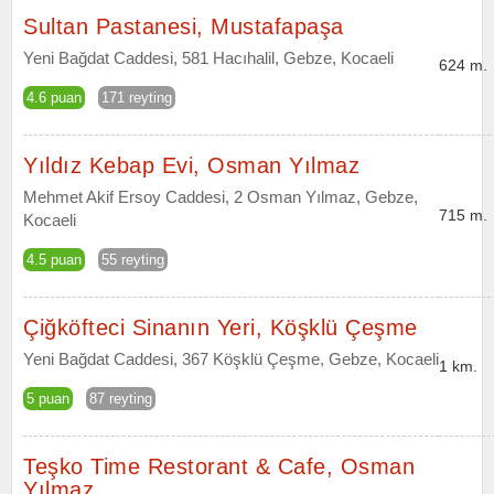
Sultan Pastanesi, Mustafapaşa
Yeni Bağdat Caddesi, 581 Hacıhalil, Gebze, Kocaeli
624 m.
4.6 puan
171 reyting
Yıldız Kebap Evi, Osman Yılmaz
Mehmet Akif Ersoy Caddesi, 2 Osman Yılmaz, Gebze,
715 m.
Kocaeli
4.5 puan
55 reyting
Çiğköfteci Sinanın Yeri, Köşklü Çeşme
Yeni Bağdat Caddesi, 367 Köşklü Çeşme, Gebze, Kocaeli
1 km.
5 puan
87 reyting
Teşko Time Restorant & Cafe, Osman
Yılmaz