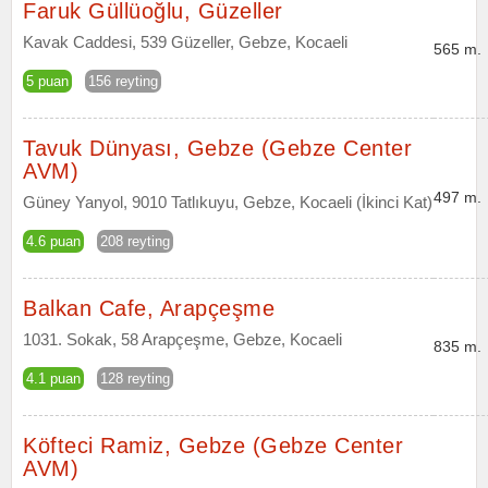
Faruk Güllüoğlu, Güzeller
Kavak Caddesi, 539 Güzeller, Gebze, Kocaeli
565 m.
5 puan
156 reyting
Tavuk Dünyası, Gebze (Gebze Center
AVM)
497 m.
Güney Yanyol, 9010 Tatlıkuyu, Gebze, Kocaeli (İkinci Kat)
4.6 puan
208 reyting
Balkan Cafe, Arapçeşme
1031. Sokak, 58 Arapçeşme, Gebze, Kocaeli
835 m.
4.1 puan
128 reyting
Köfteci Ramiz, Gebze (Gebze Center
AVM)