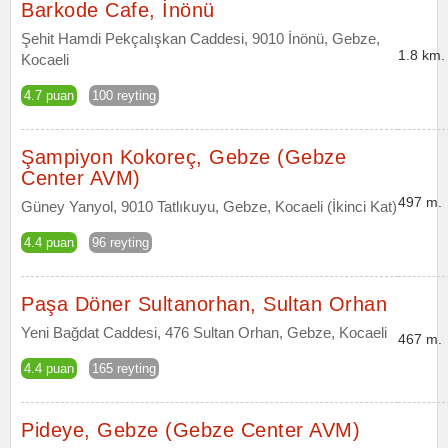
Barkode Cafe, İnönü
Şehit Hamdi Pekçalışkan Caddesi, 9010 İnönü, Gebze,
1.8 km.
Kocaeli
4.7 puan
100 reyting
Şampiyon Kokoreç, Gebze (Gebze
Center AVM)
497 m.
Güney Yanyol, 9010 Tatlıkuyu, Gebze, Kocaeli (İkinci Kat)
4.4 puan
96 reyting
Paşa Döner Sultanorhan, Sultan Orhan
Yeni Bağdat Caddesi, 476 Sultan Orhan, Gebze, Kocaeli
467 m.
4.4 puan
165 reyting
Pideye, Gebze (Gebze Center AVM)