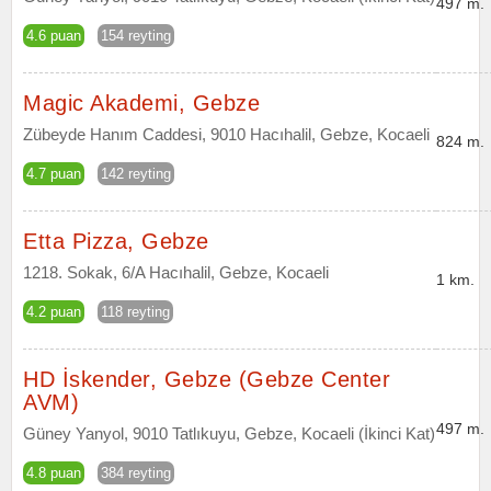
497 m.
4.6 puan
154 reyting
Magic Akademi, Gebze
Zübeyde Hanım Caddesi, 9010 Hacıhalil, Gebze, Kocaeli
824 m.
4.7 puan
142 reyting
Etta Pizza, Gebze
1218. Sokak, 6/A Hacıhalil, Gebze, Kocaeli
1 km.
4.2 puan
118 reyting
HD İskender, Gebze (Gebze Center
AVM)
497 m.
Güney Yanyol, 9010 Tatlıkuyu, Gebze, Kocaeli (İkinci Kat)
4.8 puan
384 reyting