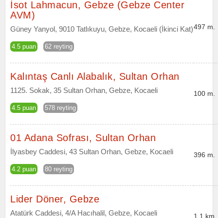
İsot Lahmacun, Gebze (Gebze Center
AVM)
497 m.
Güney Yanyol, 9010 Tatlıkuyu, Gebze, Kocaeli (İkinci Kat)
4.5 puan
62 reyting
Kalıntaş Canlı Alabalık, Sultan Orhan
1125. Sokak, 35 Sultan Orhan, Gebze, Kocaeli
100 m.
4.5 puan
578 reyting
01 Adana Sofrası, Sultan Orhan
İlyasbey Caddesi, 43 Sultan Orhan, Gebze, Kocaeli
396 m.
4.2 puan
80 reyting
Lider Döner, Gebze
Atatürk Caddesi, 4/A Hacıhalil, Gebze, Kocaeli
1.1 km.