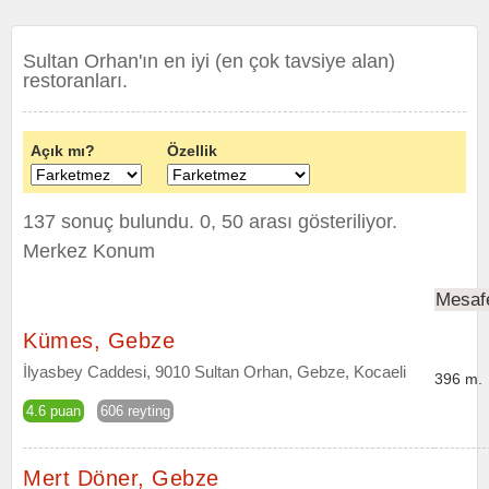
Sultan Orhan'ın en iyi (en çok tavsiye alan)
restoranları.
Açık mı?
Özellik
137 sonuç bulundu. 0, 50 arası gösteriliyor.
Merkez Konum
Mesaf
Kümes, Gebze
İlyasbey Caddesi, 9010 Sultan Orhan, Gebze, Kocaeli
396 m.
4.6 puan
606 reyting
Mert Döner, Gebze