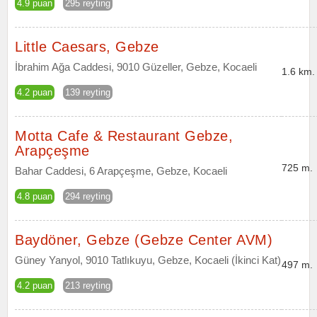
4.9 puan
295 reyting
Little Caesars, Gebze
İbrahim Ağa Caddesi, 9010 Güzeller, Gebze, Kocaeli
1.6 km.
4.2 puan
139 reyting
Motta Cafe & Restaurant Gebze,
Arapçeşme
725 m.
Bahar Caddesi, 6 Arapçeşme, Gebze, Kocaeli
4.8 puan
294 reyting
Baydöner, Gebze (Gebze Center AVM)
Güney Yanyol, 9010 Tatlıkuyu, Gebze, Kocaeli (İkinci Kat)
497 m.
4.2 puan
213 reyting