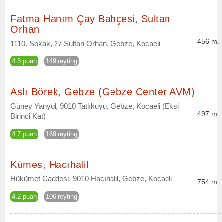
Fatma Hanım Çay Bahçesi, Sultan
Orhan
456 m.
1110. Sokak, 27 Sultan Orhan, Gebze, Kocaeli
4.3 puan
149 reyting
Aslı Börek, Gebze (Gebze Center AVM)
Güney Yanyol, 9010 Tatlıkuyu, Gebze, Kocaeli (Eksi
497 m.
Birinci Kat)
4.7 puan
169 reyting
Kümes, Hacıhalil
Hükümet Caddesi, 9010 Hacıhalil, Gebze, Kocaeli
754 m.
4.2 puan
106 reyting