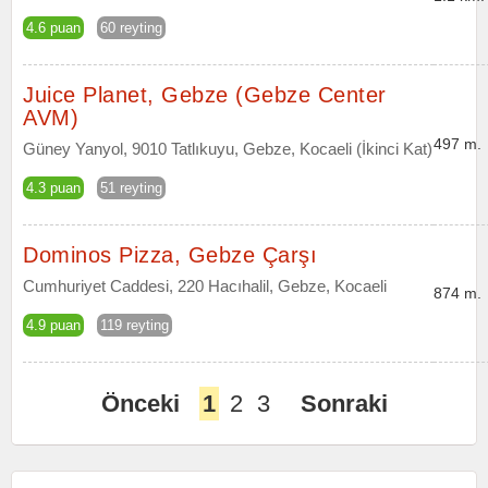
4.6 puan
60 reyting
Juice Planet, Gebze (Gebze Center
AVM)
497 m.
Güney Yanyol, 9010 Tatlıkuyu, Gebze, Kocaeli (İkinci Kat)
4.3 puan
51 reyting
Dominos Pizza, Gebze Çarşı
Cumhuriyet Caddesi, 220 Hacıhalil, Gebze, Kocaeli
874 m.
4.9 puan
119 reyting
Önceki
1
2
3
Sonraki