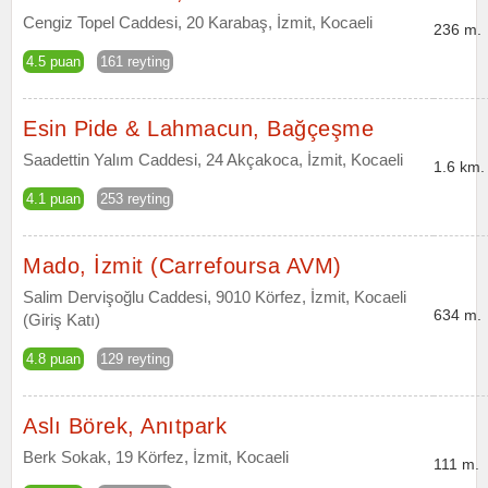
Cengiz Topel Caddesi, 20 Karabaş, İzmit, Kocaeli
236 m.
4.5 puan
161 reyting
Esin Pide & Lahmacun, Bağçeşme
Saadettin Yalım Caddesi, 24 Akçakoca, İzmit, Kocaeli
1.6 km.
4.1 puan
253 reyting
Mado, İzmit (Carrefoursa AVM)
Salim Dervişoğlu Caddesi, 9010 Körfez, İzmit, Kocaeli
634 m.
(Giriş Katı)
4.8 puan
129 reyting
Aslı Börek, Anıtpark
Berk Sokak, 19 Körfez, İzmit, Kocaeli
111 m.