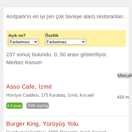
Anıtpark'ın en iyi (en çok tavsiye alan) restoranları.
Açık mı?
Özellik
237 sonuç bulundu. 0, 50 arası gösteriliyor.
Merkez Konum
Mesaf
Asso Cafe, İzmit
Hürriyet Caddesi, 175 Karabaş, İzmit, Kocaeli
410 m.
4.4 puan
1044 reyting
Burger King, Yürüyüş Yolu