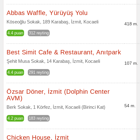
Abbas Waffle, Yürüyüş Yolu
Köseoğlu Sokak, 189 Karabaş, İzmit, Kocaeli
418 m.
4.4 puan
312 reyting
Best Simit Cafe & Restaurant, Anıtpark
Şehit Musa Sokak, 14 Karabaş, İzmit, Kocaeli
107 m.
4.4 puan
291 reyting
Özsar Döner, İzmit (Dolphin Center
AVM)
54 m.
Berk Sokak, 1 Körfez, İzmit, Kocaeli (Birinci Kat)
4.2 puan
183 reyting
Chicken House, İzmit