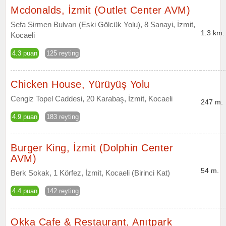
Mcdonalds, İzmit (Outlet Center AVM)
Sefa Sirmen Bulvarı (Eski Gölcük Yolu), 8 Sanayi, İzmit,
1.3 km.
Kocaeli
4.3 puan
125 reyting
Chicken House, Yürüyüş Yolu
Cengiz Topel Caddesi, 20 Karabaş, İzmit, Kocaeli
247 m.
4.9 puan
183 reyting
Burger King, İzmit (Dolphin Center
AVM)
54 m.
Berk Sokak, 1 Körfez, İzmit, Kocaeli (Birinci Kat)
4.4 puan
142 reyting
Okka Cafe & Restaurant, Anıtpark