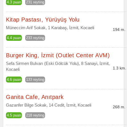
4.3 puan
231 reyting
Kitap Pastası, Yürüyüş Yolu
Müneccim Arif Sokak, 1 Karabaş, İzmit, Kocaeli
194 m.
4.4 puan
233 reyting
Burger King, İzmit (Outlet Center AVM)
Sefa Sirmen Bulvarı (Eski Gölcük Yolu), 8 Sanayi, İzmit,
1.3 km.
Kocaeli
4.6 puan
133 reyting
Ganita Cafe, Anıtpark
Gazanfer Bilge Sokak, 14 Cedit, İzmit, Kocaeli
268 m.
4.5 puan
218 reyting