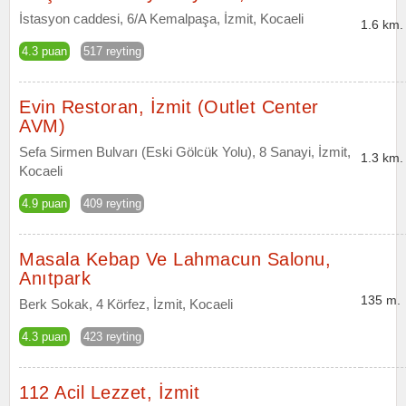
İstasyon caddesi, 6/A Kemalpaşa, İzmit, Kocaeli
1.6 km.
4.3 puan
517 reyting
Evin Restoran, İzmit (Outlet Center
AVM)
Sefa Sirmen Bulvarı (Eski Gölcük Yolu), 8 Sanayi, İzmit,
1.3 km.
Kocaeli
4.9 puan
409 reyting
Masala Kebap Ve Lahmacun Salonu,
Anıtpark
135 m.
Berk Sokak, 4 Körfez, İzmit, Kocaeli
4.3 puan
423 reyting
112 Acil Lezzet, İzmit