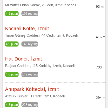
Muzaffer Fidan Sokak, 2 Cedit, İzmit, Kocaeli
93 m.
4.1 puan
195 reyting
Kocaeli Köfte, İzmit
Turan Güneş Caddesi, 44 Cedit, İzmit, Kocaeli
416 m.
4.9 puan
148 reyting
Hat Döner, İzmit
Bağdat Caddesi, 115 Kadıköy, İzmit, Kocaeli
733 m.
4.6 puan
142 reyting
Anıtpark Köftecisi, İzmit
Atatürk Bulvarı, 1 Cedit, İzmit, Kocaeli
294 m.
4.3 puan
228 reyting