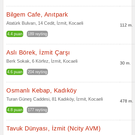
Bilgem Cafe, Anıtpark
Atatürk Bulvarı, 14 Cedit, İzmit, Kocaeli
112 m.
4.4 puan
189 reyting
Aslı Börek, İzmit Çarşı
Berk Sokak, 6 Körfez, İzmit, Kocaeli
30 m.
4.6 puan
204 reyting
Osmanlı Kebap, Kadıköy
Turan Güneş Caddesi, 81 Kadıköy, İzmit, Kocaeli
478 m.
4.8 puan
177 reyting
Tavuk Dünyası, İzmit (Ncity AVM)