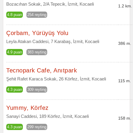
Bozacıhan Sokak, 2/A Tepecik, İzmit, Kocaeli
1.2 km.
4.8 puan
254 reyting
Çorbam, Yürüyüş Yolu
Leyla Atakan Caddesi, 7 Karabaş, İzmit, Kocaeli
386 m.
4.9 puan
383 reyting
Tecnopark Cafe, Anıtpark
Şehit Rafet Karaca Sokak, 26 Körfez, İzmit, Kocaeli
115 m.
4.3 puan
309 reyting
Yummy, Körfez
Sanayi Caddesi, 189 Körfez, İzmit, Kocaeli
158 m.
4.3 puan
299 reyting