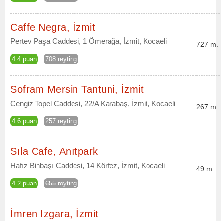
Caffe Negra, İzmit
Pertev Paşa Caddesi, 1 Ömerağa, İzmit, Kocaeli
727 m.
4.4 puan
708 reyting
Sofram Mersin Tantuni, İzmit
Cengiz Topel Caddesi, 22/A Karabaş, İzmit, Kocaeli
267 m.
4.6 puan
257 reyting
Sıla Cafe, Anıtpark
Hafız Binbaşı Caddesi, 14 Körfez, İzmit, Kocaeli
49 m.
4.2 puan
655 reyting
İmren Izgara, İzmit