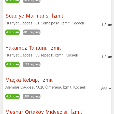
4.5 puan
285 reyting
Suadiye Marmaris, İzmit
Hürriyet Caddesi, 51 Kemalpaşa, İzmit, Kocaeli
1.2 km.
4.4 puan
481 reyting
Yakamoz Tantuni, İzmit
Hürriyet Caddesi, 59 Tepecik, İzmit, Kocaeli
1.2 km.
4.8 puan
533 reyting
Maçka Kebup, İzmit
Alemdar Caddesi, 9010 Ömerağa, İzmit, Kocaeli
855 m.
4.3 puan
388 reyting
Meşhur Ortaköy Midyecisi, İzmit