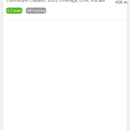
Cumhuriyet Caddesi, 169/1 Ömerağa, İzmit, Kocaeli
416 m.
4.2 puan
440 reyting