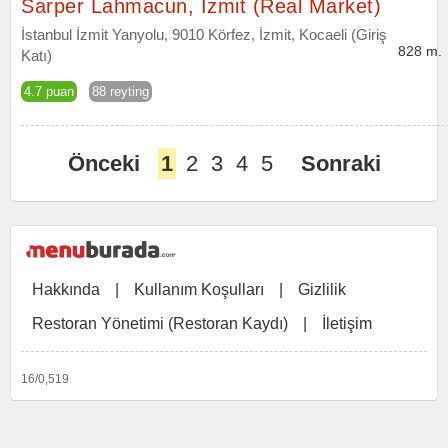
Sarper Lahmacun, İzmit (Real Market)
İstanbul İzmit Yanyolu, 9010 Körfez, İzmit, Kocaeli (Giriş
828 m.
Katı)
4.7 puan
88 reyting
Önceki
1
2
3
4
5
Sonraki
Hakkında
|
Kullanım Koşulları
|
Gizlilik
Restoran Yönetimi (Restoran Kaydı)
|
İletişim
16/0,519