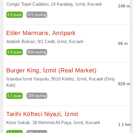
Cengiz Topel Caddesi, 14 Karabaş, İzmit, Kocaeli
248 m.
4.8 puan
472 reyting
Etiler Marmaris, Anıtpark
Atatürk Bulvarı, 9/1 Cedit, İzmit, Kocaeli
66 m.
4.8 puan
504 reyting
Burger King, İzmit (Real Market)
İstanbul İzmit Yanyolu, 9010 Körfez, İzmit, Kocaeli (Giriş
828 m.
Katı)
4.1 puan
228 reyting
Tarihi Köfteci Niyazi, İzmit
Köse Sokak, 38 Mehmet Ali Paşa, İzmit, Kocaeli
1.1 km.