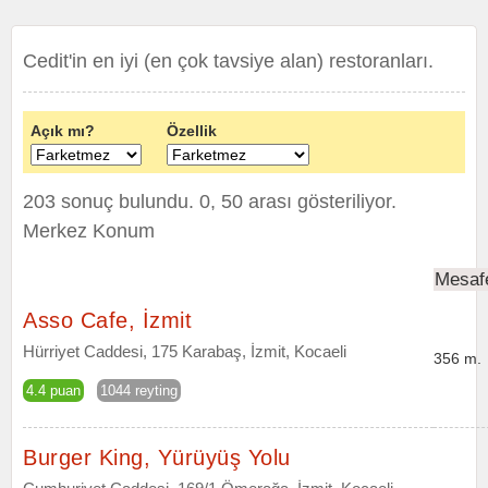
Cedit'in en iyi (en çok tavsiye alan) restoranları.
Açık mı?
Özellik
203 sonuç bulundu. 0, 50 arası gösteriliyor.
Merkez Konum
Mesaf
Asso Cafe, İzmit
Hürriyet Caddesi, 175 Karabaş, İzmit, Kocaeli
356 m.
4.4 puan
1044 reyting
Burger King, Yürüyüş Yolu