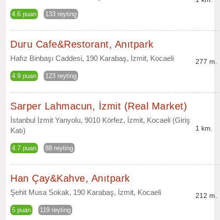
4.6 puan
133 reyting
Duru Cafe&Restorant, Anıtpark
Hafız Binbaşı Caddesi, 190 Karabaş, İzmit, Kocaeli
277 m.
4.9 puan
123 reyting
Sarper Lahmacun, İzmit (Real Market)
İstanbul İzmit Yanyolu, 9010 Körfez, İzmit, Kocaeli (Giriş
1 km.
Katı)
4.7 puan
88 reyting
Han Çay&Kahve, Anıtpark
Şehit Musa Sokak, 190 Karabaş, İzmit, Kocaeli
212 m.
5 puan
119 reyting