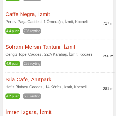
Caffe Negra, İzmit
Pertev Paşa Caddesi, 1 Ömerağa, İzmit, Kocaeli
717 m.
4.4 puan
708 reyting
Sofram Mersin Tantuni, İzmit
Cengiz Topel Caddesi, 22/A Karabaş, İzmit, Kocaeli
256 m.
4.6 puan
258 reyting
Sıla Cafe, Anıtpark
Hafız Binbaşı Caddesi, 14 Körfez, İzmit, Kocaeli
281 m.
4.2 puan
655 reyting
İmren Izgara, İzmit