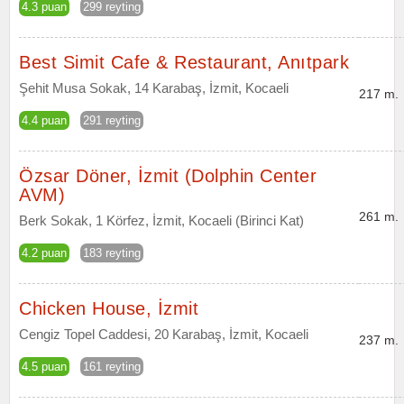
4.3 puan
299 reyting
Best Simit Cafe & Restaurant, Anıtpark
Şehit Musa Sokak, 14 Karabaş, İzmit, Kocaeli
217 m.
4.4 puan
291 reyting
Özsar Döner, İzmit (Dolphin Center
AVM)
261 m.
Berk Sokak, 1 Körfez, İzmit, Kocaeli (Birinci Kat)
4.2 puan
183 reyting
Chicken House, İzmit
Cengiz Topel Caddesi, 20 Karabaş, İzmit, Kocaeli
237 m.
4.5 puan
161 reyting