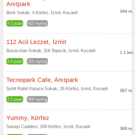
Anıtpark
344 m.
Berk Sokak, 4 Körfez, İzmit, Kocaeli
4.3 puan
423 reyting
112 Acil Lezzet, İzmit
Bozacıhan Sokak, 2/A Tepecik, İzmit, Kocaeli
1.1 km.
4.8 puan
255 reyting
Tecnopark Cafe, Anıtpark
Şehit Rafet Karaca Sokak, 26 Körfez, İzmit, Kocaeli
267 m.
4.3 puan
309 reyting
Yummy, Körfez
Sanayi Caddesi, 189 Körfez, İzmit, Kocaeli
369 m.