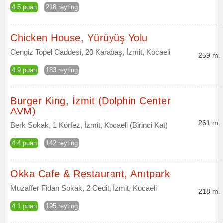
4.5 puan
218 reyting
Chicken House, Yürüyüş Yolu
Cengiz Topel Caddesi, 20 Karabaş, İzmit, Kocaeli
259 m.
4.9 puan
183 reyting
Burger King, İzmit (Dolphin Center
AVM)
261 m.
Berk Sokak, 1 Körfez, İzmit, Kocaeli (Birinci Kat)
4.4 puan
142 reyting
Okka Cafe & Restaurant, Anıtpark
Muzaffer Fidan Sokak, 2 Cedit, İzmit, Kocaeli
218 m.
4.1 puan
195 reyting