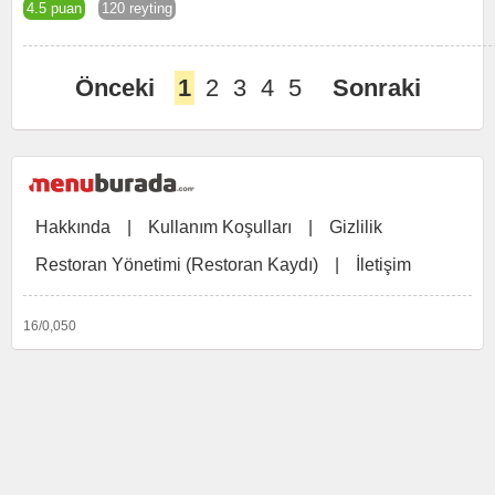
4.5 puan
120 reyting
Önceki
1
2
3
4
5
Sonraki
Hakkında
|
Kullanım Koşulları
|
Gizlilik
Restoran Yönetimi (Restoran Kaydı)
|
İletişim
16/0,050