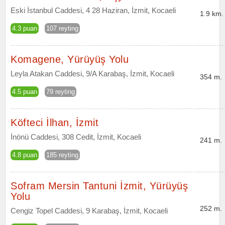
Eski İstanbul Caddesi, 4 28 Haziran, İzmit, Kocaeli
1.9 km.
4.3 puan
107 reyting
Komagene, Yürüyüş Yolu
Leyla Atakan Caddesi, 9/A Karabaş, İzmit, Kocaeli
354 m.
4.5 puan
79 reyting
Köfteci İlhan, İzmit
İnönü Caddesi, 308 Cedit, İzmit, Kocaeli
241 m.
4.8 puan
185 reyting
Sofram Mersin Tantuni İzmit, Yürüyüş
Yolu
252 m.
Cengiz Topel Caddesi, 9 Karabaş, İzmit, Kocaeli