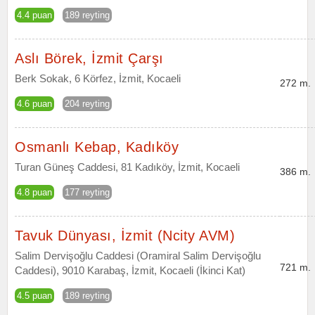
4.4 puan
189 reyting
Aslı Börek, İzmit Çarşı
Berk Sokak, 6 Körfez, İzmit, Kocaeli
272 m.
4.6 puan
204 reyting
Osmanlı Kebap, Kadıköy
Turan Güneş Caddesi, 81 Kadıköy, İzmit, Kocaeli
386 m.
4.8 puan
177 reyting
Tavuk Dünyası, İzmit (Ncity AVM)
Salim Dervişoğlu Caddesi (Oramiral Salim Dervişoğlu
721 m.
Caddesi), 9010 Karabaş, İzmit, Kocaeli (İkinci Kat)
4.5 puan
189 reyting