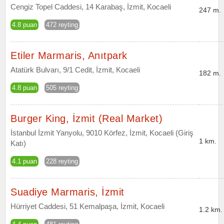
Cengiz Topel Caddesi, 14 Karabaş, İzmit, Kocaeli
247 m.
4.8 puan
472 reyting
Etiler Marmaris, Anıtpark
Atatürk Bulvarı, 9/1 Cedit, İzmit, Kocaeli
182 m.
4.8 puan
505 reyting
Burger King, İzmit (Real Market)
İstanbul İzmit Yanyolu, 9010 Körfez, İzmit, Kocaeli (Giriş
1 km.
Katı)
4.1 puan
228 reyting
Suadiye Marmaris, İzmit
Hürriyet Caddesi, 51 Kemalpaşa, İzmit, Kocaeli
1.2 km.