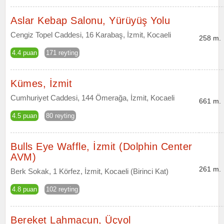
Aslar Kebap Salonu, Yürüyüş Yolu
Cengiz Topel Caddesi, 16 Karabaş, İzmit, Kocaeli
258 m.
4.4 puan
171 reyting
Kümes, İzmit
Cumhuriyet Caddesi, 144 Ömerağa, İzmit, Kocaeli
661 m.
4.5 puan
80 reyting
Bulls Eye Waffle, İzmit (Dolphin Center
AVM)
261 m.
Berk Sokak, 1 Körfez, İzmit, Kocaeli (Birinci Kat)
4.8 puan
102 reyting
Bereket Lahmacun, Üçyol