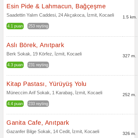
Esin Pide & Lahmacun, Bağçeşme
Saadettin Yalım Caddesi, 24 Akçakoca, İzmit, Kocaeli
1.5 km.
4.1 puan
253 reyting
Aslı Börek, Anıtpark
Berk Sokak, 19 Körfez, İzmit, Kocaeli
327 m.
4.3 puan
231 reyting
Kitap Pastası, Yürüyüş Yolu
Müneccim Arif Sokak, 1 Karabaş, İzmit, Kocaeli
252 m.
4.4 puan
233 reyting
Ganita Cafe, Anıtpark
Gazanfer Bilge Sokak, 14 Cedit, İzmit, Kocaeli
326 m.