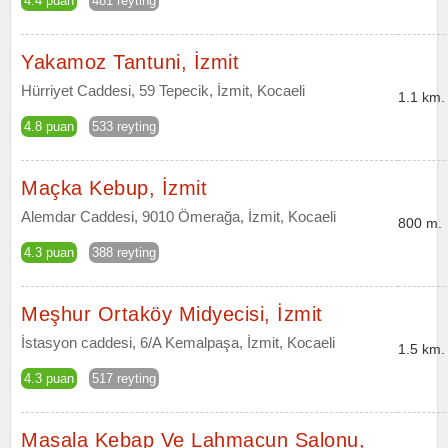
4.4 puan
481 reyting
Yakamoz Tantuni, İzmit
Hürriyet Caddesi, 59 Tepecik, İzmit, Kocaeli
1.1 km.
4.8 puan
533 reyting
Maçka Kebup, İzmit
Alemdar Caddesi, 9010 Ömerağa, İzmit, Kocaeli
800 m.
4.3 puan
388 reyting
Meşhur Ortaköy Midyecisi, İzmit
İstasyon caddesi, 6/A Kemalpaşa, İzmit, Kocaeli
1.5 km.
4.3 puan
517 reyting
Masala Kebap Ve Lahmacun Salonu,