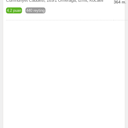
Cumhuriyet Caddesi, 169/1 Ömerağa, İzmit, Kocaeli
364 m.
4.2 puan
440 reyting