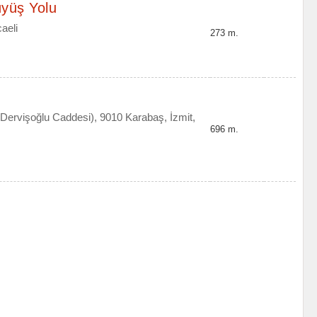
üyüş Yolu
aeli
273 m.
Dervişoğlu Caddesi), 9010 Karabaş, İzmit,
696 m.