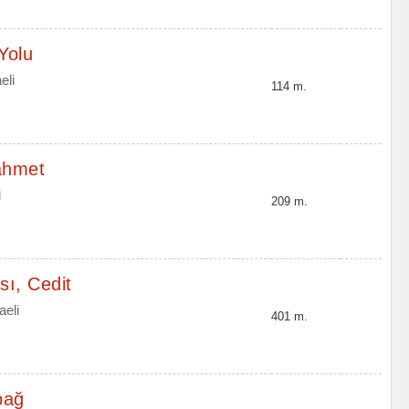
Yolu
eli
114 m.
ahmet
i
209 m.
sı, Cedit
aeli
401 m.
bağ