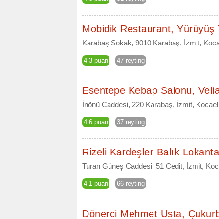
Mobidik Restaurant, Yürüyüş 
Karabaş Sokak, 9010 Karabaş, İzmit, Koca
4.3 puan
47 reyting
Esentepe Kebap Salonu, Veli
İnönü Caddesi, 220 Karabaş, İzmit, Kocael
4.6 puan
37 reyting
Rizeli Kardeşler Balık Lokanta
Turan Güneş Caddesi, 51 Cedit, İzmit, Koc
4.1 puan
66 reyting
Dönerci Mehmet Usta, Çukur