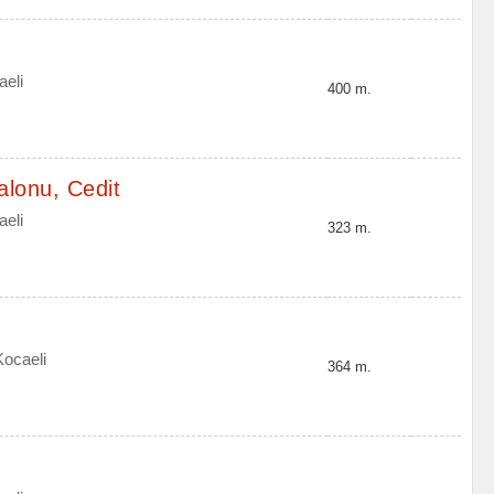
aeli
400 m.
lonu, Cedit
aeli
323 m.
Kocaeli
364 m.