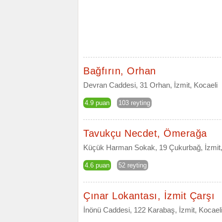
Bağfırın, Orhan
Devran Caddesi, 31 Orhan, İzmit, Kocaeli
4.9 puan
103 reyting
Tavukçu Necdet, Ömerağa
Küçük Harman Sokak, 19 Çukurbağ, İzmit,
4.6 puan
52 reyting
Çınar Lokantası, İzmit Çarşı
İnönü Caddesi, 122 Karabaş, İzmit, Kocael