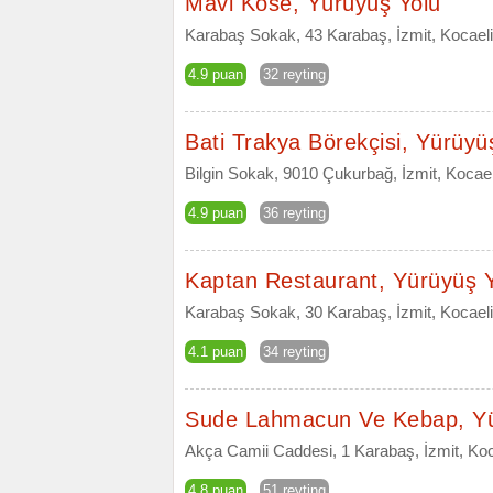
Mavi Köse, Yürüyüş Yolu
Karabaş Sokak, 43 Karabaş, İzmit, Kocaeli
4.9 puan
32 reyting
Bati Trakya Börekçisi, Yürüyü
Bilgin Sokak, 9010 Çukurbağ, İzmit, Kocael
4.9 puan
36 reyting
Kaptan Restaurant, Yürüyüş 
Karabaş Sokak, 30 Karabaş, İzmit, Kocaeli
4.1 puan
34 reyting
Sude Lahmacun Ve Kebap, Yü
Akça Camii Caddesi, 1 Karabaş, İzmit, Koc
4.8 puan
51 reyting