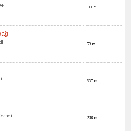
eli
111 m.
bağ
li
53 m.
li
307 m.
Kocaeli
296 m.