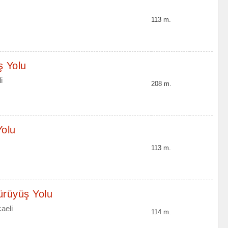
113 m.
ş Yolu
i
208 m.
Yolu
113 m.
rüyüş Yolu
aeli
114 m.