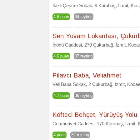
İkizli Çeşme Sokak, 9 Karabaş, İzmit, Koca
4.6 puan
34 reyting
Sen Yuvam Lokantası, Çukur
İnönü Caddesi, 270 Çukurbağ, İzmit, Kocae
4.6 puan
37 reyting
Pilavcı Baba, Veliahmet
Veli Baba Sokak, 2 Çukurbağ, İzmit, Kocae
4.7 puan
36 reyting
Köfteci Behçet, Yürüyüş Yolu
Cumhuriyet Caddesi, 170 Karabaş, İzmit, 
4 puan
32 reyting