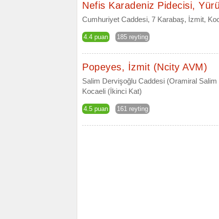
Nefis Karadeniz Pidecisi, Yür
Cumhuriyet Caddesi, 7 Karabaş, İzmit, Koc
4.4 puan
185 reyting
Popeyes, İzmit (Ncity AVM)
Salim Dervişoğlu Caddesi (Oramiral Salim 
Kocaeli (İkinci Kat)
4.5 puan
161 reyting