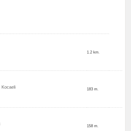
1.2 km.
 Kocaeli
183 m.
i
158 m.