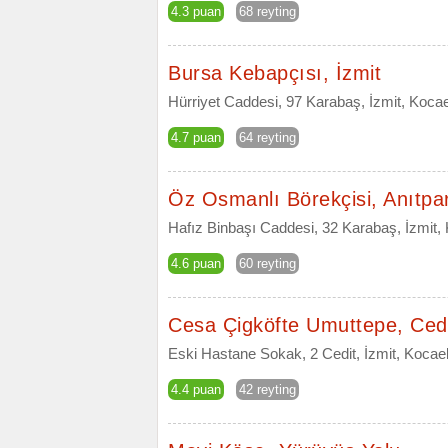
4.3 puan
68 reyting
Bursa Kebapçısı, İzmit
Hürriyet Caddesi, 97 Karabaş, İzmit, Kocae
4.7 puan
64 reyting
Öz Osmanlı Börekçisi, Anıtpa
Hafız Binbaşı Caddesi, 32 Karabaş, İzmit, 
4.6 puan
60 reyting
Cesa Çigköfte Umuttepe, Ced
Eski Hastane Sokak, 2 Cedit, İzmit, Kocael
4.4 puan
42 reyting