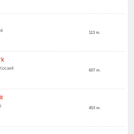
li
113 m.
rk
Kocaeli
607 m.
it
i
453 m.