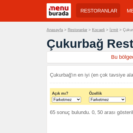
RESTORANLAR
M
Anasayfa
>
Restoranlar
>
Kocaeli
>
İzmit
> Çukurb
Çukurbağ Rest
Bu bölged
Çukurbağ'ın en iyi (en çok tavsiye ala
Açık mı?
Özellik
65 sonuç bulundu. 0, 50 arası gösteri