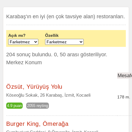
Karabaş'ın en iyi (en çok tavsiye alan) restoranları.
Açık mı?
Özellik
204 sonuç bulundu. 0, 50 arası gösteriliyor.
Merkez Konum
Mesaf
Özsüt, Yürüyüş Yolu
Köseoğlu Sokak, 26 Karabaş, İzmit, Kocaeli
178 m.
4.9 puan
2055 reyting
Burger King, Ömerağa