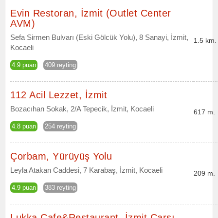
Evin Restoran, İzmit (Outlet Center
AVM)
Sefa Sirmen Bulvarı (Eski Gölcük Yolu), 8 Sanayi, İzmit,
1.5 km.
Kocaeli
4.9 puan
409 reyting
112 Acil Lezzet, İzmit
Bozacıhan Sokak, 2/A Tepecik, İzmit, Kocaeli
617 m.
4.8 puan
254 reyting
Çorbam, Yürüyüş Yolu
Leyla Atakan Caddesi, 7 Karabaş, İzmit, Kocaeli
209 m.
4.9 puan
383 reyting
Lukka Cafe&Restaurant, İzmit Çarşı