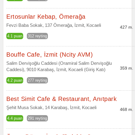
Ertosunlar Kebap, Ömerağa
Fevzi Baba Sokak, 137 Ömerağa, İzmit, Kocaeli
427 m.
4.1 puan
312 reyting
Bouffe Cafe, İzmit (Ncity AVM)
Salim Dervişoğlu Caddesi (Oramiral Salim Dervişoğlu
359 m.
Caddesi), 9010 Karabaş, İzmit, Kocaeli (Giriş Katı)
4.2 puan
277 reyting
Best Simit Cafe & Restaurant, Anıtpark
Şehit Musa Sokak, 14 Karabaş, İzmit, Kocaeli
468 m.
4.4 puan
291 reyting