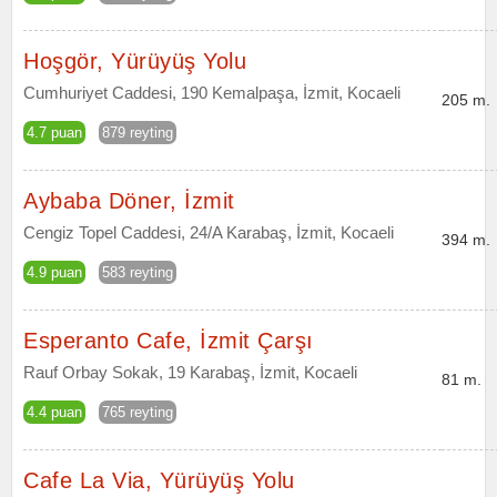
Hoşgör, Yürüyüş Yolu
Cumhuriyet Caddesi, 190 Kemalpaşa, İzmit, Kocaeli
205 m.
4.7 puan
879 reyting
Aybaba Döner, İzmit
Cengiz Topel Caddesi, 24/A Karabaş, İzmit, Kocaeli
394 m.
4.9 puan
583 reyting
Esperanto Cafe, İzmit Çarşı
Rauf Orbay Sokak, 19 Karabaş, İzmit, Kocaeli
81 m.
4.4 puan
765 reyting
Cafe La Via, Yürüyüş Yolu