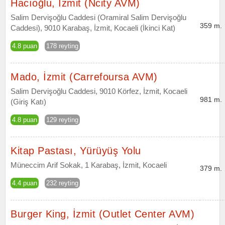
Hacıoğlu, İzmit (Ncity AVM)
Salim Dervişoğlu Caddesi (Oramiral Salim Dervişoğlu
359 m.
Caddesi), 9010 Karabaş, İzmit, Kocaeli (İkinci Kat)
4.8 puan
178 reyting
Mado, İzmit (Carrefoursa AVM)
Salim Dervişoğlu Caddesi, 9010 Körfez, İzmit, Kocaeli
981 m.
(Giriş Katı)
4.8 puan
129 reyting
Kitap Pastası, Yürüyüş Yolu
Müneccim Arif Sokak, 1 Karabaş, İzmit, Kocaeli
379 m.
4.4 puan
232 reyting
Burger King, İzmit (Outlet Center AVM)