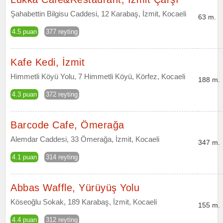
Şahabettin Bilgisu Caddesi, 12 Karabaş, İzmit, Kocaeli
63 m.
4.5 puan
377 reyting
Kafe Kedi, İzmit
Himmetli Köyü Yolu, 7 Himmetli Köyü, Körfez, Kocaeli
188 m.
4.3 puan
372 reyting
Barcode Cafe, Ömerağa
Alemdar Caddesi, 33 Ömerağa, İzmit, Kocaeli
347 m.
4.1 puan
314 reyting
Abbas Waffle, Yürüyüş Yolu
Köseoğlu Sokak, 189 Karabaş, İzmit, Kocaeli
155 m.
4.4 puan
312 reyting