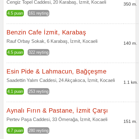
Cengiz Topel Caddesi, 20 Karabaş, İzmit, Kocaeli
350 m.
4.5 puan
161 reyting
Benzin Cafe İzmit, Karabaş
Rauf Orbay Sokak, 6 Karabaş, İzmit, Kocaeli
140 m.
4.5 puan
322 reyting
Esin Pide & Lahmacun, Bağçeşme
Saadettin Yalım Caddesi, 24 Akçakoca, İzmit, Kocaeli
1.1 km.
4.1 puan
253 reyting
Aynalı Fırın & Pastane, İzmit Çarşı
Pertev Paşa Caddesi, 33 Ömerağa, İzmit, Kocaeli
151 m.
4.7 puan
280 reyting