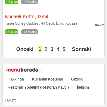
4.4 puan
142 reyting
Kocaeli Köfte, İzmit
Turan Güneş Caddesi, 44 Cedit, İzmit, Kocaeli
845 m.
4.9 puan
148 reyting
Önceki
1
2
3
4
5
Sonraki
Hakkında
|
Kullanım Koşulları
|
Gizlilik
Restoran Yönetimi (Restoran Kaydı)
|
İletişim
17/0,270