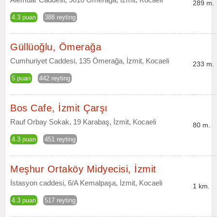
289 m.
4.3 puan
388 reyting
Güllüoğlu, Ömerağa
Cumhuriyet Caddesi, 135 Ömerağa, İzmit, Kocaeli
233 m.
5 puan
442 reyting
Bos Cafe, İzmit Çarşı
Rauf Orbay Sokak, 19 Karabaş, İzmit, Kocaeli
80 m.
4.3 puan
451 reyting
Meşhur Ortaköy Midyecisi, İzmit
İstasyon caddesi, 6/A Kemalpaşa, İzmit, Kocaeli
1 km.
4.3 puan
517 reyting