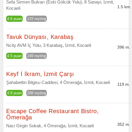
Sefa Sirmen Bulvarı (Eski Gölcük Yolu), 8 Sanayi, İzmit,
1.5 km.
Kocaeli
4.6 puan
133 reyting
Tavuk Dünyası, Karabaş
Ncity AVM İç Yolu, 3 Karabaş, İzmit, Kocaeli
396 m.
4.5 puan
249 reyting
Keyf İ İkram, İzmit Çarşı
Şahabettin Bilgisu Caddesi, 4 Ömerağa, İzmit, Kocaeli
119 m.
4.8 puan
208 reyting
Escape Coffee Restaurant Bistro,
Ömerağa
352 m.
Naci Girgin Sokak, 4 Ömerağa, İzmit, Kocaeli