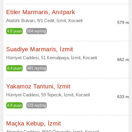
Etiler Marmaris, Anıtpark
Atatürk Bulvarı, 9/1 Cedit, İzmit, Kocaeli
579 m.
4.8 puan
504 reyting
Suadiye Marmaris, İzmit
Hürriyet Caddesi, 51 Kemalpaşa, İzmit, Kocaeli
662 m.
4.4 puan
481 reyting
Yakamoz Tantuni, İzmit
Hürriyet Caddesi, 59 Tepecik, İzmit, Kocaeli
633 m.
4.8 puan
533 reyting
Maçka Kebup, İzmit
Alemdar Caddesi, 9010 Ömerağa, İzmit, Kocaeli