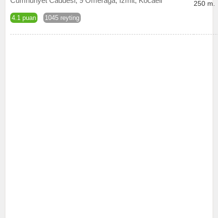
Cumhuriyet Caddesi, 9 Ömerağa, İzmit, Kocaeli
250 m.
4.1 puan
1045 reyting