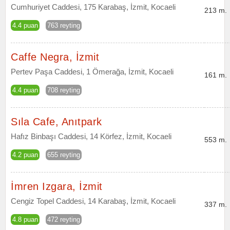
Cumhuriyet Caddesi, 175 Karabaş, İzmit, Kocaeli
213 m.
4.4 puan
763 reyting
Caffe Negra, İzmit
Pertev Paşa Caddesi, 1 Ömerağa, İzmit, Kocaeli
161 m.
4.4 puan
708 reyting
Sıla Cafe, Anıtpark
Hafız Binbaşı Caddesi, 14 Körfez, İzmit, Kocaeli
553 m.
4.2 puan
655 reyting
İmren Izgara, İzmit
Cengiz Topel Caddesi, 14 Karabaş, İzmit, Kocaeli
337 m.
4.8 puan
472 reyting