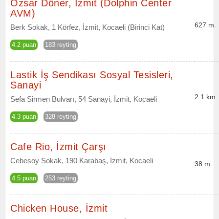
Özsar Döner, İzmit (Dolphin Center
AVM)
627 m.
Berk Sokak, 1 Körfez, İzmit, Kocaeli (Birinci Kat)
4.2 puan
183 reyting
Lastik İş Sendikası Sosyal Tesisleri,
Sanayi
2.1 km.
Sefa Sirmen Bulvarı, 54 Sanayi, İzmit, Kocaeli
4.3 puan
328 reyting
Cafe Rio, İzmit Çarşı
Cebesoy Sokak, 190 Karabaş, İzmit, Kocaeli
38 m.
4.5 puan
253 reyting
Chicken House, İzmit