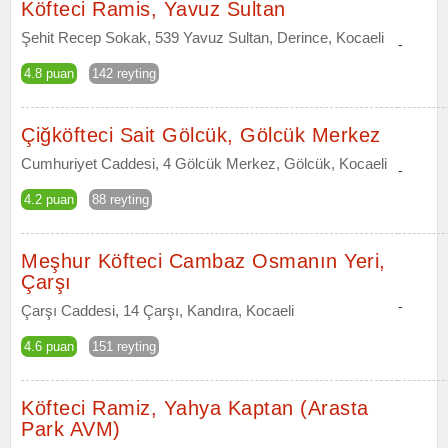
Köfteci Ramis, Yavuz Sultan
Şehit Recep Sokak, 539 Yavuz Sultan, Derince, Kocaeli
-
4.8 puan
142 reyting
Çiğköfteci Sait Gölcük, Gölcük Merkez
Cumhuriyet Caddesi, 4 Gölcük Merkez, Gölcük, Kocaeli
-
4.2 puan
88 reyting
Meşhur Köfteci Cambaz Osmanın Yeri,
Çarşı
-
Çarşı Caddesi, 14 Çarşı, Kandıra, Kocaeli
4.6 puan
151 reyting
Köfteci Ramiz, Yahya Kaptan (Arasta
Park AVM)