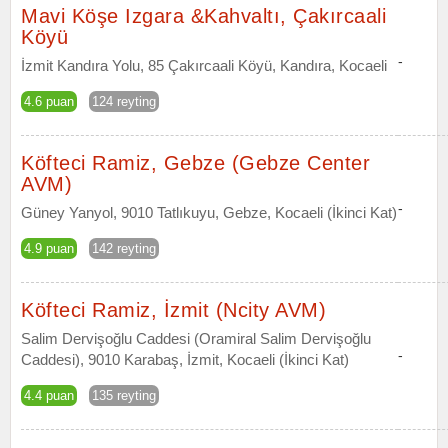
Mavi Köşe Izgara &Kahvaltı, Çakırcaali
Köyü
-
İzmit Kandıra Yolu, 85 Çakırcaali Köyü, Kandıra, Kocaeli
4.6 puan
124 reyting
Köfteci Ramiz, Gebze (Gebze Center
AVM)
-
Güney Yanyol, 9010 Tatlıkuyu, Gebze, Kocaeli (İkinci Kat)
4.9 puan
142 reyting
Köfteci Ramiz, İzmit (Ncity AVM)
Salim Dervişoğlu Caddesi (Oramiral Salim Dervişoğlu
-
Caddesi), 9010 Karabaş, İzmit, Kocaeli (İkinci Kat)
4.4 puan
135 reyting