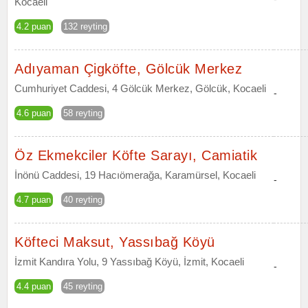
Kocaeli
4.2 puan
132 reyting
Adıyaman Çigköfte, Gölcük Merkez
Cumhuriyet Caddesi, 4 Gölcük Merkez, Gölcük, Kocaeli
-
4.6 puan
58 reyting
Öz Ekmekciler Köfte Sarayı, Camiatik
İnönü Caddesi, 19 Hacıömerağa, Karamürsel, Kocaeli
-
4.7 puan
40 reyting
Köfteci Maksut, Yassıbağ Köyü
İzmit Kandıra Yolu, 9 Yassıbağ Köyü, İzmit, Kocaeli
-
4.4 puan
45 reyting