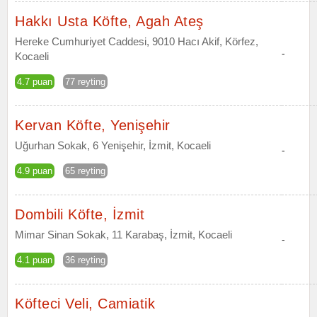
Hakkı Usta Köfte, Agah Ateş
Hereke Cumhuriyet Caddesi, 9010 Hacı Akif, Körfez,
-
Kocaeli
4.7 puan
77 reyting
Kervan Köfte, Yenişehir
Uğurhan Sokak, 6 Yenişehir, İzmit, Kocaeli
-
4.9 puan
65 reyting
Dombili Köfte, İzmit
Mimar Sinan Sokak, 11 Karabaş, İzmit, Kocaeli
-
4.1 puan
36 reyting
Köfteci Veli, Camiatik