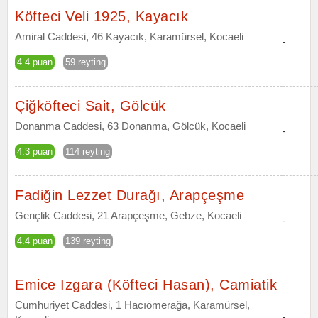
Köfteci Veli 1925, Kayacık
Amiral Caddesi, 46 Kayacık, Karamürsel, Kocaeli
-
4.4 puan
59 reyting
Çiğköfteci Sait, Gölcük
Donanma Caddesi, 63 Donanma, Gölcük, Kocaeli
-
4.3 puan
114 reyting
Fadiğin Lezzet Durağı, Arapçeşme
Gençlik Caddesi, 21 Arapçeşme, Gebze, Kocaeli
-
4.4 puan
139 reyting
Emice Izgara (Köfteci Hasan), Camiatik
Cumhuriyet Caddesi, 1 Hacıömerağa, Karamürsel,
-