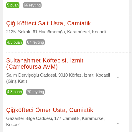
5 puan
66 reyting
Çiğ Köfteci Sait Usta, Camiatik
2125. Sokak, 61 Hacıömerağa, Karamürsel, Kocaeli
-
4.3 puan
67 reyting
Sultanahmet Köftecisi, İzmit
(Carrefoursa AVM)
Salim Dervişoğlu Caddesi, 9010 Körfez, İzmit, Kocaeli
-
(Giriş Katı)
4.3 puan
70 reyting
Çiğköfteci Ömer Usta, Camiatik
Gazanfer Bilge Caddesi, 177 Camiatik, Karamürsel,
-
Kocaeli