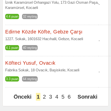
İznik Karamürsel Orhangazi Yolu, 173 Gazi Osman Paşa,
-
Karamürsel, Kocaeli
4.4 puan
32 reyting
Edirne Közde Köfte, Gebze Çarşı
1227. Sokak, 1601632 Hacıhalil, Gebze, Kocaeli
-
4.1 puan
40 reyting
Köfteci Yusuf, Ovacık
Fabrika Sokak, 18 Ovacık, Başiskele, Kocaeli
-
3.3 puan
64 reyting
Önceki
1
2
3
4
5
6
Sonraki