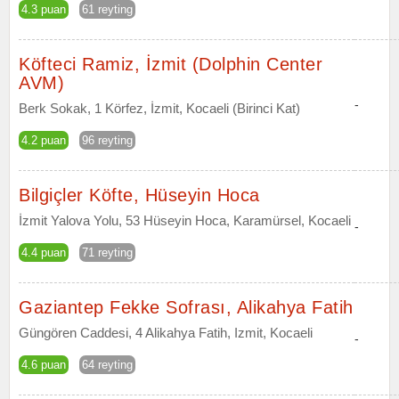
4.3 puan
61 reyting
Köfteci Ramiz, İzmit (Dolphin Center
AVM)
-
Berk Sokak, 1 Körfez, İzmit, Kocaeli (Birinci Kat)
4.2 puan
96 reyting
Bilgiçler Köfte, Hüseyin Hoca
İzmit Yalova Yolu, 53 Hüseyin Hoca, Karamürsel, Kocaeli
-
4.4 puan
71 reyting
Gaziantep Fekke Sofrası, Alikahya Fatih
Güngören Caddesi, 4 Alikahya Fatih, Izmit, Kocaeli
-
4.6 puan
64 reyting