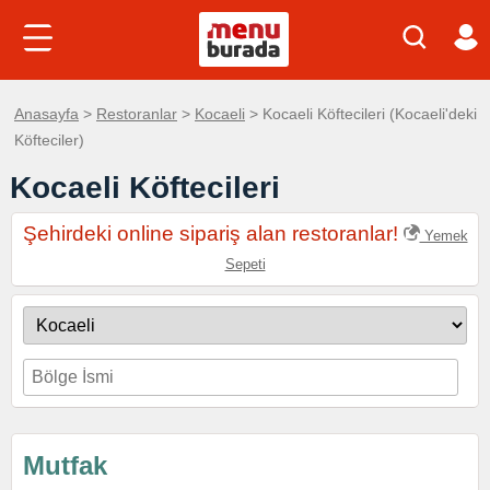
Anasayfa
>
Restoranlar
>
Kocaeli
> Kocaeli Köftecileri (Kocaeli'deki
Köfteciler)
Kocaeli Köftecileri
Şehirdeki online sipariş alan restoranlar!
Yemek
Sepeti
Mutfak