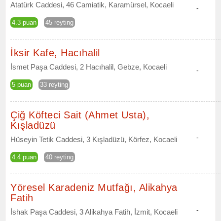
Atatürk Caddesi, 46 Camiatik, Karamürsel, Kocaeli
-
4.3 puan
45 reyting
İksir Kafe, Hacıhalil
İsmet Paşa Caddesi, 2 Hacıhalil, Gebze, Kocaeli
-
5 puan
33 reyting
Çiğ Köfteci Sait (Ahmet Usta),
Kışladüzü
-
Hüseyin Tetik Caddesi, 3 Kışladüzü, Körfez, Kocaeli
4.4 puan
40 reyting
Yöresel Karadeniz Mutfağı, Alikahya
Fatih
-
İshak Paşa Caddesi, 3 Alikahya Fatih, İzmit, Kocaeli