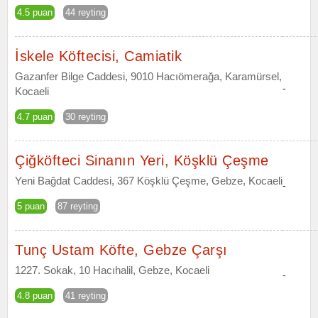
4.5 puan
44 reyting
İskele Köftecisi, Camiatik
Gazanfer Bilge Caddesi, 9010 Hacıömerağa, Karamürsel,
-
Kocaeli
4.7 puan
30 reyting
Çiğköfteci Sinanın Yeri, Köşklü Çeşme
Yeni Bağdat Caddesi, 367 Köşklü Çeşme, Gebze, Kocaeli
-
5 puan
87 reyting
Tunç Ustam Köfte, Gebze Çarşı
1227. Sokak, 10 Hacıhalil, Gebze, Kocaeli
-
4.8 puan
41 reyting