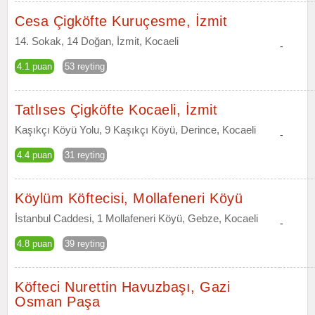
Cesa Çigköfte Kuruçesme, İzmit
14. Sokak, 14 Doğan, İzmit, Kocaeli
-
4.1 puan
53 reyting
Tatlıses Çigköfte Kocaeli, İzmit
Kaşıkçı Köyü Yolu, 9 Kaşıkçı Köyü, Derince, Kocaeli
-
4.4 puan
31 reyting
Köylüm Köftecisi, Mollafeneri Köyü
İstanbul Caddesi, 1 Mollafeneri Köyü, Gebze, Kocaeli
-
4.8 puan
39 reyting
Köfteci Nurettin Havuzbaşı, Gazi
Osman Paşa