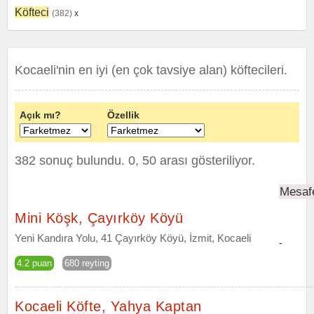
Köfteci
(382)
x
Kocaeli'nin en iyi (en çok tavsiye alan) köftecileri.
Açık mı?
Özellik
382 sonuç bulundu. 0, 50 arası gösteriliyor.
Mesaf
Mini Köşk, Çayırköy Köyü
Yeni Kandıra Yolu, 41 Çayırköy Köyü, İzmit, Kocaeli
-
4.2 puan
680 reyting
Kocaeli Köfte, Yahya Kaptan