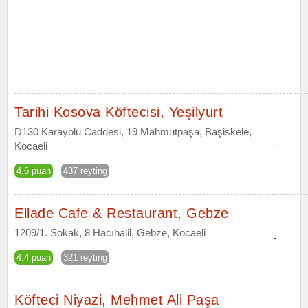
Tarihi Kosova Köftecisi, Yeşilyurt
D130 Karayolu Caddesi, 19 Mahmutpaşa, Başiskele,
-
Kocaeli
4.6 puan
437 reyting
Ellade Cafe & Restaurant, Gebze
1209/1. Sokak, 8 Hacıhalil, Gebze, Kocaeli
-
4.4 puan
321 reyting
Köfteci Niyazi, Mehmet Ali Paşa