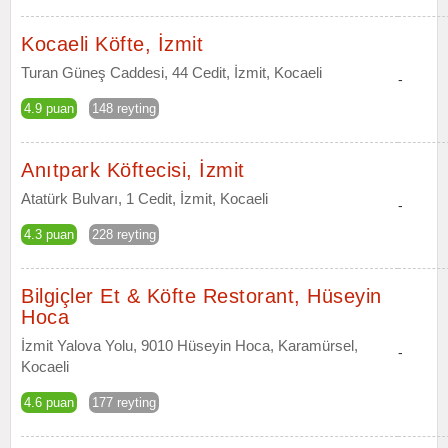
Kocaeli Köfte, İzmit
Turan Güneş Caddesi, 44 Cedit, İzmit, Kocaeli
-
4.9 puan
148 reyting
Anıtpark Köftecisi, İzmit
Atatürk Bulvarı, 1 Cedit, İzmit, Kocaeli
-
4.3 puan
228 reyting
Bilgiçler Et & Köfte Restorant, Hüseyin
Hoca
İzmit Yalova Yolu, 9010 Hüseyin Hoca, Karamürsel,
-
Kocaeli
4.6 puan
177 reyting