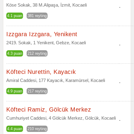
Köse Sokak, 38 M.Alipaşa, İzmit, Kocaeli
-
4.1 puan
381 reyting
Izzgara Izzgara, Yenikent
2419. Sokak, 1 Yenikent, Gebze, Kocaeli
-
4.3 puan
212 reyting
Köfteci Nurettin, Kayacık
Amiral Caddesi, 177 Kayacık, Karamürsel, Kocaeli
-
4.9 puan
217 reyting
Köfteci Ramiz, Gölcük Merkez
Cumhuriyet Caddesi, 4 Gölcük Merkez, Gölcük, Kocaeli
-
4.4 puan
210 reyting