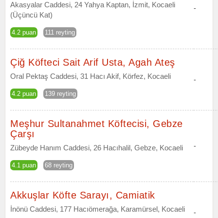
Akasyalar Caddesi, 24 Yahya Kaptan, İzmit, Kocaeli
-
(Üçüncü Kat)
4.2 puan
111 reyting
Çiğ Köfteci Sait Arif Usta, Agah Ateş
Oral Pektaş Caddesi, 31 Hacı Akif, Körfez, Kocaeli
-
4.2 puan
139 reyting
Meşhur Sultanahmet Köftecisi, Gebze
Çarşı
-
Zübeyde Hanım Caddesi, 26 Hacıhalil, Gebze, Kocaeli
4.1 puan
68 reyting
Akkuşlar Köfte Sarayı, Camiatik
İnönü Caddesi, 177 Hacıömerağa, Karamürsel, Kocaeli
-