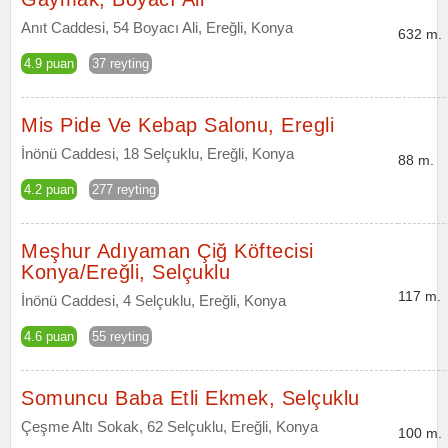
Anıt Caddesi, 54 Boyacı Ali, Ereğli, Konya
632 m.
4.9 puan
37 reyting
Mis Pide Ve Kebap Salonu, Eregli
İnönü Caddesi, 18 Selçuklu, Ereğli, Konya
88 m.
4.2 puan
277 reyting
Meşhur Adıyaman Çiğ Köftecisi
Konya/Ereğli, Selçuklu
117 m.
İnönü Caddesi, 4 Selçuklu, Ereğli, Konya
4.6 puan
55 reyting
Somuncu Baba Etli Ekmek, Selçuklu
Çeşme Altı Sokak, 62 Selçuklu, Ereğli, Konya
100 m.