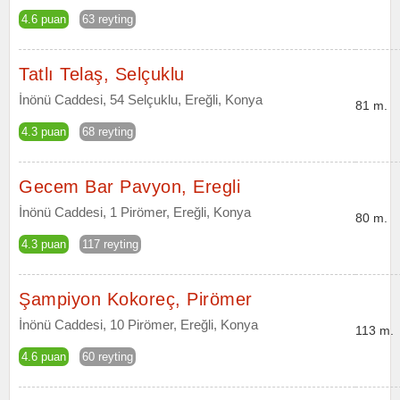
4.6 puan
63 reyting
Tatlı Telaş, Selçuklu
İnönü Caddesi, 54 Selçuklu, Ereğli, Konya
81 m.
4.3 puan
68 reyting
Gecem Bar Pavyon, Eregli
İnönü Caddesi, 1 Pirömer, Ereğli, Konya
80 m.
4.3 puan
117 reyting
Şampiyon Kokoreç, Pirömer
İnönü Caddesi, 10 Pirömer, Ereğli, Konya
113 m.
4.6 puan
60 reyting