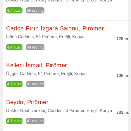
4.7 puan
56 reyting
Cadde Fırın Izgara Salonu, Pirömer
İnönü Caddesi, 54 Pirömer, Ereğli, Konya
128 m.
4.4 puan
49 reyting
Kelleci İsmail, Pirömer
Üçgöz Caddesi, 54 Pirömer, Ereğli, Konya
106 m.
4.1 puan
91 reyting
Beydo, Pirömer
Doktor Rauf Denktaş Caddesi, 3 Pirömer, Ereğli, Konya
281 m.
4.1 puan
41 reyting