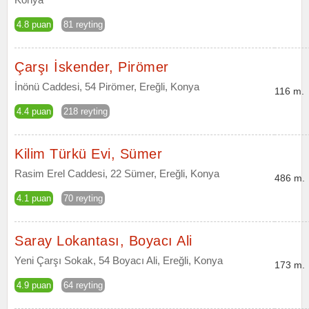
4.8 puan
81 reyting
Çarşı İskender, Pirömer
İnönü Caddesi, 54 Pirömer, Ereğli, Konya
116 m.
4.4 puan
218 reyting
Kilim Türkü Evi, Sümer
Rasim Erel Caddesi, 22 Sümer, Ereğli, Konya
486 m.
4.1 puan
70 reyting
Saray Lokantası, Boyacı Ali
Yeni Çarşı Sokak, 54 Boyacı Ali, Ereğli, Konya
173 m.
4.9 puan
64 reyting