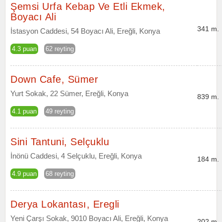
Şemsi Urfa Kebap Ve Etli Ekmek,
Boyacı Ali
341 m.
İstasyon Caddesi, 54 Boyacı Ali, Ereğli, Konya
4.3 puan
62 reyting
Down Cafe, Sümer
Yurt Sokak, 22 Sümer, Ereğli, Konya
839 m.
4.1 puan
49 reyting
Sini Tantuni, Selçuklu
İnönü Caddesi, 4 Selçuklu, Ereğli, Konya
184 m.
4.9 puan
68 reyting
Derya Lokantası, Eregli
Yeni Çarşı Sokak, 9010 Boyacı Ali, Ereğli, Konya
202 m.