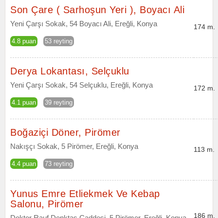
Son Çare ( Sarhoşun Yeri ), Boyacı Ali
Yeni Çarşı Sokak, 54 Boyacı Ali, Ereğli, Konya
174 m.
4.8 puan
53 reyting
Derya Lokantası, Selçuklu
Yeni Çarşı Sokak, 54 Selçuklu, Ereğli, Konya
172 m.
4.1 puan
39 reyting
Boğaziçi Döner, Pirömer
Nakışçı Sokak, 5 Pirömer, Ereğli, Konya
113 m.
4.4 puan
73 reyting
Yunus Emre Etliekmek Ve Kebap
Salonu, Pirömer
186 m.
Doktor Rauf Denktaş Caddesi, 5 Pirömer, Ereğli, Konya