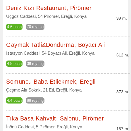
Deniz Kızı Restaurant, Pirömer
Üçgöz Caddesi, 54 Pirömer, Ereğli, Konya
99 m.
4.6 puan
70 reyting
Gaymak Tatli&Dondurma, Boyacı Ali
İstasyon Caddesi, 54 Boyacı Ali, Ereğli, Konya
612 m.
4.8 puan
39 reyting
Somuncu Baba Etliekmek, Eregli
Çeşme Altı Sokak, 21 Eti, Ereğli, Konya
873 m.
4.4 puan
88 reyting
Tıka Basa Kahvaltı Salonu, Pirömer
İnönü Caddesi, 5 Pirömer, Ereğli, Konya
157 m.