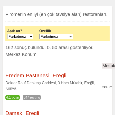
Pirömer'in en iyi (en çok tavsiye alan) restoranları.
Açık mı?
Özellik
162 sonuç bulundu. 0, 50 arası gösteriliyor.
Merkez Konum
Mesaf
Eredem Pastanesi, Eregli
Doktor Rauf Denktaş Caddesi, 3 Hacı Mütahir, Ereğli,
286 m.
Konya
4.1 puan
847 reyting
Damak, Eregli