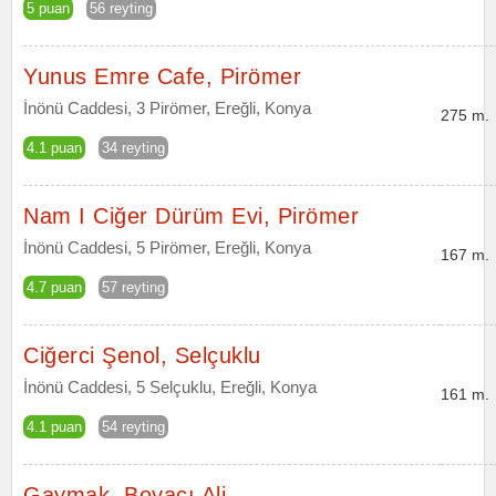
5 puan
56 reyting
Yunus Emre Cafe, Pirömer
İnönü Caddesi, 3 Pirömer, Ereğli, Konya
275 m.
4.1 puan
34 reyting
Nam I Ciğer Dürüm Evi, Pirömer
İnönü Caddesi, 5 Pirömer, Ereğli, Konya
167 m.
4.7 puan
57 reyting
Ciğerci Şenol, Selçuklu
İnönü Caddesi, 5 Selçuklu, Ereğli, Konya
161 m.
4.1 puan
54 reyting
Gaymak, Boyacı Ali