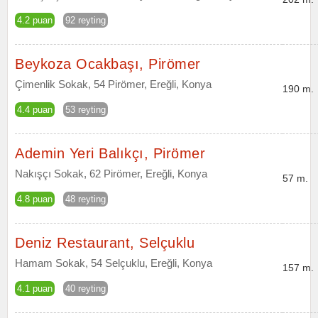
4.2 puan
92 reyting
Beykoza Ocakbaşı, Pirömer
Çimenlik Sokak, 54 Pirömer, Ereğli, Konya
190 m.
4.4 puan
53 reyting
Ademin Yeri Balıkçı, Pirömer
Nakışçı Sokak, 62 Pirömer, Ereğli, Konya
57 m.
4.8 puan
48 reyting
Deniz Restaurant, Selçuklu
Hamam Sokak, 54 Selçuklu, Ereğli, Konya
157 m.
4.1 puan
40 reyting