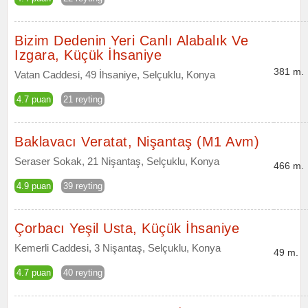
Bizim Dedenin Yeri Canlı Alabalık Ve
Izgara, Küçük İhsaniye
381 m.
Vatan Caddesi, 49 İhsaniye, Selçuklu, Konya
4.7 puan
21 reyting
Baklavacı Veratat, Nişantaş (M1 Avm)
Seraser Sokak, 21 Nişantaş, Selçuklu, Konya
466 m.
4.9 puan
39 reyting
Çorbacı Yeşil Usta, Küçük İhsaniye
Kemerli Caddesi, 3 Nişantaş, Selçuklu, Konya
49 m.
4.7 puan
40 reyting