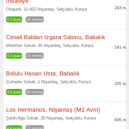
İhsaniye
243 m.
Otopark, 11-602 Nişantaş, Selçuklu, Konya
4.2 puan
24 reyting
Ciniali Baldan Izgara Salonu, Babalık
Metehan Sokak, 65 Nişantaş, Selçuklu, Konya
241 m.
4.2 puan
23 reyting
Bolulu Hasan Usta, Babalık
Çuhadar Sokak, 1 Nişantaş, Selçuklu, Konya
325 m.
4.6 puan
36 reyting
Los Hermanos, Nişantaş (M1 Avm)
Şahin Ağa Sokak, 20 Nişantaş, Selçuklu, Konya
505 m.
4.4 puan
22 reyting