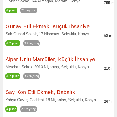
Gözler Sokak, 1/A Armağan, Meram, Konya
755 m.
4 puan
21 reyting
Günay Etli Ekmek, Küçük İhsaniye
Şair Gubari Sokak, 17 Nişantaş, Selçuklu, Konya
58 m.
4.2 puan
30 reyting
Alper Unlu Mamüller, Küçük İhsaniye
Metehan Sokak, 9010 Nişantaş, Selçuklu, Konya
210 m.
4.2 puan
33 reyting
Say Kon Etli Ekmek, Babalık
Yahya Çavuş Caddesi, 18 Nişantaş, Selçuklu, Konya
267 m.
4 puan
27 reyting