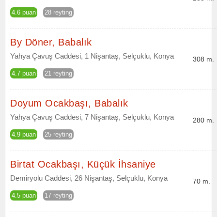
4.6 puan
28 reyting
By Döner, Babalık
Yahya Çavuş Caddesi, 1 Nişantaş, Selçuklu, Konya
308 m.
4.7 puan
21 reyting
Doyum Ocakbaşı, Babalık
Yahya Çavuş Caddesi, 7 Nişantaş, Selçuklu, Konya
280 m.
4.9 puan
25 reyting
Birtat Ocakbaşı, Küçük İhsaniye
Demiryolu Caddesi, 26 Nişantaş, Selçuklu, Konya
70 m.
4.5 puan
17 reyting