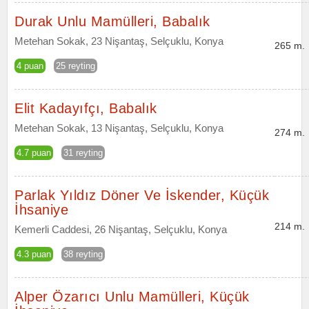
Durak Unlu Mamülleri, Babalık
Metehan Sokak, 23 Nişantaş, Selçuklu, Konya
265 m.
4 puan
25 reyting
Elit Kadayıfçı, Babalık
Metehan Sokak, 13 Nişantaş, Selçuklu, Konya
274 m.
4.7 puan
31 reyting
Parlak Yıldız Döner Ve İskender, Küçük
İhsaniye
214 m.
Kemerli Caddesi, 26 Nişantaş, Selçuklu, Konya
4.3 puan
38 reyting
Alper Özarıcı Unlu Mamülleri, Küçük