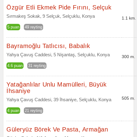
Özgür Etli Ekmek Pide Fırını, Selçuk
Sırmakeş Sokak, 9 Selçuk, Selçuklu, Konya
1.1 km.
5 puan
49 reyting
Bayramoğlu Tatlıcısı, Babalık
Yahya Çavuş Caddesi, 5 Nişantaş, Selçuklu, Konya
300 m.
4.6 puan
31 reyting
Yatağanlılar Unlu Mamülleri, Büyük
İhsaniye
505 m.
Yahya Çavuş Caddesi, 39 İhsaniye, Selçuklu, Konya
4 puan
21 reyting
Güleryüz Börek Ve Pasta, Armağan