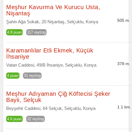
Meşhur Kavurma Ve Kurucu Usta,
Nişantaş
505 m.
Şahin Ağa Sokak, 20 Nişantaş, Selçuklu, Konya
4.8 puan
117 reyting
Karamanlılar Etli Ekmek, Küçük
İhsaniye
378 m.
Vatan Caddesi, 49/B İhsaniye, Selçuklu, Konya
4 puan
31 reyting
Meşhur Adıyaman Çiğ Köftecisi Şeker
Bayii, Selçuk
1.1 km.
Beyşehir Caddesi, 64 Selçuk, Selçuklu, Konya
4.6 puan
32 reyting