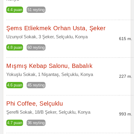
4.4 puan
51 reyting
Şems Etliekmek Orhan Usta, Şeker
Uzunyol Sokak, 3 Şeker, Selçuklu, Konya
615 m.
4.8 puan
60 reyting
Mışmış Kebap Salonu, Babalık
Yokuşlu Sokak, 1 Nişantaş, Selçuklu, Konya
227 m.
4.6 puan
45 reyting
Phi Coffee, Selçuklu
Şerefli Sokak, 18/B Şeker, Selçuklu, Konya
993 m.
4.7 puan
36 reyting