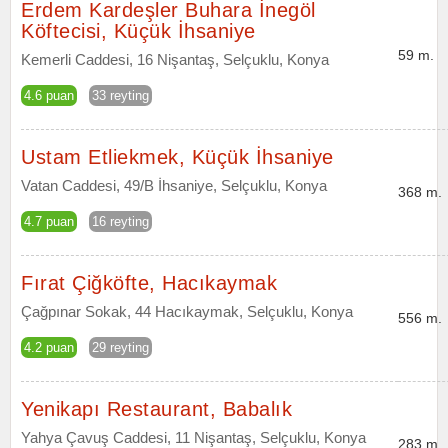
Erdem Kardeşler Buhara İnegöl
Köftecisi, Küçük İhsaniye
59 m.
Kemerli Caddesi, 16 Nişantaş, Selçuklu, Konya
4.6 puan
33 reyting
Ustam Etliekmek, Küçük İhsaniye
Vatan Caddesi, 49/B İhsaniye, Selçuklu, Konya
368 m.
4.7 puan
16 reyting
Fırat Çiğköfte, Hacıkaymak
Çağpınar Sokak, 44 Hacıkaymak, Selçuklu, Konya
556 m.
4.2 puan
29 reyting
Yenikapı Restaurant, Babalık
Yahya Çavuş Caddesi, 11 Nişantaş, Selçuklu, Konya
283 m.