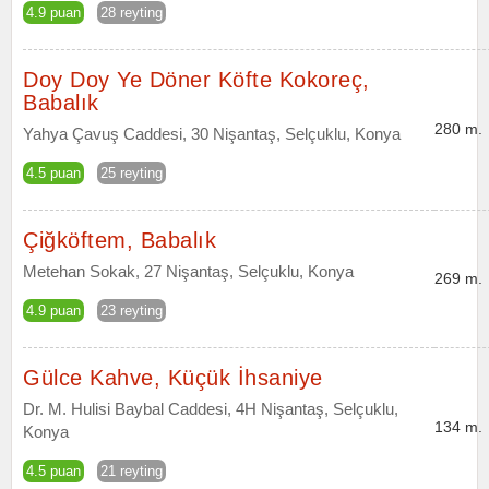
4.9 puan
28 reyting
Doy Doy Ye Döner Köfte Kokoreç,
Babalık
280 m.
Yahya Çavuş Caddesi, 30 Nişantaş, Selçuklu, Konya
4.5 puan
25 reyting
Çiğköftem, Babalık
Metehan Sokak, 27 Nişantaş, Selçuklu, Konya
269 m.
4.9 puan
23 reyting
Gülce Kahve, Küçük İhsaniye
Dr. M. Hulisi Baybal Caddesi, 4H Nişantaş, Selçuklu,
134 m.
Konya
4.5 puan
21 reyting