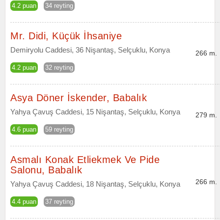
4.2 puan
34 reyting
Mr. Didi, Küçük İhsaniye
Demiryolu Caddesi, 36 Nişantaş, Selçuklu, Konya
266 m.
4.2 puan
32 reyting
Asya Döner İskender, Babalık
Yahya Çavuş Caddesi, 15 Nişantaş, Selçuklu, Konya
279 m.
4.6 puan
59 reyting
Asmalı Konak Etliekmek Ve Pide
Salonu, Babalık
266 m.
Yahya Çavuş Caddesi, 18 Nişantaş, Selçuklu, Konya
4.4 puan
37 reyting