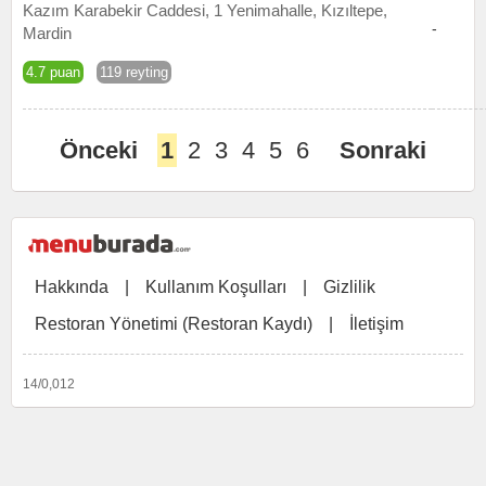
Kazım Karabekir Caddesi, 1 Yenimahalle, Kızıltepe,
-
Mardin
4.7 puan
119 reyting
Önceki
1
2
3
4
5
6
Sonraki
Hakkında
|
Kullanım Koşulları
|
Gizlilik
Restoran Yönetimi (Restoran Kaydı)
|
İletişim
14/0,012