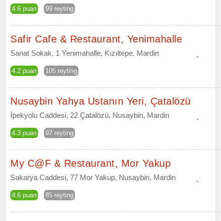
4.6 puan
99 reyting
Safir Cafe & Restaurant, Yenimahalle
Sanat Sokak, 1 Yenimahalle, Kızıltepe, Mardin
-
4.2 puan
105 reyting
Nusaybin Yahya Ustanın Yeri, Çatalözü
İpekyolu Caddesi, 22 Çatalözü, Nusaybin, Mardin
-
4.3 puan
97 reyting
My C@F & Restaurant, Mor Yakup
Sakarya Caddesi, 77 Mor Yakup, Nusaybin, Mardin
-
4.6 puan
85 reyting