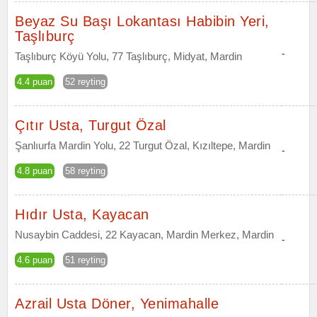
Beyaz Su Başı Lokantası Habibin Yeri,
Taşlıburç
-
Taşlıburç Köyü Yolu, 77 Taşlıburç, Midyat, Mardin
4.4 puan
52 reyting
Çıtır Usta, Turgut Özal
Şanlıurfa Mardin Yolu, 22 Turgut Özal, Kızıltepe, Mardin
-
4.8 puan
58 reyting
Hıdır Usta, Kayacan
Nusaybin Caddesi, 22 Kayacan, Mardin Merkez, Mardin
-
4.6 puan
51 reyting
Azrail Usta Döner, Yenimahalle