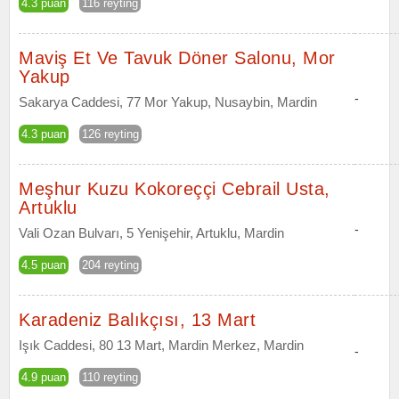
4.3 puan
116 reyting
Maviş Et Ve Tavuk Döner Salonu, Mor
Yakup
-
Sakarya Caddesi, 77 Mor Yakup, Nusaybin, Mardin
4.3 puan
126 reyting
Meşhur Kuzu Kokoreççi Cebrail Usta,
Artuklu
-
Vali Ozan Bulvarı, 5 Yenişehir, Artuklu, Mardin
4.5 puan
204 reyting
Karadeniz Balıkçısı, 13 Mart
Işık Caddesi, 80 13 Mart, Mardin Merkez, Mardin
-
4.9 puan
110 reyting