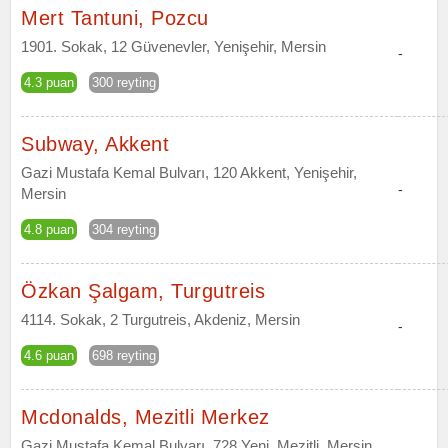
Mert Tantuni, Pozcu
1901. Sokak, 12 Güvenevler, Yenişehir, Mersin
-
4.3 puan
300 reyting
Subway, Akkent
Gazi Mustafa Kemal Bulvarı, 120 Akkent, Yenişehir,
-
Mersin
4.8 puan
304 reyting
Özkan Şalgam, Turgutreis
4114. Sokak, 2 Turgutreis, Akdeniz, Mersin
-
4.6 puan
698 reyting
Mcdonalds, Mezitli Merkez
Gazi Mustafa Kemal Bulvarı, 728 Yeni, Mezitli, Mersin