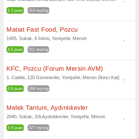
-
4.3 puan
314 reyting
Matiat Fast Food, Pozcu
1405. Sokak, 6 İnönü, Yenişehir, Mersin
-
4.5 puan
311 reyting
KFC, Pozcu (Forum Mersin AVM)
1. Cadde, 120 Güvenevler, Yenişehir, Mersin (İkinci Kat)
-
4.9 puan
268 reyting
Melek Tantuni, Aydınlıkevler
2040. Sokak, 2/A Aydınlıkevler, Yenişehir, Mersin
-
4.9 puan
327 reyting