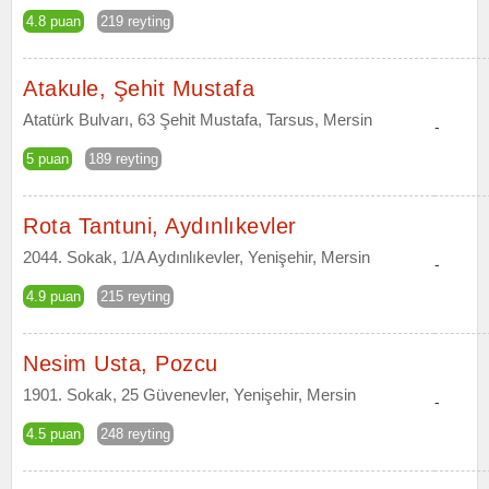
4.8 puan
219 reyting
Atakule, Şehit Mustafa
Atatürk Bulvarı, 63 Şehit Mustafa, Tarsus, Mersin
-
5 puan
189 reyting
Rota Tantuni, Aydınlıkevler
2044. Sokak, 1/A Aydınlıkevler, Yenişehir, Mersin
-
4.9 puan
215 reyting
Nesim Usta, Pozcu
1901. Sokak, 25 Güvenevler, Yenişehir, Mersin
-
4.5 puan
248 reyting