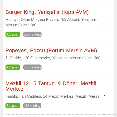
Burger King, Yenişehir (Kipa AVM)
Hüseyin Okan Merzeci Bulvarı, 759 Akkent, Yenişehir,
-
Mersin (İkinci Kat)
4.1 puan
150 reyting
Popeyes, Pozcu (Forum Mersin AVM)
1. Cadde, 120 Güvenevler, Yenişehir, Mersin (İkinci Kat)
-
4.2 puan
175 reyting
Mezitli 12.15 Tantuni & Döner, Mezitli
Merkez
-
Fındıkpınarı Caddesi, 14 Mezitli Merkez, Mezitli, Mersin
4.1 puan
117 reyting