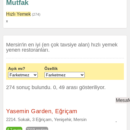
Mutfak
Hızlı Yemek
(274)
x
Mersin'in en iyi (en çok tavsiye alan) hızlı yemek
yenen restoranları.
Açık mı?
Özellik
274 sonuç bulundu. 0, 49 arası gösteriliyor.
Mesaf
Yasemin Garden, Eğriçam
2214. Sokak, 3 Eğriçam, Yenişehir, Mersin
-
4.2 puan
2219 reyting