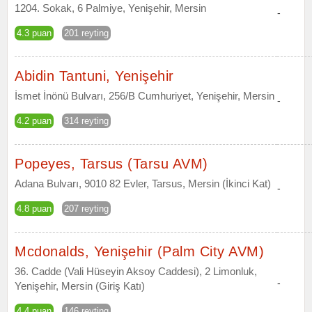
1204. Sokak, 6 Palmiye, Yenişehir, Mersin
-
4.3 puan
201 reyting
Abidin Tantuni, Yenişehir
İsmet İnönü Bulvarı, 256/B Cumhuriyet, Yenişehir, Mersin
-
4.2 puan
314 reyting
Popeyes, Tarsus (Tarsu AVM)
Adana Bulvarı, 9010 82 Evler, Tarsus, Mersin (İkinci Kat)
-
4.8 puan
207 reyting
Mcdonalds, Yenişehir (Palm City AVM)
36. Cadde (Vali Hüseyin Aksoy Caddesi), 2 Limonluk,
-
Yenişehir, Mersin (Giriş Katı)
4.4 puan
146 reyting