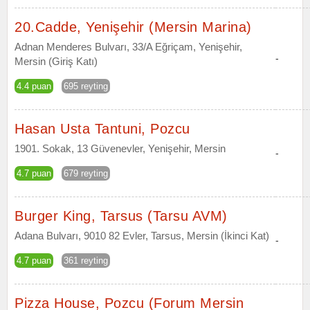
20.Cadde, Yenişehir (Mersin Marina)
Adnan Menderes Bulvarı, 33/A Eğriçam, Yenişehir,
-
Mersin (Giriş Katı)
4.4 puan
695 reyting
Hasan Usta Tantuni, Pozcu
1901. Sokak, 13 Güvenevler, Yenişehir, Mersin
-
4.7 puan
679 reyting
Burger King, Tarsus (Tarsu AVM)
Adana Bulvarı, 9010 82 Evler, Tarsus, Mersin (İkinci Kat)
-
4.7 puan
361 reyting
Pizza House, Pozcu (Forum Mersin