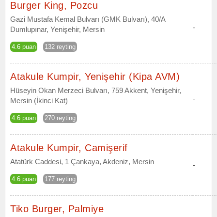
Burger King, Pozcu
Gazi Mustafa Kemal Bulvarı (GMK Bulvarı), 40/A
-
Dumlupınar, Yenişehir, Mersin
4.6 puan
132 reyting
Atakule Kumpir, Yenişehir (Kipa AVM)
Hüseyin Okan Merzeci Bulvarı, 759 Akkent, Yenişehir,
-
Mersin (İkinci Kat)
4.6 puan
270 reyting
Atakule Kumpir, Camişerif
Atatürk Caddesi, 1 Çankaya, Akdeniz, Mersin
-
4.6 puan
177 reyting
Tiko Burger, Palmiye