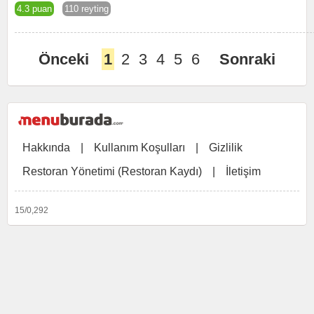
4.3 puan
110 reyting
Önceki
1
2
3
4
5
6
Sonraki
Hakkında
|
Kullanım Koşulları
|
Gizlilik
Restoran Yönetimi (Restoran Kaydı)
|
İletişim
15/0,292