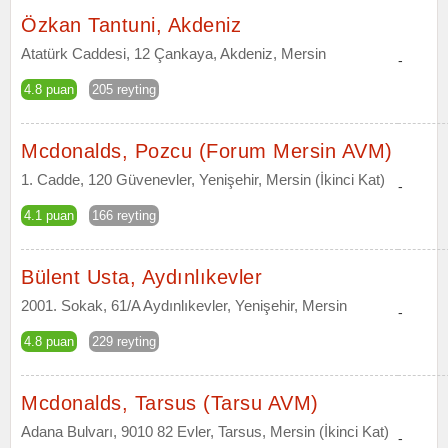
Özkan Tantuni, Akdeniz
Atatürk Caddesi, 12 Çankaya, Akdeniz, Mersin
-
4.8 puan
205 reyting
Mcdonalds, Pozcu (Forum Mersin AVM)
1. Cadde, 120 Güvenevler, Yenişehir, Mersin (İkinci Kat)
-
4.1 puan
166 reyting
Bülent Usta, Aydınlıkevler
2001. Sokak, 61/A Aydınlıkevler, Yenişehir, Mersin
-
4.8 puan
229 reyting
Mcdonalds, Tarsus (Tarsu AVM)
Adana Bulvarı, 9010 82 Evler, Tarsus, Mersin (İkinci Kat)
-