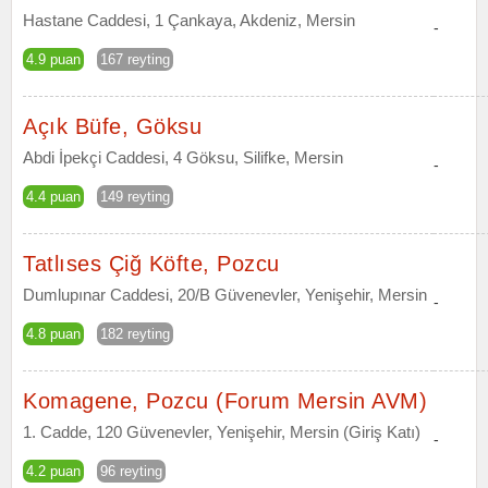
Hastane Caddesi, 1 Çankaya, Akdeniz, Mersin
-
4.9 puan
167 reyting
Açık Büfe, Göksu
Abdi İpekçi Caddesi, 4 Göksu, Silifke, Mersin
-
4.4 puan
149 reyting
Tatlıses Çiğ Köfte, Pozcu
Dumlupınar Caddesi, 20/B Güvenevler, Yenişehir, Mersin
-
4.8 puan
182 reyting
Komagene, Pozcu (Forum Mersin AVM)
1. Cadde, 120 Güvenevler, Yenişehir, Mersin (Giriş Katı)
-
4.2 puan
96 reyting