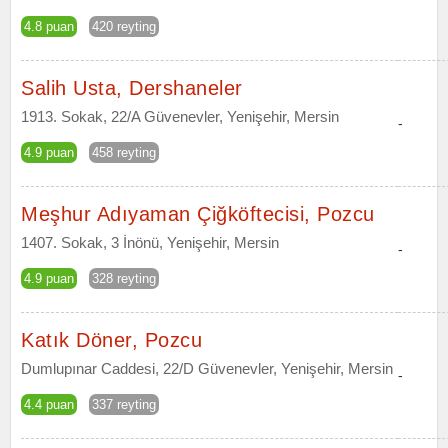
4.8 puan
420 reyting
Salih Usta, Dershaneler
1913. Sokak, 22/A Güvenevler, Yenişehir, Mersin
-
4.9 puan
458 reyting
Meşhur Adıyaman Çiğköftecisi, Pozcu
1407. Sokak, 3 İnönü, Yenişehir, Mersin
-
4.9 puan
328 reyting
Katık Döner, Pozcu
Dumlupınar Caddesi, 22/D Güvenevler, Yenişehir, Mersin
-
4.4 puan
337 reyting