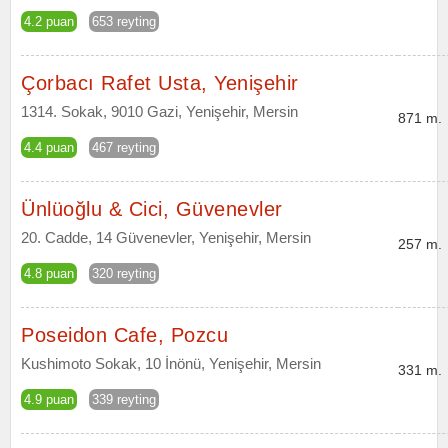
4.2 puan
653 reyting
Çorbacı Rafet Usta, Yenişehir
1314. Sokak, 9010 Gazi, Yenişehir, Mersin
871 m.
4.4 puan
467 reyting
Ünlüoğlu & Cici, Güvenevler
20. Cadde, 14 Güvenevler, Yenişehir, Mersin
257 m.
4.8 puan
320 reyting
Poseidon Cafe, Pozcu
Kushimoto Sokak, 10 İnönü, Yenişehir, Mersin
331 m.
4.9 puan
339 reyting