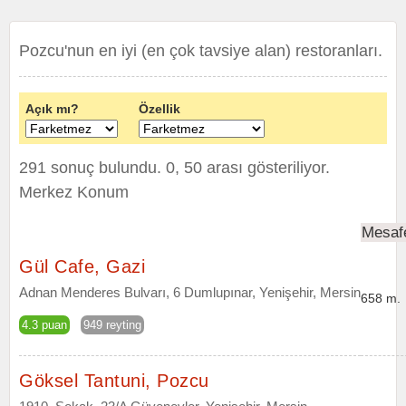
Pozcu'nun en iyi (en çok tavsiye alan) restoranları.
Açık mı?
Özellik
291 sonuç bulundu. 0, 50 arası gösteriliyor.
Merkez Konum
Mesaf
Gül Cafe, Gazi
Adnan Menderes Bulvarı, 6 Dumlupınar, Yenişehir, Mersin
658 m.
4.3 puan
949 reyting
Göksel Tantuni, Pozcu