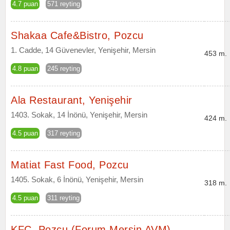
4.7 puan
571 reyting
Shakaa Cafe&Bistro, Pozcu
1. Cadde, 14 Güvenevler, Yenişehir, Mersin
453 m.
4.8 puan
245 reyting
Ala Restaurant, Yenişehir
1403. Sokak, 14 İnönü, Yenişehir, Mersin
424 m.
4.5 puan
317 reyting
Matiat Fast Food, Pozcu
1405. Sokak, 6 İnönü, Yenişehir, Mersin
318 m.
4.5 puan
311 reyting
KFC, Pozcu (Forum Mersin AVM)