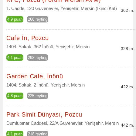
1. Cadde, 120 Güvenevler, Yenişehir, Mersin (İkinci Kat)
362 m.
4.9 puan
268 reyting
Cafe İn, Pozcu
1404. Sokak, 362 İnönü, Yenişehir, Mersin
328 m.
4.1 puan
292 reyting
Garden Cafe, İnönü
1404. Sokak, 2 İnönü, Yenişehir, Mersin
422 m.
4.8 puan
225 reyting
Park Simit Dünyası, Pozcu
Dumlupınar Caddesi, 22/A Güvenevler, Yenişehir, Mersin
442 m.
4.1 puan
218 reyting