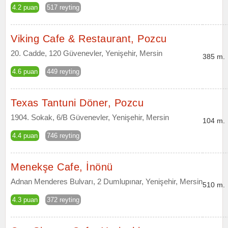
4.2 puan
517 reyting
Viking Cafe & Restaurant, Pozcu
20. Cadde, 120 Güvenevler, Yenişehir, Mersin
385 m.
4.6 puan
449 reyting
Texas Tantuni Döner, Pozcu
1904. Sokak, 6/B Güvenevler, Yenişehir, Mersin
104 m.
4.4 puan
746 reyting
Menekşe Cafe, İnönü
Adnan Menderes Bulvarı, 2 Dumlupınar, Yenişehir, Mersin
510 m.
4.3 puan
372 reyting