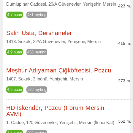
Dumlupınar Caddesi, 20/A Güvenevler, Yenişehir, Mersin
423 m.
4.7 puan
481 reyting
Salih Usta, Dershaneler
1913. Sokak, 22/A Güvenevler, Yenişehir, Mersin
415 m.
4.9 puan
458 reyting
Meşhur Adıyaman Çiğköftecisi, Pozcu
1407. Sokak, 3 İnönü, Yenişehir, Mersin
273 m.
4.9 puan
328 reyting
HD İskender, Pozcu (Forum Mersin
AVM)
362 m.
1. Cadde, 120 Güvenevler, Yenişehir, Mersin (İkinci Kat)