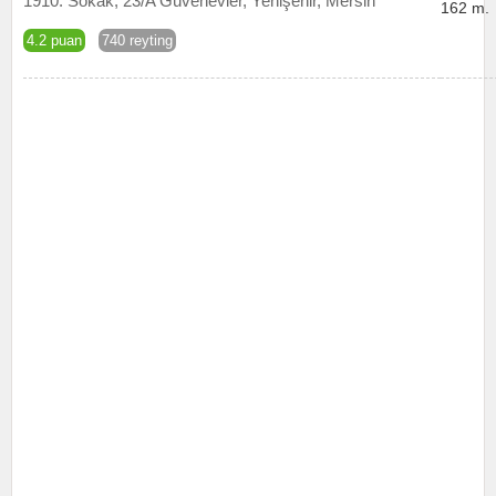
1910. Sokak, 23/A Güvenevler, Yenişehir, Mersin
162 m.
4.2 puan
740 reyting