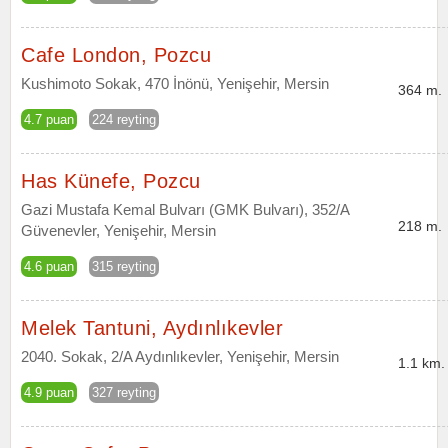
Cafe London, Pozcu
Kushimoto Sokak, 470 İnönü, Yenişehir, Mersin
364 m.
4.7 puan
224 reyting
Has Künefe, Pozcu
Gazi Mustafa Kemal Bulvarı (GMK Bulvarı), 352/A
218 m.
Güvenevler, Yenişehir, Mersin
4.6 puan
315 reyting
Melek Tantuni, Aydınlıkevler
2040. Sokak, 2/A Aydınlıkevler, Yenişehir, Mersin
1.1 km.
4.9 puan
327 reyting