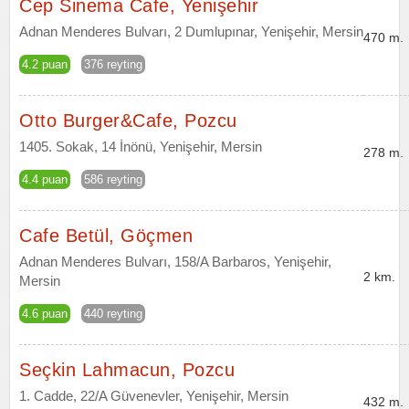
Cep Sinema Cafe, Yenişehir
Adnan Menderes Bulvarı, 2 Dumlupınar, Yenişehir, Mersin
470 m.
4.2 puan
376 reyting
Otto Burger&Cafe, Pozcu
1405. Sokak, 14 İnönü, Yenişehir, Mersin
278 m.
4.4 puan
586 reyting
Cafe Betül, Göçmen
Adnan Menderes Bulvarı, 158/A Barbaros, Yenişehir,
2 km.
Mersin
4.6 puan
440 reyting
Seçkin Lahmacun, Pozcu
1. Cadde, 22/A Güvenevler, Yenişehir, Mersin
432 m.