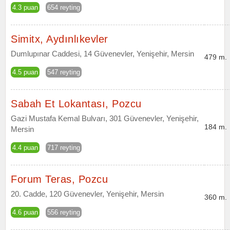
4.3 puan
654 reyting
Simitx, Aydınlıkevler
Dumlupınar Caddesi, 14 Güvenevler, Yenişehir, Mersin
479 m.
4.5 puan
547 reyting
Sabah Et Lokantası, Pozcu
Gazi Mustafa Kemal Bulvarı, 301 Güvenevler, Yenişehir,
184 m.
Mersin
4.4 puan
717 reyting
Forum Teras, Pozcu
20. Cadde, 120 Güvenevler, Yenişehir, Mersin
360 m.
4.6 puan
556 reyting