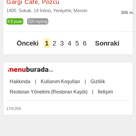
Gargı Cafe, Pozcu
1405. Sokak, 14 İnönü, Yenişehir, Mersin
306 m.
4.8 puan
220 reyting
Önceki
1
2
3
4
5
6
Sonraki
Hakkında
|
Kullanım Koşulları
|
Gizlilik
Restoran Yönetimi (Restoran Kaydı)
|
İletişim
17/0,059