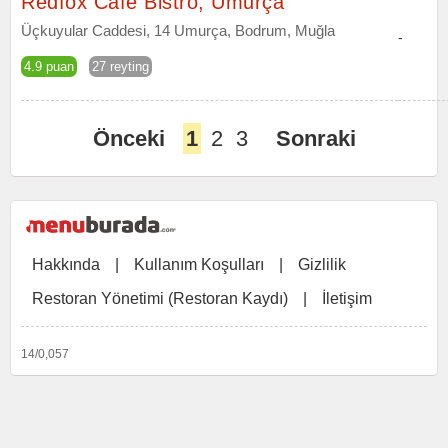
Redfox Cafe Bistro, Umurça
Üçkuyular Caddesi, 14 Umurça, Bodrum, Muğla
-
4.9 puan
27 reyting
Önceki
1
2
3
Sonraki
Hakkında
|
Kullanım Koşulları
|
Gizlilik
Restoran Yönetimi (Restoran Kaydı)
|
İletişim
14/0,057