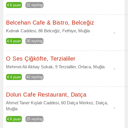
4.6 puan
31 reyting
Belcehan Cafe & Bistro, Belceğiz
Kıdırak Caddesi, 86 Belceğiz, Fethiye, Muğla
-
4.4 puan
30 reyting
O Ses Çiğköfte, Terzialiler
Mehmet Ali Akbay Sokak, 9 Terzialiler, Ortaca, Muğla
-
4.4 puan
42 reyting
Dolun Cafe Restaurant, Datça
Ahmet Taner Kışlalı Caddesi, 60 Datça Merkez, Datça,
-
Muğla
4.6 puan
25 reyting