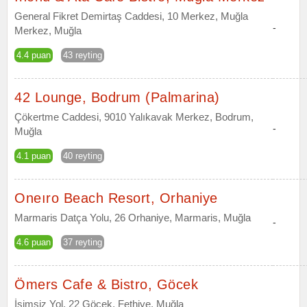
General Fikret Demirtaş Caddesi, 10 Merkez, Muğla
-
Merkez, Muğla
4.4 puan
43 reyting
42 Lounge, Bodrum (Palmarina)
Çökertme Caddesi, 9010 Yalıkavak Merkez, Bodrum,
-
Muğla
4.1 puan
40 reyting
Oneıro Beach Resort, Orhaniye
Marmaris Datça Yolu, 26 Orhaniye, Marmaris, Muğla
-
4.6 puan
37 reyting
Ömers Cafe & Bistro, Göcek
İsimsiz Yol, 22 Göcek, Fethiye, Muğla