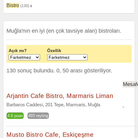
Bistro
(130)
x
Muğla'nın en iyi (en çok tavsiye alan) bistroları.
Açık mı?
Özellik
130 sonuç bulundu. 0, 50 arası gösteriliyor.
Mesaf
Arjantin Cafe Bistro, Marmaris Liman
Barbaros Caddesi, 201 Tepe, Marmaris, Muğla
-
4.6 puan
493 reyting
Musto Bistro Cafe, Eskiçeşme