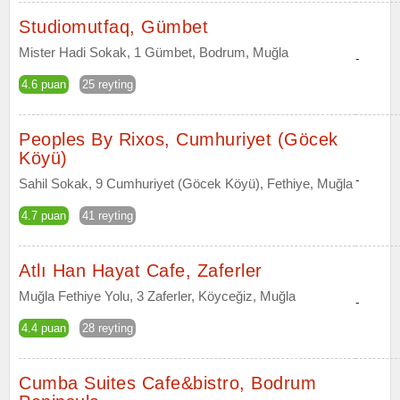
Studiomutfaq, Gümbet
Mister Hadi Sokak, 1 Gümbet, Bodrum, Muğla
-
4.6 puan
25 reyting
Peoples By Rixos, Cumhuriyet (Göcek
Köyü)
-
Sahil Sokak, 9 Cumhuriyet (Göcek Köyü), Fethiye, Muğla
4.7 puan
41 reyting
Atlı Han Hayat Cafe, Zaferler
Muğla Fethiye Yolu, 3 Zaferler, Köyceğiz, Muğla
-
4.4 puan
28 reyting
Cumba Suites Cafe&bistro, Bodrum