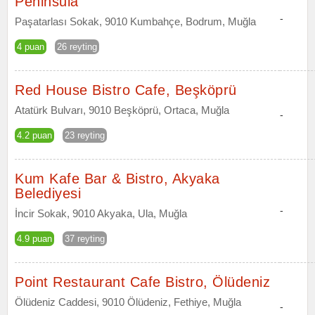
Peninsula
-
Paşatarlası Sokak, 9010 Kumbahçe, Bodrum, Muğla
4 puan
26 reyting
Red House Bistro Cafe, Beşköprü
Atatürk Bulvarı, 9010 Beşköprü, Ortaca, Muğla
-
4.2 puan
23 reyting
Kum Kafe Bar & Bistro, Akyaka
Belediyesi
-
İncir Sokak, 9010 Akyaka, Ula, Muğla
4.9 puan
37 reyting
Point Restaurant Cafe Bistro, Ölüdeniz
Ölüdeniz Caddesi, 9010 Ölüdeniz, Fethiye, Muğla
-