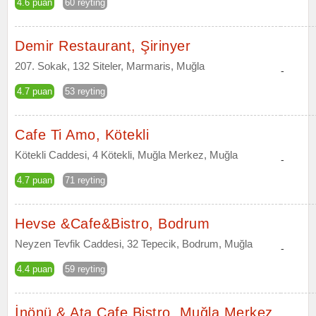
4.6 puan
60 reyting
Demir Restaurant, Şirinyer
207. Sokak, 132 Siteler, Marmaris, Muğla
-
4.7 puan
53 reyting
Cafe Ti Amo, Kötekli
Kötekli Caddesi, 4 Kötekli, Muğla Merkez, Muğla
-
4.7 puan
71 reyting
Hevse &Cafe&Bistro, Bodrum
Neyzen Tevfik Caddesi, 32 Tepecik, Bodrum, Muğla
-
4.4 puan
59 reyting
İnönü & Ata Cafe Bistro, Muğla Merkez