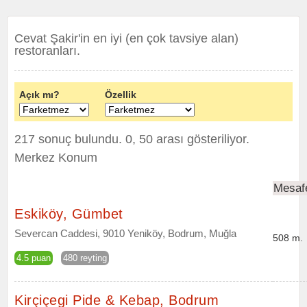
Cevat Şakir'in en iyi (en çok tavsiye alan)
restoranları.
Açık mı?
Özellik
217 sonuç bulundu. 0, 50 arası gösteriliyor.
Merkez Konum
Mesaf
Eskiköy, Gümbet
Severcan Caddesi, 9010 Yeniköy, Bodrum, Muğla
508 m.
4.5 puan
480 reyting
Kirçiçegi Pide & Kebap, Bodrum