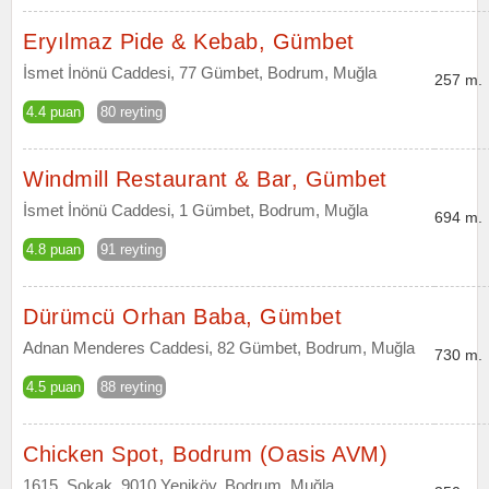
Eryılmaz Pide & Kebab, Gümbet
İsmet İnönü Caddesi, 77 Gümbet, Bodrum, Muğla
257 m.
4.4 puan
80 reyting
Windmill Restaurant & Bar, Gümbet
İsmet İnönü Caddesi, 1 Gümbet, Bodrum, Muğla
694 m.
4.8 puan
91 reyting
Dürümcü Orhan Baba, Gümbet
Adnan Menderes Caddesi, 82 Gümbet, Bodrum, Muğla
730 m.
4.5 puan
88 reyting
Chicken Spot, Bodrum (Oasis AVM)
1615. Sokak, 9010 Yeniköy, Bodrum, Muğla