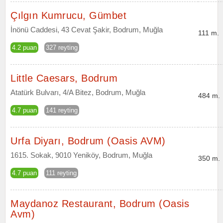
Çılgın Kumrucu, Gümbet
İnönü Caddesi, 43 Cevat Şakir, Bodrum, Muğla
111 m.
4.2 puan
327 reyting
Little Caesars, Bodrum
Atatürk Bulvarı, 4/A Bitez, Bodrum, Muğla
484 m.
4.7 puan
141 reyting
Urfa Diyarı, Bodrum (Oasis AVM)
1615. Sokak, 9010 Yeniköy, Bodrum, Muğla
350 m.
4.7 puan
111 reyting
Maydanoz Restaurant, Bodrum (Oasis
Avm)