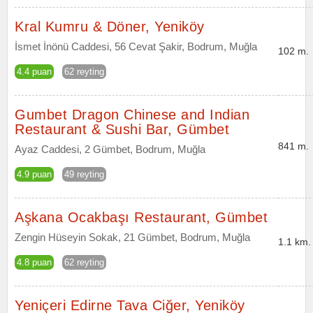
Kral Kumru & Döner, Yeniköy
İsmet İnönü Caddesi, 56 Cevat Şakir, Bodrum, Muğla
102 m.
4.4 puan
62 reyting
Gumbet Dragon Chinese and Indian
Restaurant & Sushi Bar, Gümbet
841 m.
Ayaz Caddesi, 2 Gümbet, Bodrum, Muğla
4.9 puan
49 reyting
Aşkana Ocakbaşı Restaurant, Gümbet
Zengin Hüseyin Sokak, 21 Gümbet, Bodrum, Muğla
1.1 km.
4.8 puan
62 reyting
Yeniçeri Edirne Tava Ciğer, Yeniköy