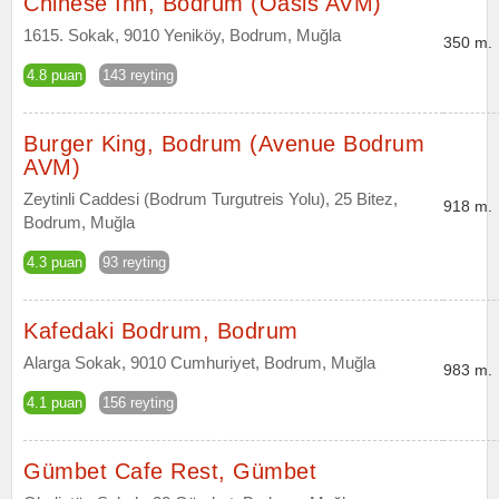
Chinese Inn, Bodrum (Oasis AVM)
1615. Sokak, 9010 Yeniköy, Bodrum, Muğla
350 m.
4.8 puan
143 reyting
Burger King, Bodrum (Avenue Bodrum
AVM)
Zeytinli Caddesi (Bodrum Turgutreis Yolu), 25 Bitez,
918 m.
Bodrum, Muğla
4.3 puan
93 reyting
Kafedaki Bodrum, Bodrum
Alarga Sokak, 9010 Cumhuriyet, Bodrum, Muğla
983 m.
4.1 puan
156 reyting
Gümbet Cafe Rest, Gümbet