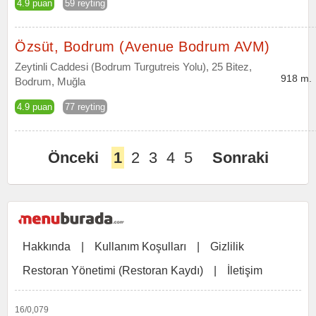
4.9 puan
59 reyting
Özsüt, Bodrum (Avenue Bodrum AVM)
Zeytinli Caddesi (Bodrum Turgutreis Yolu), 25 Bitez,
918 m.
Bodrum, Muğla
4.9 puan
77 reyting
Önceki
1
2
3
4
5
Sonraki
Hakkında
|
Kullanım Koşulları
|
Gizlilik
Restoran Yönetimi (Restoran Kaydı)
|
İletişim
16/0,079