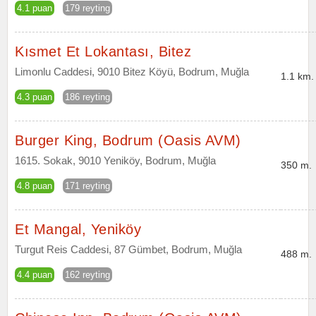
4.1 puan
179 reyting
Kısmet Et Lokantası, Bitez
Limonlu Caddesi, 9010 Bitez Köyü, Bodrum, Muğla
1.1 km.
4.3 puan
186 reyting
Burger King, Bodrum (Oasis AVM)
1615. Sokak, 9010 Yeniköy, Bodrum, Muğla
350 m.
4.8 puan
171 reyting
Et Mangal, Yeniköy
Turgut Reis Caddesi, 87 Gümbet, Bodrum, Muğla
488 m.
4.4 puan
162 reyting