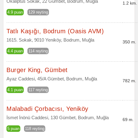
Okaliptüs Sokak, 22 Gümbet, Bodrum, Muğla
1.2 km.
4.9 puan
129 reyting
Tatlı Kaşığı, Bodrum (Oasis AVM)
1615. Sokak, 9010 Yeniköy, Bodrum, Muğla
350 m.
4.4 puan
114 reyting
Burger King, Gümbet
Ayaz Caddesi, 45/A Gümbet, Bodrum, Muğla
782 m.
4.1 puan
117 reyting
Malabadi Çorbacısı, Yeniköy
İsmet İnönü Caddesi, 130 Gümbet, Bodrum, Muğla
69 m.
5 puan
118 reyting