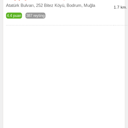
Atatürk Bulvarı, 252 Bitez Köyü, Bodrum, Muğla
1.7 km.
4.4 puan
387 reyting