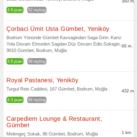
350 m.
4.9 puan
52 reyting
Çorbaci Ümit Usta Gümbet, Yeniköy
Bodrum Yönünde Gümbet Kavsagindan Saga Girin. Karsi
Yola Devam Etmeden Sagdan Düz Devam Edin.Sokagin,
65 m.
9010 Gümbet, Bodrum, Muğla
4.8 puan
89 reyting
Royal Pastanesi, Yeniköy
Turgut Reis Caddesi, 167 Gümbet, Bodrum, Muğla
432 m.
4.3 puan
88 reyting
Carpediem Lounge & Restaurant,
Gümbet
1 km.
Melengeç Sokak, 86 Gümbet, Bodrum, Muğla