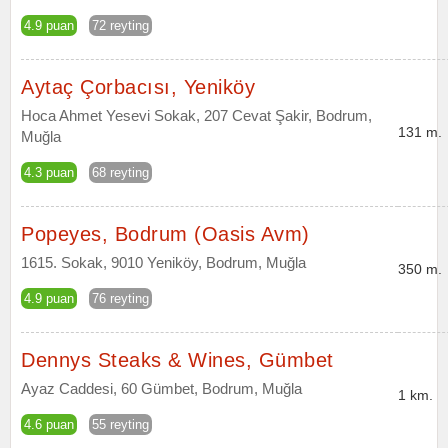
4.9 puan
72 reyting
Aytaç Çorbacısı, Yeniköy
Hoca Ahmet Yesevi Sokak, 207 Cevat Şakir, Bodrum,
131 m.
Muğla
4.3 puan
68 reyting
Popeyes, Bodrum (Oasis Avm)
1615. Sokak, 9010 Yeniköy, Bodrum, Muğla
350 m.
4.9 puan
76 reyting
Dennys Steaks & Wines, Gümbet
Ayaz Caddesi, 60 Gümbet, Bodrum, Muğla
1 km.
4.6 puan
55 reyting