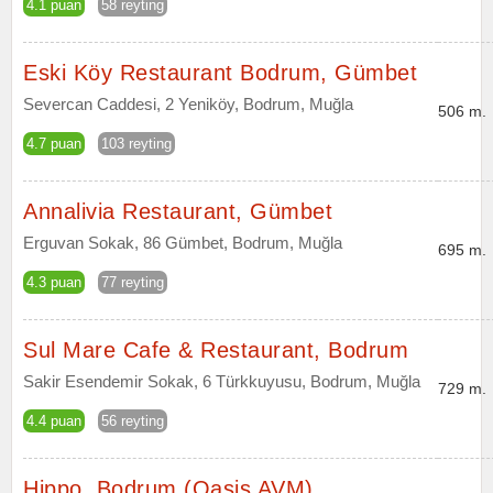
4.1 puan
58 reyting
Eski Köy Restaurant Bodrum, Gümbet
Severcan Caddesi, 2 Yeniköy, Bodrum, Muğla
506 m.
4.7 puan
103 reyting
Annalivia Restaurant, Gümbet
Erguvan Sokak, 86 Gümbet, Bodrum, Muğla
695 m.
4.3 puan
77 reyting
Sul Mare Cafe & Restaurant, Bodrum
Sakir Esendemir Sokak, 6 Türkkuyusu, Bodrum, Muğla
729 m.
4.4 puan
56 reyting
Hippo, Bodrum (Oasis AVM)