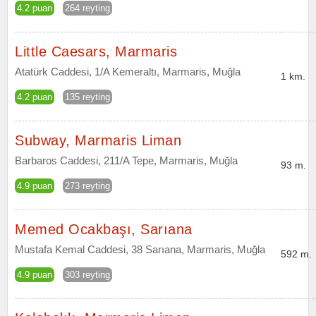
4.2 puan
264 reyting
Little Caesars, Marmaris
Atatürk Caddesi, 1/A Kemeraltı, Marmaris, Muğla
1 km.
4.2 puan
135 reyting
Subway, Marmaris Liman
Barbaros Caddesi, 211/A Tepe, Marmaris, Muğla
93 m.
4.9 puan
273 reyting
Memed Ocakbaşı, Sarıana
Mustafa Kemal Caddesi, 38 Sarıana, Marmaris, Muğla
592 m.
4.9 puan
303 reyting