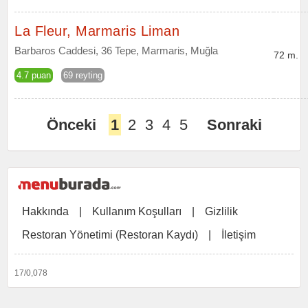
La Fleur, Marmaris Liman
Barbaros Caddesi, 36 Tepe, Marmaris, Muğla
72 m.
4.7 puan
69 reyting
Önceki
1
2
3
4
5
Sonraki
Hakkında
|
Kullanım Koşulları
|
Gizlilik
Restoran Yönetimi (Restoran Kaydı)
|
İletişim
17/0,078