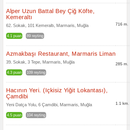
Alper Uzun Battal Bey Çiğ Köfte,
Kemeraltı
716 m.
62. Sokak, 101 Kemeraltı, Marmaris, Muğla
4.1 puan
89 reyting
Azmakbaşı Restaurant, Marmaris Liman
39. Sokak, 3 Tepe, Marmaris, Muğla
285 m.
4.3 puan
109 reyting
Hacının Yeri. (Içkisiz Yiğit Lokantası),
Çamdibi
1.1 km.
Yeni Datça Yolu, 6 Çamdibi, Marmaris, Muğla
4.5 puan
104 reyting