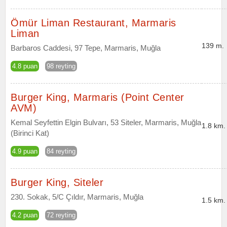
Ömür Liman Restaurant, Marmaris
Liman
139 m.
Barbaros Caddesi, 97 Tepe, Marmaris, Muğla
4.8 puan
98 reyting
Burger King, Marmaris (Point Center
AVM)
Kemal Seyfettin Elgin Bulvarı, 53 Siteler, Marmaris, Muğla
1.8 km.
(Birinci Kat)
4.9 puan
84 reyting
Burger King, Siteler
230. Sokak, 5/C Çıldır, Marmaris, Muğla
1.5 km.
4.2 puan
72 reyting