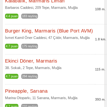
Kalabalık, Marmaris Liman
Barbaros Caddesi, 209 Tepe, Marmaris, Muğla
108 m.
4.4 puan
183 reyting
Burger King, Marmaris (Blue Port AVM)
İsmet Kamil Öner Caddesi, 47 Çıldır, Marmaris, Muğla
1.8 km.
4.7 puan
175 reyting
Ekinci Döner, Marmaris
38. Sokak, 2 Tepe, Marmaris, Muğla
115 m.
4.7 puan
284 reyting
Pineapple, Sarıana
Marina Otoparkı, 11 Sarıana, Marmaris, Muğla
393 m.
4.7 puan
210 reyting