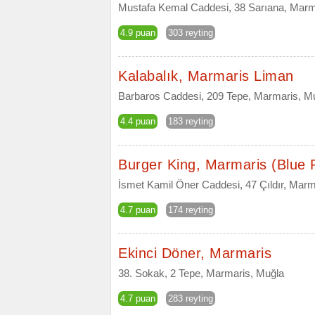
Mustafa Kemal Caddesi, 38 Sarıana, Marm
4.9 puan
303 reyting
Kalabalık, Marmaris Liman
Barbaros Caddesi, 209 Tepe, Marmaris, M
4.4 puan
183 reyting
Burger King, Marmaris (Blue 
İsmet Kamil Öner Caddesi, 47 Çıldır, Marm
4.7 puan
174 reyting
Ekinci Döner, Marmaris
38. Sokak, 2 Tepe, Marmaris, Muğla
4.7 puan
283 reyting