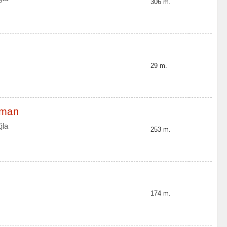
306 m.
29 m.
iman
ğla
253 m.
174 m.