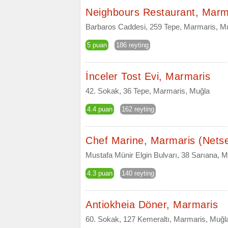
Neighbours Restaurant, Marm
Barbaros Caddesi, 259 Tepe, Marmaris, M
5 puan
186 reyting
İnceler Tost Evi, Marmaris
42. Sokak, 36 Tepe, Marmaris, Muğla
4.4 puan
162 reyting
Chef Marine, Marmaris (Netse
Mustafa Münir Elgin Bulvarı, 38 Sarıana, 
4.3 puan
140 reyting
Antiokheia Döner, Marmaris
60. Sokak, 127 Kemeraltı, Marmaris, Muğl