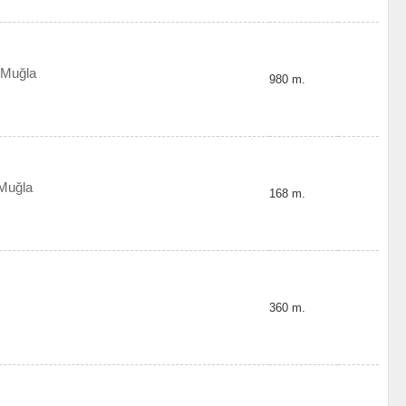
 Muğla
980 m.
 Muğla
168 m.
360 m.