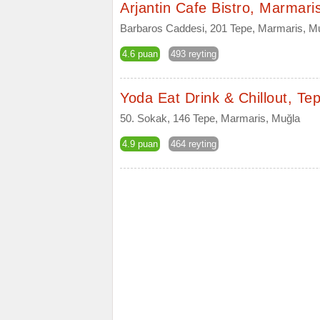
Arjantin Cafe Bistro, Marmari
Barbaros Caddesi, 201 Tepe, Marmaris, M
4.6 puan
493 reyting
Yoda Eat Drink & Chillout, Te
50. Sokak, 146 Tepe, Marmaris, Muğla
4.9 puan
464 reyting