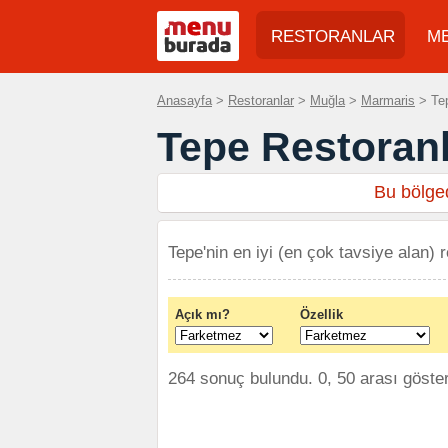
RESTORANLAR
M
Anasayfa
>
Restoranlar
>
Muğla
>
Marmaris
> Tep
Tepe Restoranl
Bu bölged
Tepe'nin en iyi (en çok tavsiye alan) r
Açık mı?
Özellik
264 sonuç bulundu. 0, 50 arası göster