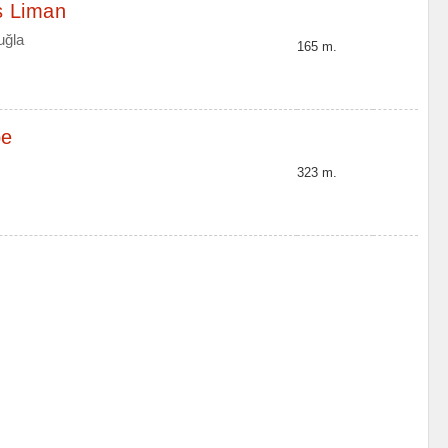
s Liman
uğla
165 m.
pe
323 m.