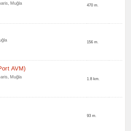
aris, Muğla
470 m.
uğla
156 m.
Port AVM)
aris, Muğla
1.8 km.
93 m.