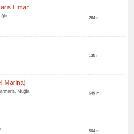
aris Liman
uğla
264 m.
130 m.
l Marina)
Marmaris, Muğla
649 m.
a
504 m.