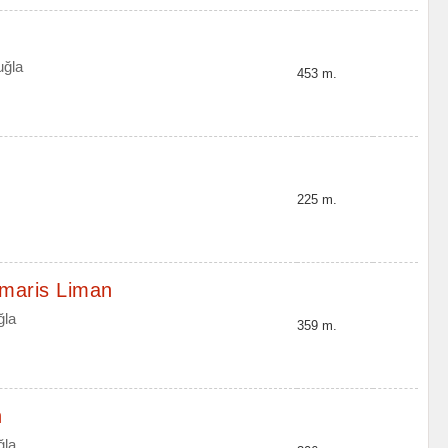
uğla
453 m.
225 m.
rmaris Liman
ğla
359 m.
n
ğla