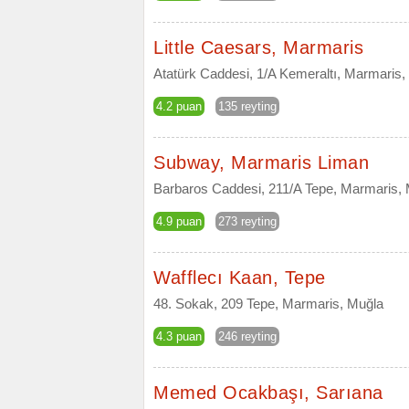
Little Caesars, Marmaris
Atatürk Caddesi, 1/A Kemeraltı, Marmaris,
4.2 puan
135 reyting
Subway, Marmaris Liman
Barbaros Caddesi, 211/A Tepe, Marmaris,
4.9 puan
273 reyting
Wafflecı Kaan, Tepe
48. Sokak, 209 Tepe, Marmaris, Muğla
4.3 puan
246 reyting
Memed Ocakbaşı, Sarıana