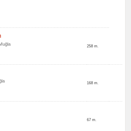
n
 Muğla
258 m.
ğla
168 m.
67 m.