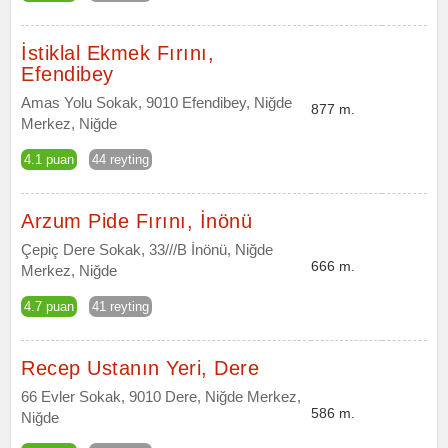
İstiklal Ekmek Fırını,
Efendibey
Amas Yolu Sokak, 9010 Efendibey, Niğde
877 m.
Merkez, Niğde
4.1 puan
44 reyting
Arzum Pide Fırını, İnönü
Çepiç Dere Sokak, 33///B İnönü, Niğde
666 m.
Merkez, Niğde
4.7 puan
41 reyting
Recep Ustanın Yeri, Dere
66 Evler Sokak, 9010 Dere, Niğde Merkez,
586 m.
Niğde