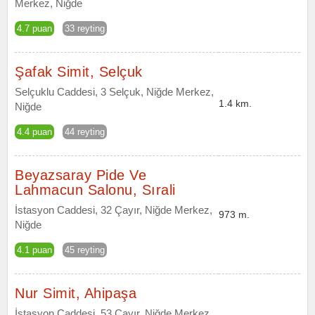
Merkez, Niğde
4.7 puan
33 reyting
Şafak Simit, Selçuk
Selçuklu Caddesi, 3 Selçuk, Niğde Merkez,
1.4 km.
Niğde
4.4 puan
44 reyting
Beyazsaray Pide Ve
Lahmacun Salonu, Sırali
İstasyon Caddesi, 32 Çayır, Niğde Merkez,
973 m.
Niğde
4.1 puan
45 reyting
Nur Simit, Ahipaşa
İstasyon Caddesi, 53 Çayır, Niğde Merkez,