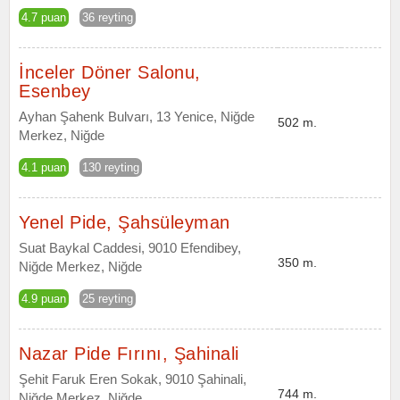
4.7 puan
36 reyting
İnceler Döner Salonu,
Esenbey
Ayhan Şahenk Bulvarı, 13 Yenice, Niğde
502 m.
Merkez, Niğde
4.1 puan
130 reyting
Yenel Pide, Şahsüleyman
Suat Baykal Caddesi, 9010 Efendibey,
350 m.
Niğde Merkez, Niğde
4.9 puan
25 reyting
Nazar Pide Fırını, Şahinali
Şehit Faruk Eren Sokak, 9010 Şahinali,
744 m.
Niğde Merkez, Niğde