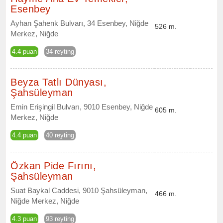
Esenbey
Ayhan Şahenk Bulvarı, 34 Esenbey, Niğde
526 m.
Merkez, Niğde
4.4 puan
34 reyting
Beyza Tatlı Dünyası,
Şahsüleyman
Emin Erişingil Bulvarı, 9010 Esenbey, Niğde
605 m.
Merkez, Niğde
4.4 puan
40 reyting
Özkan Pide Fırını,
Şahsüleyman
Suat Baykal Caddesi, 9010 Şahsüleyman,
466 m.
Niğde Merkez, Niğde
4.3 puan
93 reyting