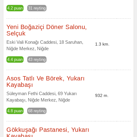
4.2 puan
31 reyting
Yeni Boğaziçi Döner Salonu,
Selçuk
Eski Vali Konağı Caddesi, 18 Saruhan,
1.3 km.
Niğde Merkez, Niğde
4.4 puan
43 reyting
Asos Tatlı Ve Börek, Yukarı
Kayabaşı
Süleyman Fethi Caddesi, 69 Yukarı
932 m.
Kayabaşı, Niğde Merkez, Niğde
4.8 puan
68 reyting
Gökkuşağı Pastanesi, Yukarı
Kayabaşı