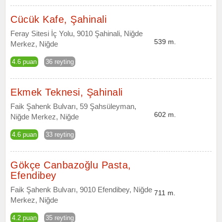
Cücük Kafe, Şahinali
Feray Sitesi İç Yolu, 9010 Şahinali, Niğde
539 m.
Merkez, Niğde
4.6 puan
36 reyting
Ekmek Teknesi, Şahinali
Faik Şahenk Bulvarı, 59 Şahsüleyman,
602 m.
Niğde Merkez, Niğde
4.6 puan
33 reyting
Gökçe Canbazoğlu Pasta,
Efendibey
Faik Şahenk Bulvarı, 9010 Efendibey, Niğde
711 m.
Merkez, Niğde
4.2 puan
35 reyting