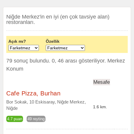
Niğde Merkez'in en iyi (en çok tavsiye alan)
restoranları.
Açık mı?
Özellik
79 sonuç bulundu. 0, 46 arası gösteriliyor.
Merkez
Konum
Mesafe
Cafe Pizza, Burhan
Bor Sokak, 10 Eskisaray, Niğde Merkez,
1.6 km.
Niğde
4.7 puan
49 reyting