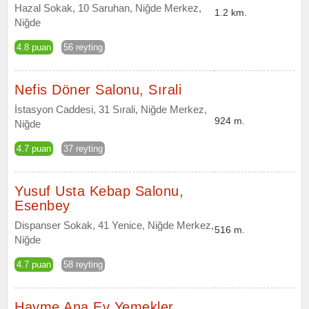
Hazal Sokak, 10 Saruhan, Niğde Merkez,
1.2 km.
Niğde
4.8 puan
56 reyting
Nefis Döner Salonu, Sırali
İstasyon Caddesi, 31 Sırali, Niğde Merkez,
924 m.
Niğde
4.7 puan
37 reyting
Yusuf Usta Kebap Salonu,
Esenbey
Dispanser Sokak, 41 Yenice, Niğde Merkez,
516 m.
Niğde
4.7 puan
58 reyting
Hayme Ana Ev Yemekler,