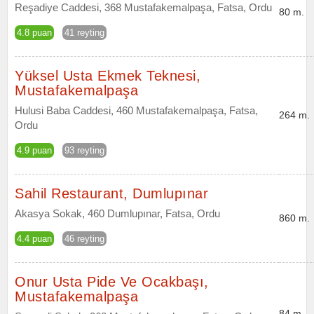
Reşadiye Caddesi, 368 Mustafakemalpaşa, Fatsa, Ordu
80 m.
4.8 puan
41 reyting
Yüksel Usta Ekmek Teknesi,
Mustafakemalpaşa
Hulusi Baba Caddesi, 460 Mustafakemalpaşa, Fatsa,
264 m.
Ordu
4.9 puan
93 reyting
Sahil Restaurant, Dumlupınar
Akasya Sokak, 460 Dumlupınar, Fatsa, Ordu
860 m.
4.4 puan
46 reyting
Onur Usta Pide Ve Ocakbaşı,
Mustafakemalpaşa
84 m.