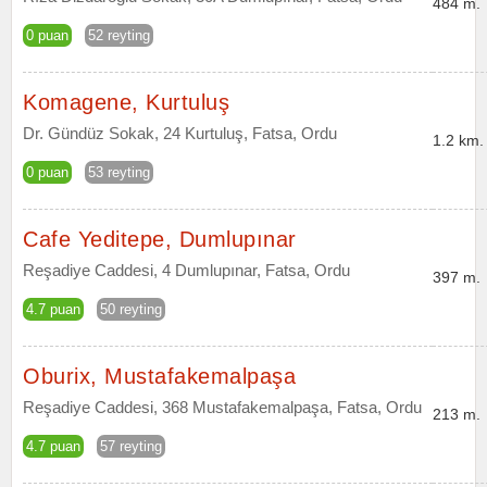
484 m.
0 puan
52 reyting
Komagene, Kurtuluş
Dr. Gündüz Sokak, 24 Kurtuluş, Fatsa, Ordu
1.2 km.
0 puan
53 reyting
Cafe Yeditepe, Dumlupınar
Reşadiye Caddesi, 4 Dumlupınar, Fatsa, Ordu
397 m.
4.7 puan
50 reyting
Oburix, Mustafakemalpaşa
Reşadiye Caddesi, 368 Mustafakemalpaşa, Fatsa, Ordu
213 m.
4.7 puan
57 reyting