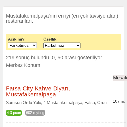
Mustafakemalpaşa'nın en iyi (en çok tavsiye alan)
restoranları.
Açık mı?
Özellik
219 sonuç bulundu. 0, 50 arası gösteriliyor.
Merkez Konum
Mesaf
Fatsa City Kahve Diyarı,
Mustafakemalpaşa
107 m.
Samsun Ordu Yolu, 4 Mustafakemalpaşa, Fatsa, Ordu
4.3 puan
602 reyting