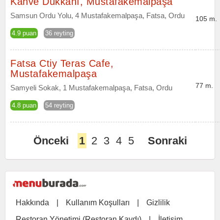
Kahve Dükkanı, Mustafakemalpaşa
Samsun Ordu Yolu, 4 Mustafakemalpaşa, Fatsa, Ordu
105 m.
4.9 puan
36 reyting
Fatsa Ctiy Teras Cafe,
Mustafakemalpaşa
77 m.
Samyeli Sokak, 1 Mustafakemalpaşa, Fatsa, Ordu
4.8 puan
54 reyting
Önceki
1
2
3
4
5
Sonraki
Hakkında
|
Kullanım Koşulları
|
Gizlilik
Restoran Yönetimi (Restoran Kaydı)
|
İletişim