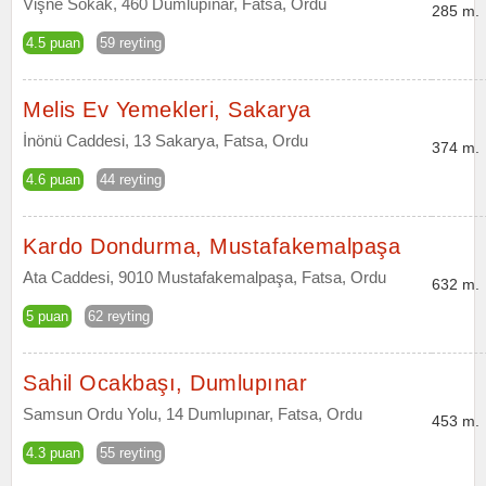
Vişne Sokak, 460 Dumlupınar, Fatsa, Ordu
285 m.
4.5 puan
59 reyting
Melis Ev Yemekleri, Sakarya
İnönü Caddesi, 13 Sakarya, Fatsa, Ordu
374 m.
4.6 puan
44 reyting
Kardo Dondurma, Mustafakemalpaşa
Ata Caddesi, 9010 Mustafakemalpaşa, Fatsa, Ordu
632 m.
5 puan
62 reyting
Sahil Ocakbaşı, Dumlupınar
Samsun Ordu Yolu, 14 Dumlupınar, Fatsa, Ordu
453 m.
4.3 puan
55 reyting