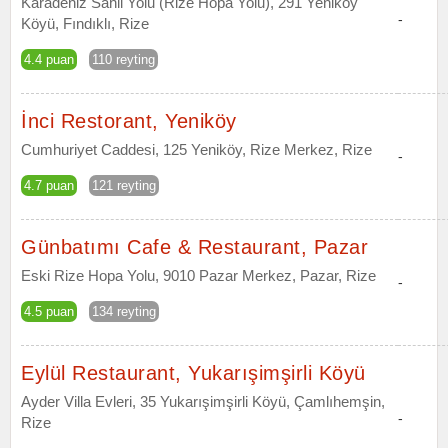
Karadeniz Sahil Yolu (Rize Hopa Yolu), 291 Yeniköy
-
Köyü, Fındıklı, Rize
4.4 puan
110 reyting
İnci Restorant, Yeniköy
Cumhuriyet Caddesi, 125 Yeniköy, Rize Merkez, Rize
-
4.7 puan
121 reyting
Günbatımı Cafe & Restaurant, Pazar
Eski Rize Hopa Yolu, 9010 Pazar Merkez, Pazar, Rize
-
4.5 puan
134 reyting
Eylül Restaurant, Yukarışimşirli Köyü
Ayder Villa Evleri, 35 Yukarışimşirli Köyü, Çamlıhemşin,
-
Rize