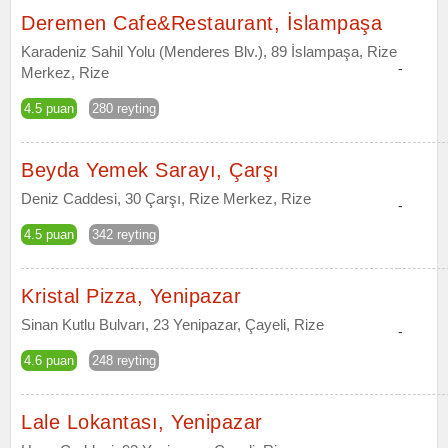
Deremen Cafe&Restaurant, İslampaşa
Karadeniz Sahil Yolu (Menderes Blv.), 89 İslampaşa, Rize
-
Merkez, Rize
4.5 puan
280 reyting
Beyda Yemek Sarayı, Çarşı
Deniz Caddesi, 30 Çarşı, Rize Merkez, Rize
-
4.5 puan
342 reyting
Kristal Pizza, Yenipazar
Sinan Kutlu Bulvarı, 23 Yenipazar, Çayeli, Rize
-
4.6 puan
248 reyting
Lale Lokantası, Yenipazar