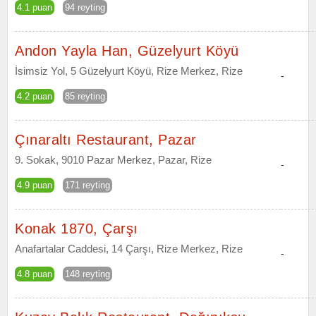
4.1 puan
94 reyting
Andon Yayla Han, Güzelyurt Köyü
İsimsiz Yol, 5 Güzelyurt Köyü, Rize Merkez, Rize
-
4.2 puan
85 reyting
Çınaraltı Restaurant, Pazar
9. Sokak, 9010 Pazar Merkez, Pazar, Rize
-
4.9 puan
171 reyting
Konak 1870, Çarşı
Anafartalar Caddesi, 14 Çarşı, Rize Merkez, Rize
-
4.8 puan
148 reyting