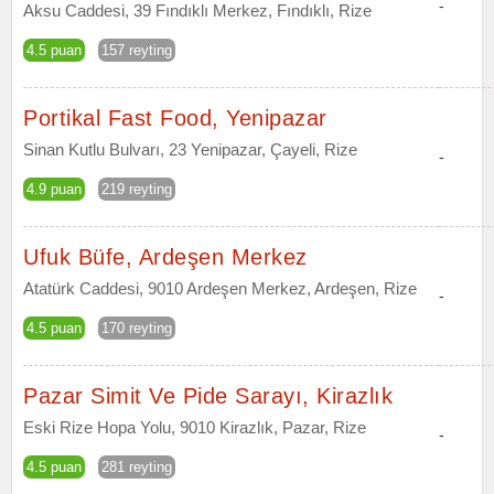
-
Aksu Caddesi, 39 Fındıklı Merkez, Fındıklı, Rize
4.5 puan
157 reyting
Portikal Fast Food, Yenipazar
Sinan Kutlu Bulvarı, 23 Yenipazar, Çayeli, Rize
-
4.9 puan
219 reyting
Ufuk Büfe, Ardeşen Merkez
Atatürk Caddesi, 9010 Ardeşen Merkez, Ardeşen, Rize
-
4.5 puan
170 reyting
Pazar Simit Ve Pide Sarayı, Kirazlık
Eski Rize Hopa Yolu, 9010 Kirazlık, Pazar, Rize
-
4.5 puan
281 reyting