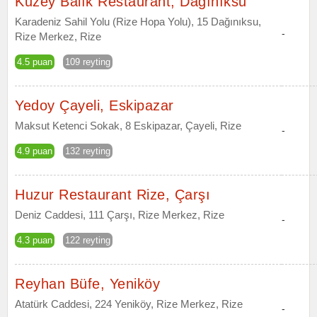
Kuzey Balık Restaurant, Dağınıksu
Karadeniz Sahil Yolu (Rize Hopa Yolu), 15 Dağınıksu,
-
Rize Merkez, Rize
4.5 puan
109 reyting
Yedoy Çayeli, Eskipazar
Maksut Ketenci Sokak, 8 Eskipazar, Çayeli, Rize
-
4.9 puan
132 reyting
Huzur Restaurant Rize, Çarşı
Deniz Caddesi, 111 Çarşı, Rize Merkez, Rize
-
4.3 puan
122 reyting
Reyhan Büfe, Yeniköy
Atatürk Caddesi, 224 Yeniköy, Rize Merkez, Rize
-