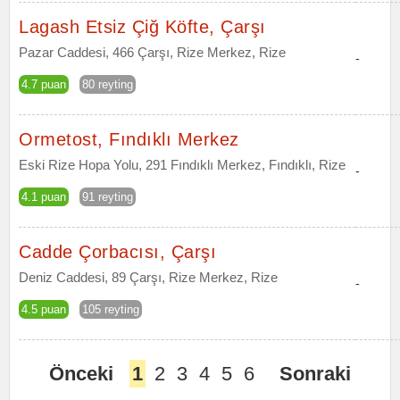
Lagash Etsiz Çiğ Köfte, Çarşı
Pazar Caddesi, 466 Çarşı, Rize Merkez, Rize
-
4.7 puan
80 reyting
Ormetost, Fındıklı Merkez
Eski Rize Hopa Yolu, 291 Fındıklı Merkez, Fındıklı, Rize
-
4.1 puan
91 reyting
Cadde Çorbacısı, Çarşı
Deniz Caddesi, 89 Çarşı, Rize Merkez, Rize
-
4.5 puan
105 reyting
Önceki
1
2
3
4
5
6
Sonraki