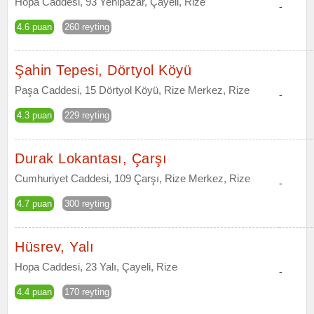
Hopa Caddesi, 93 Yenipazar, Çayeli, Rize
-
4.6 puan
260 reyting
Şahin Tepesi, Dörtyol Köyü
Paşa Caddesi, 15 Dörtyol Köyü, Rize Merkez, Rize
-
4.3 puan
229 reyting
Durak Lokantası, Çarşı
Cumhuriyet Caddesi, 109 Çarşı, Rize Merkez, Rize
-
4.7 puan
300 reyting
Hüsrev, Yalı
Hopa Caddesi, 23 Yalı, Çayeli, Rize
-
4.4 puan
170 reyting