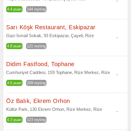
-
4.4 puan
144 reyting
Sarı Köşk Restaurant, Eskipazar
Gazi İsmail Sokak, 93 Eskipazar, Çayeli, Rize
-
4.8 puan
121 reyting
Didim Fastfood, Tophane
Cumhuriyet Caddesi, 159 Tophane, Rize Merkez, Rize
-
4.6 puan
209 reyting
Öz Balık, Ekrem Orhon
Kültür Park, 130 Ekrem Orhon, Rize Merkez, Rize
-
4.3 puan
123 reyting