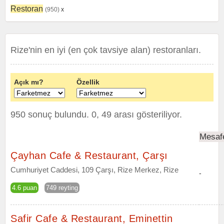
Restoran
(950)
x
Rize'nin en iyi (en çok tavsiye alan) restoranları.
Açık mı?
Özellik
950 sonuç bulundu. 0, 49 arası gösteriliyor.
Mesaf
Çayhan Cafe & Restaurant, Çarşı
Cumhuriyet Caddesi, 109 Çarşı, Rize Merkez, Rize
-
4.6 puan
749 reyting
Safir Cafe & Restaurant, Eminettin