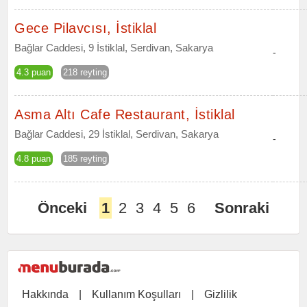
Gece Pilavcısı, İstiklal
Bağlar Caddesi, 9 İstiklal, Serdivan, Sakarya
-
4.3 puan
218 reyting
Asma Altı Cafe Restaurant, İstiklal
Bağlar Caddesi, 29 İstiklal, Serdivan, Sakarya
-
4.8 puan
185 reyting
Önceki
1
2
3
4
5
6
Sonraki
Hakkında
|
Kullanım Koşulları
|
Gizlilik