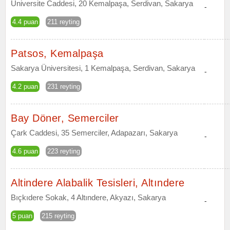
Üniversite Caddesi, 20 Kemalpaşa, Serdivan, Sakarya
-
4.4 puan
211 reyting
Patsos, Kemalpaşa
Sakarya Üniversitesi, 1 Kemalpaşa, Serdivan, Sakarya
-
4.2 puan
231 reyting
Bay Döner, Semerciler
Çark Caddesi, 35 Semerciler, Adapazarı, Sakarya
-
4.6 puan
223 reyting
Altindere Alabalik Tesisleri, Altındere
Bıçkıdere Sokak, 4 Altındere, Akyazı, Sakarya
-
5 puan
215 reyting