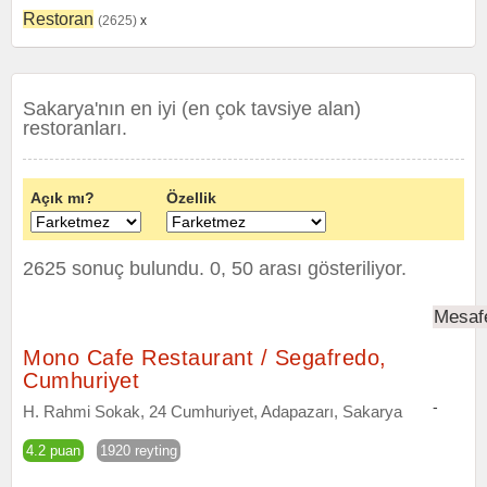
Restoran
(2625)
x
Sakarya'nın en iyi (en çok tavsiye alan)
restoranları.
Açık mı?
Özellik
2625 sonuç bulundu. 0, 50 arası gösteriliyor.
Mesaf
Mono Cafe Restaurant / Segafredo,
Cumhuriyet
-
H. Rahmi Sokak, 24 Cumhuriyet, Adapazarı, Sakarya
4.2 puan
1920 reyting