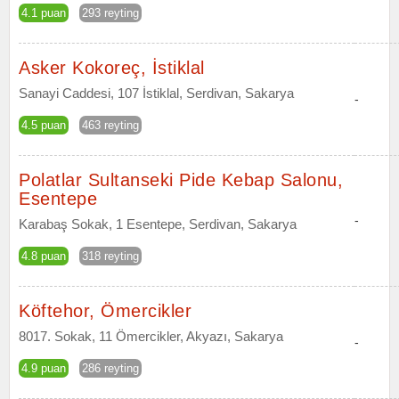
4.1 puan
293 reyting
Asker Kokoreç, İstiklal
Sanayi Caddesi, 107 İstiklal, Serdivan, Sakarya
-
4.5 puan
463 reyting
Polatlar Sultanseki Pide Kebap Salonu,
Esentepe
-
Karabaş Sokak, 1 Esentepe, Serdivan, Sakarya
4.8 puan
318 reyting
Köftehor, Ömercikler
8017. Sokak, 11 Ömercikler, Akyazı, Sakarya
-
4.9 puan
286 reyting