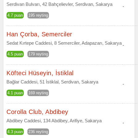
Serdivan Bulvarı, 42 Bahçelievler, Serdivan, Sakarya
-
4.7 puan
195 reyting
Han Çorba, Semerciler
Sedat Kırtepe Caddesi, 8 Semerciler, Adapazarı, Sakarya
-
4.5 puan
179 reyting
Köfteci Hüseyin, İstiklal
Bağlar Caddesi, 51 İstiklal, Serdivan, Sakarya
-
4.1 puan
169 reyting
Corolla Club, Abdibey
Abdibey Caddesi, 134 Abdibey, Arifiye, Sakarya
-
4.3 puan
236 reyting