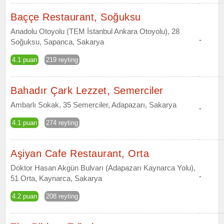
Baççe Restaurant, Soğuksu
Anadolu Otoyolu (TEM İstanbul Ankara Otoyolu), 28
-
Soğuksu, Sapanca, Sakarya
4.1 puan
219 reyting
Bahadır Çark Lezzet, Semerciler
Ambarlı Sokak, 35 Semerciler, Adapazarı, Sakarya
-
4.1 puan
274 reyting
Aşiyan Cafe Restaurant, Orta
Doktor Hasan Akgün Bulvarı (Adapazarı Kaynarca Yolu),
-
51 Orta, Kaynarca, Sakarya
4.2 puan
208 reyting