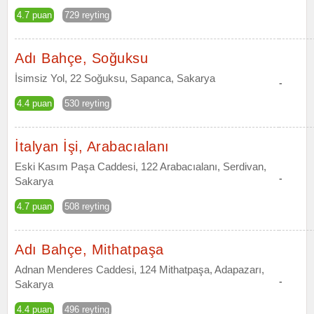
4.7 puan
729 reyting
Adı Bahçe, Soğuksu
İsimsiz Yol, 22 Soğuksu, Sapanca, Sakarya
-
4.4 puan
530 reyting
İtalyan İşi, Arabacıalanı
Eski Kasım Paşa Caddesi, 122 Arabacıalanı, Serdivan,
-
Sakarya
4.7 puan
508 reyting
Adı Bahçe, Mithatpaşa
Adnan Menderes Caddesi, 124 Mithatpaşa, Adapazarı,
-
Sakarya
4.4 puan
496 reyting