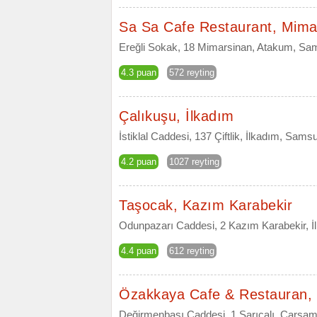
Sa Sa Cafe Restaurant, Mima
Ereğli Sokak, 18 Mimarsinan, Atakum, S
4.3 puan
572 reyting
Çalıkuşu, İlkadım
İstiklal Caddesi, 137 Çiftlik, İlkadım, Sams
4.2 puan
1027 reyting
Taşocak, Kazım Karabekir
Odunpazarı Caddesi, 2 Kazım Karabekir, 
4.4 puan
612 reyting
Özakkaya Cafe & Restauran, 
Değirmenbaşı Caddesi, 1 Sarıcalı, Çarş