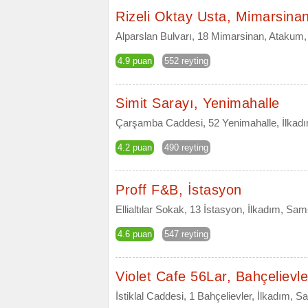
Rizeli Oktay Usta, Mimarsina
Alparslan Bulvarı, 18 Mimarsinan, Ataku
4.9 puan
552 reyting
Simit Sarayı, Yenimahalle
Çarşamba Caddesi, 52 Yenimahalle, İlka
4.2 puan
490 reyting
Proff F&B, İstasyon
Ellialtılar Sokak, 13 İstasyon, İlkadım, Sa
4.6 puan
547 reyting
Violet Cafe 56Lar, Bahçelievle
İstiklal Caddesi, 1 Bahçelievler, İlkadım, 