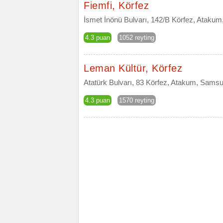
Fiemfi, Körfez
İsmet İnönü Bulvarı, 142/B Körfez, Ataku
4.3 puan
1052 reyting
Leman Kültür, Körfez
Atatürk Bulvarı, 83 Körfez, Atakum, Sams
4.3 puan
1570 reyting