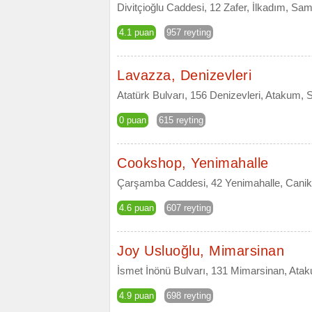
Divitçioğlu Caddesi, 12 Zafer, İlkadım, Sa
4.1 puan
957 reyting
Lavazza, Denizevleri
Atatürk Bulvarı, 156 Denizevleri, Atakum,
0 puan
615 reyting
Cookshop, Yenimahalle
Çarşamba Caddesi, 42 Yenimahalle, Cani
4.6 puan
607 reyting
Joy Usluoğlu, Mimarsinan
İsmet İnönü Bulvarı, 131 Mimarsinan, At
4.9 puan
698 reyting