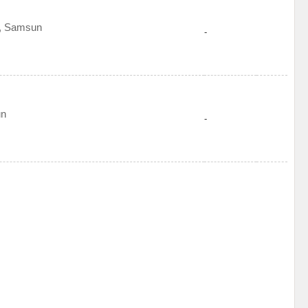
m, Samsun
-
un
-