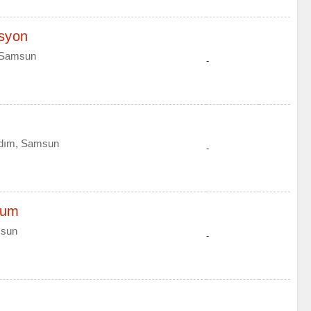
asyon
, Samsun
-
kadım, Samsun
-
kum
msun
-