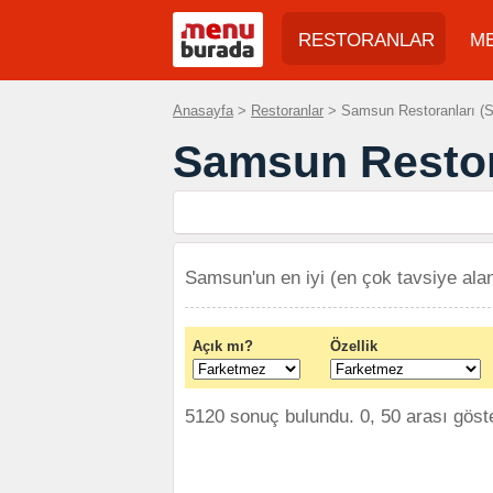
RESTORANLAR
M
Anasayfa
>
Restoranlar
> Samsun Restoranları (S
Samsun Restor
Samsun'un en iyi (en çok tavsiye alan
Açık mı?
Özellik
5120 sonuç bulundu. 0, 50 arası göster