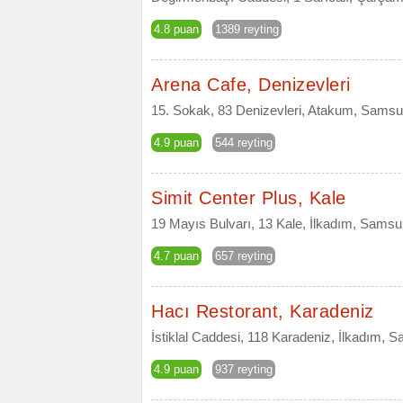
4.8 puan
1389 reyting
Arena Cafe, Denizevleri
15. Sokak, 83 Denizevleri, Atakum, Sams
4.9 puan
544 reyting
Simit Center Plus, Kale
19 Mayıs Bulvarı, 13 Kale, İlkadım, Sams
4.7 puan
657 reyting
Hacı Restorant, Karadeniz
İstiklal Caddesi, 118 Karadeniz, İlkadım, 
4.9 puan
937 reyting