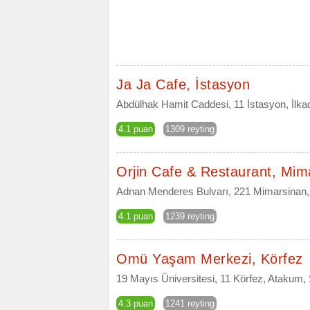
Ja Ja Cafe, İstasyon
Abdülhak Hamit Caddesi, 11 İstasyon, İlk
4.1 puan
1309 reyting
Orjin Cafe & Restaurant, Mim
Adnan Menderes Bulvarı, 221 Mimarsinan
4.1 puan
1239 reyting
Omü Yaşam Merkezi, Körfez
19 Mayıs Üniversitesi, 11 Körfez, Atakum
4.3 puan
1241 reyting