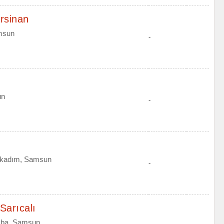
rsinan
amsun
-
un
-
İlkadım, Samsun
-
Sarıcalı
amba, Samsun