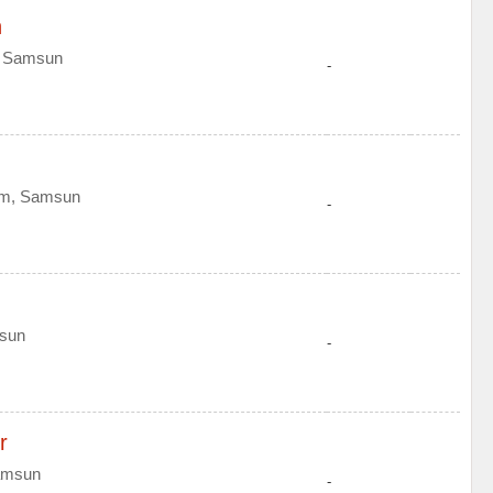
n
m, Samsun
-
dım, Samsun
-
msun
-
r
Samsun
-