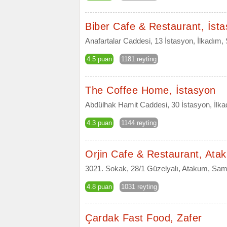
Biber Cafe & Restaurant, İst
Anafartalar Caddesi, 13 İstasyon, İlkadım
4.5 puan
1181 reyting
The Coffee Home, İstasyon
Abdülhak Hamit Caddesi, 30 İstasyon, İl
4.3 puan
1144 reyting
Orjin Cafe & Restaurant, Ata
3021. Sokak, 28/1 Güzelyalı, Atakum, Sa
4.8 puan
1031 reyting
Çardak Fast Food, Zafer