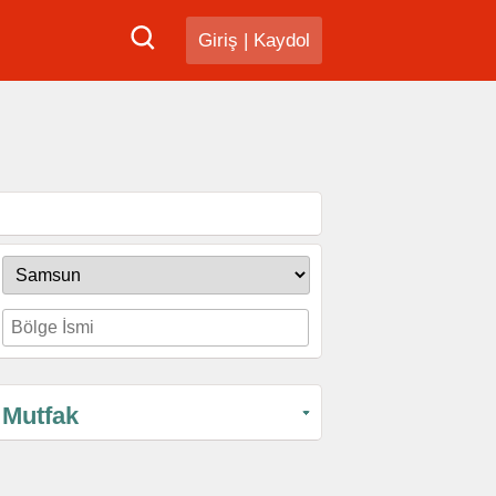
Giriş
|
Kaydol
Mutfak