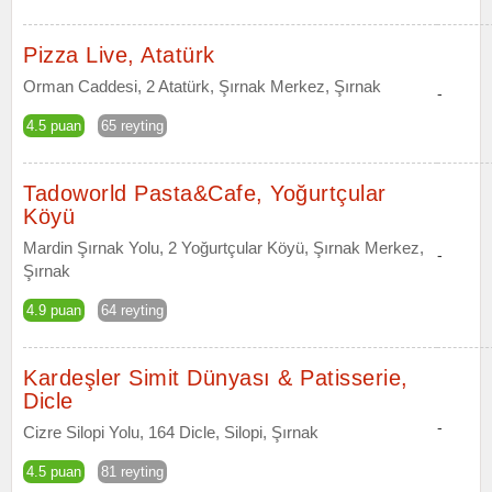
Pizza Live, Atatürk
Orman Caddesi, 2 Atatürk, Şırnak Merkez, Şırnak
-
4.5 puan
65 reyting
Tadoworld Pasta&Cafe, Yoğurtçular
Köyü
Mardin Şırnak Yolu, 2 Yoğurtçular Köyü, Şırnak Merkez,
-
Şırnak
4.9 puan
64 reyting
Kardeşler Simit Dünyası & Patisserie,
Dicle
-
Cizre Silopi Yolu, 164 Dicle, Silopi, Şırnak
4.5 puan
81 reyting