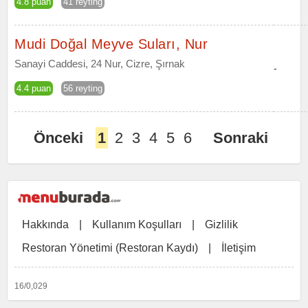
4.8 puan
41 reyting
Mudi Doğal Meyve Suları, Nur
Sanayi Caddesi, 24 Nur, Cizre, Şırnak
-
4.4 puan
56 reyting
Önceki
1
2
3
4
5
6
Sonraki
Hakkında
|
Kullanım Koşulları
|
Gizlilik
Restoran Yönetimi (Restoran Kaydı)
|
İletişim
16/0,029