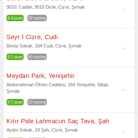
9010. Cadde, 9010 Dicle, Cizre, Şırnak
-
4.4 puan
92 reyting
Seyr İ Cizre, Cudi
Besta Sokak, 164 Cudi, Cizre, Şırnak
-
4.2 puan
80 reyting
Meydan Park, Yenişehir
Abdurrahman Ökten Caddesi, 164 Yenişehir, Silopi,
-
Şırnak
4.7 puan
63 reyting
Kıtır Pide Lahmacun Saç Tava, Şah
Aydın Sokak, 24 Şah, Cizre, Şırnak
-