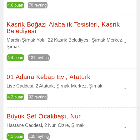
4.6 puan
70 reyting
Kasrik Boğazı Alabalık Tesisleri, Kasrik
Belediyesi
Mardin Şırnak Yolu, 22 Kasrik Belediyesi, Şırnak Merkez,
-
Şırnak
4.4 puan
131 reyting
01 Adana Kebap Evi, Atatürk
Lise Caddesi, 2 Atatürk, Şırnak Merkez, Şırnak
-
4.2 puan
92 reyting
Büyük Şef Ocakbaşı, Nur
Hastane Caddesi, 2 Nur, Cizre, Şırnak
-
4.1 puan
135 reyting