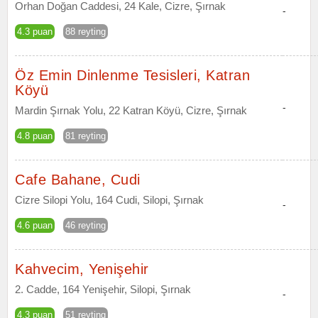
Orhan Doğan Caddesi, 24 Kale, Cizre, Şırnak
-
4.3 puan
88 reyting
Öz Emin Dinlenme Tesisleri, Katran
Köyü
-
Mardin Şırnak Yolu, 22 Katran Köyü, Cizre, Şırnak
4.8 puan
81 reyting
Cafe Bahane, Cudi
Cizre Silopi Yolu, 164 Cudi, Silopi, Şırnak
-
4.6 puan
46 reyting
Kahvecim, Yenişehir
2. Cadde, 164 Yenişehir, Silopi, Şırnak
-
4.3 puan
51 reyting