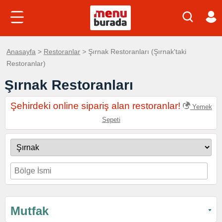
Anasayfa
>
Restoranlar
> Şırnak Restoranları (Şırnak'taki
Restoranlar)
Şırnak Restoranları
Şehirdeki online sipariş alan restoranlar!
Yemek
Sepeti
Mutfak