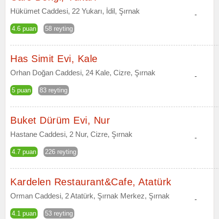
Hükümet Caddesi, 22 Yukarı, İdil, Şırnak
-
4.6 puan
58 reyting
Has Simit Evi, Kale
Orhan Doğan Caddesi, 24 Kale, Cizre, Şırnak
-
5 puan
83 reyting
Buket Dürüm Evi, Nur
Hastane Caddesi, 2 Nur, Cizre, Şırnak
-
4.7 puan
226 reyting
Kardelen Restaurant&Cafe, Atatürk
Orman Caddesi, 2 Atatürk, Şırnak Merkez, Şırnak
-
4.1 puan
53 reyting