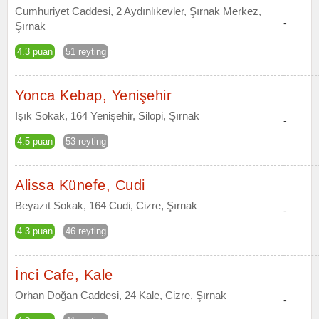
Cumhuriyet Caddesi, 2 Aydınlıkevler, Şırnak Merkez,
-
Şırnak
4.3 puan
51 reyting
Yonca Kebap, Yenişehir
Işık Sokak, 164 Yenişehir, Silopi, Şırnak
-
4.5 puan
53 reyting
Alissa Künefe, Cudi
Beyazıt Sokak, 164 Cudi, Cizre, Şırnak
-
4.3 puan
46 reyting
İnci Cafe, Kale
Orhan Doğan Caddesi, 24 Kale, Cizre, Şırnak
-