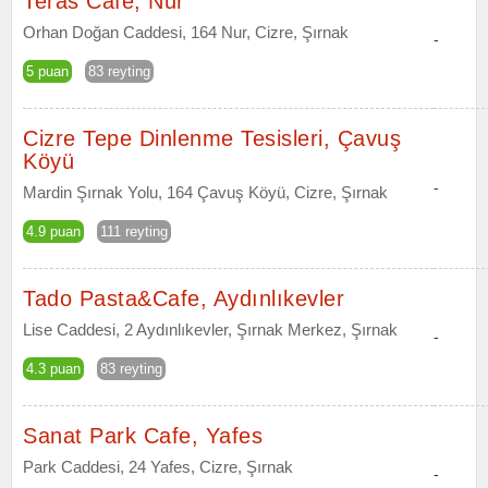
Teras Cafe, Nur
Orhan Doğan Caddesi, 164 Nur, Cizre, Şırnak
-
5 puan
83 reyting
Cizre Tepe Dinlenme Tesisleri, Çavuş
Köyü
-
Mardin Şırnak Yolu, 164 Çavuş Köyü, Cizre, Şırnak
4.9 puan
111 reyting
Tado Pasta&Cafe, Aydınlıkevler
Lise Caddesi, 2 Aydınlıkevler, Şırnak Merkez, Şırnak
-
4.3 puan
83 reyting
Sanat Park Cafe, Yafes
Park Caddesi, 24 Yafes, Cizre, Şırnak
-