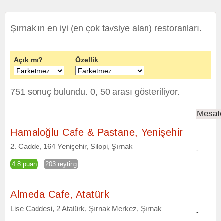
Şırnak'ın en iyi (en çok tavsiye alan) restoranları.
Açık mı?
Özellik
751 sonuç bulundu. 0, 50 arası gösteriliyor.
Mesaf
Hamaloğlu Cafe & Pastane, Yenişehir
2. Cadde, 164 Yenişehir, Silopi, Şırnak
-
4.8 puan
203 reyting
Almeda Cafe, Atatürk
Lise Caddesi, 2 Atatürk, Şırnak Merkez, Şırnak
-