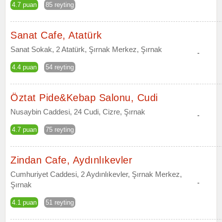
4.7 puan
85 reyting
Sanat Cafe, Atatürk
Sanat Sokak, 2 Atatürk, Şırnak Merkez, Şırnak
-
4.4 puan
54 reyting
Öztat Pide&Kebap Salonu, Cudi
Nusaybin Caddesi, 24 Cudi, Cizre, Şırnak
-
4.7 puan
75 reyting
Zindan Cafe, Aydınlıkevler
Cumhuriyet Caddesi, 2 Aydınlıkevler, Şırnak Merkez,
-
Şırnak
4.1 puan
51 reyting