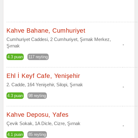
Kahve Bahane, Cumhuriyet
Cumhuriyet Caddesi, 2 Cumhuriyet, Şırnak Merkez,
-
Şırnak
4.3 puan
117 reyting
Ehl İ Keyf Cafe, Yenişehir
2. Cadde, 164 Yenişehir, Silopi, Şırnak
-
4.3 puan
98 reyting
Kahve Deposu, Yafes
Çevik Sokak, 1A Dicle, Cizre, Şırnak
-
4.1 puan
85 reyting