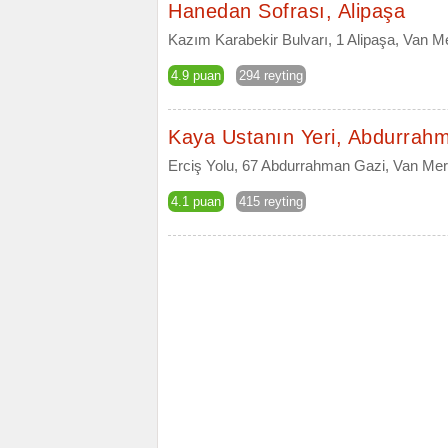
Hanedan Sofrası, Alipaşa
Kazım Karabekir Bulvarı, 1 Alipaşa, Van M
4.9 puan
294 reyting
Kaya Ustanın Yeri, Abdurrah
Erciş Yolu, 67 Abdurrahman Gazi, Van Me
4.1 puan
415 reyting