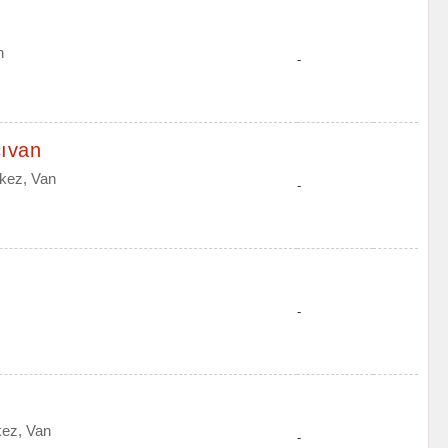
n
-
çıvan
kez, Van
-
-
kez, Van
-