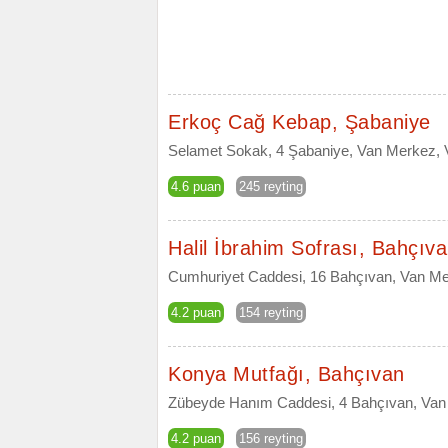
Erkoç Cağ Kebap, Şabaniye
Selamet Sokak, 4 Şabaniye, Van Merkez, 
4.6 puan
245 reyting
Halil İbrahim Sofrası, Bahçıv
Cumhuriyet Caddesi, 16 Bahçıvan, Van Me
4.2 puan
154 reyting
Konya Mutfağı, Bahçıvan
Zübeyde Hanım Caddesi, 4 Bahçıvan, Van
4.2 puan
156 reyting