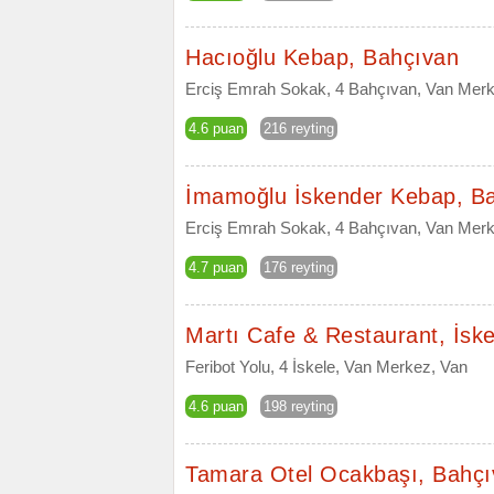
Hacıoğlu Kebap, Bahçıvan
Erciş Emrah Sokak, 4 Bahçıvan, Van Merk
4.6 puan
216 reyting
İmamoğlu İskender Kebap, B
Erciş Emrah Sokak, 4 Bahçıvan, Van Merk
4.7 puan
176 reyting
Martı Cafe & Restaurant, İske
Feribot Yolu, 4 İskele, Van Merkez, Van
4.6 puan
198 reyting
Tamara Otel Ocakbaşı, Bahçı