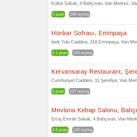
Kültür Sokak, 4 Bahçıvan, Van Merkez, Va
5 puan
149 reyting
Hünkar Sofrası, Eminpaşa
İpek Yolu Caddesi, 318 Eminpaşa, Van Me
4.1 puan
143 reyting
Kervansaray Restaurant, Şere
Cumhuriyet Caddesi, 11 Şerefiye, Van Mer
5 puan
127 reyting
Mevlana Kebap Salonu, Bahç
Erciş Emrah Sokak, 4 Bahçıvan, Van Merk
4.5 puan
129 reyting