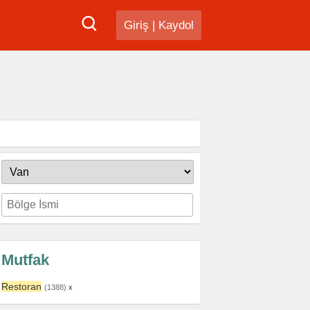
Giriş
|
Kaydol
Mutfak
Restoran
(1388)
x