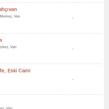
ahçıvan
 Merkez, Van
-
a
erkez, Van
-
fe, Eski Cami
-
ez, Van