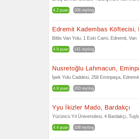
4.2 puan
206 reyting
Edremit Kadembas Köftecisi,
Bitlis Van Yolu, 1 Eski Cami, Edremit, Van
4.9 puan
141 reyting
Nusretoğlu Lahmacun, Eminp
İpek Yolu Caddesi, 258 Eminpaşa, Edremit
4.9 puan
203 reyting
Yyu İkizler Mado, Bardakçı
Yüzüncü Yıl Üniversitesi, 4 Bardakçı, Tuşb
4.4 puan
108 reyting