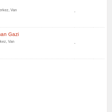
erkez, Van
-
man Gazi
rkez, Van
-