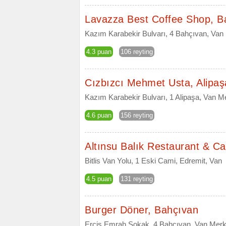
Lavazza Best Coffee Shop, B
Kazım Karabekir Bulvarı, 4 Bahçıvan, Van
4.3 puan
106 reyting
Cızbızcı Mehmet Usta, Alipaş
Kazım Karabekir Bulvarı, 1 Alipaşa, Van M
4.6 puan
156 reyting
Altınsu Balık Restaurant & Ca
Bitlis Van Yolu, 1 Eski Cami, Edremit, Van
4.5 puan
131 reyting
Burger Döner, Bahçıvan
Erciş Emrah Sokak, 4 Bahçıvan, Van Merk