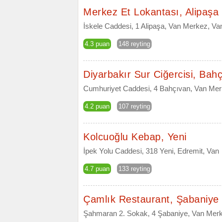
Merkez Et Lokantası, Alipaşa
İskele Caddesi, 1 Alipaşa, Van Merkez, Va
4.3 puan
148 reyting
Diyarbakır Sur Ciğercisi, Bah
Cumhuriyet Caddesi, 4 Bahçıvan, Van Mer
4.2 puan
107 reyting
Kolcuoğlu Kebap, Yeni
İpek Yolu Caddesi, 318 Yeni, Edremit, Van
4.7 puan
133 reyting
Çamlık Restaurant, Şabaniye
Şahmaran 2. Sokak, 4 Şabaniye, Van Mer