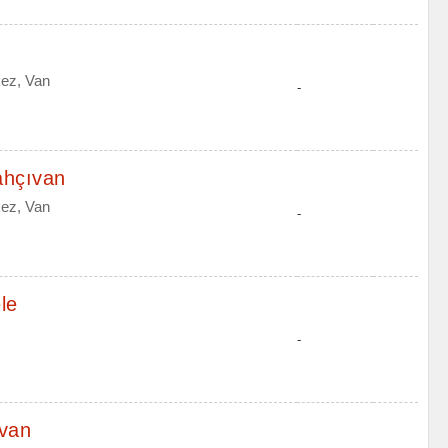
ez, Van
-
ahçıvan
ez, Van
-
le
-
van