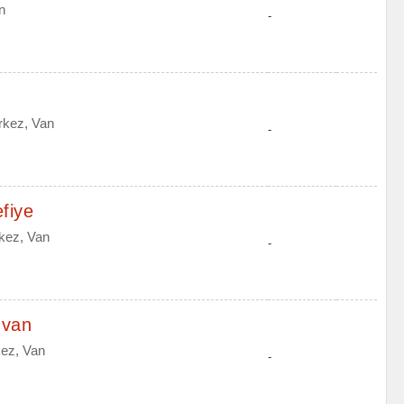
n
-
rkez, Van
-
fiye
kez, Van
-
ıvan
ez, Van
-