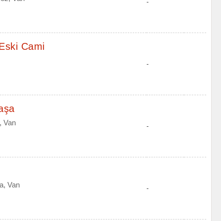
-
 Eski Cami
-
aşa
, Van
-
a, Van
-