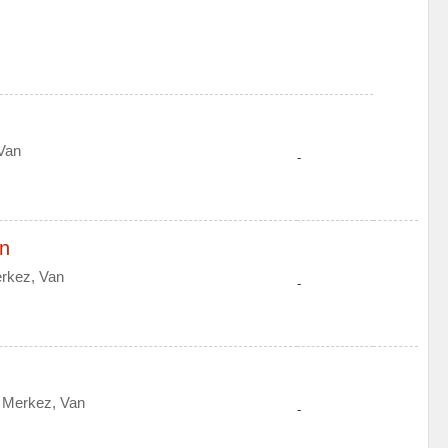
Van
-
an
rkez, Van
-
 Merkez, Van
-