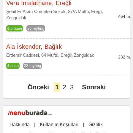
Vera İmalathane, Ereğli
Şehit Er Asım Cometen Sokak, 37/A Müftü, Ereğli,
464 m.
Zonguldak
4.5 puan
23 reyting
Ala İskender, Bağlık
Erdemir Caddesi, 64 Müftü, Ereğli, Zonguldak
232 m.
4 puan
33 reyting
Önceki
1
2
3
Sonraki
Hakkında
|
Kullanım Koşulları
|
Gizlilik