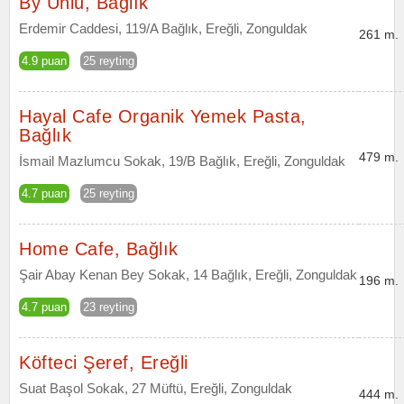
By Unlu, Bağlık
Erdemir Caddesi, 119/A Bağlık, Ereğli, Zonguldak
261 m.
4.9 puan
25 reyting
Hayal Cafe Organik Yemek Pasta,
Bağlık
479 m.
İsmail Mazlumcu Sokak, 19/B Bağlık, Ereğli, Zonguldak
4.7 puan
25 reyting
Home Cafe, Bağlık
Şair Abay Kenan Bey Sokak, 14 Bağlık, Ereğli, Zonguldak
196 m.
4.7 puan
23 reyting
Köfteci Şeref, Ereğli
Suat Başol Sokak, 27 Müftü, Ereğli, Zonguldak
444 m.