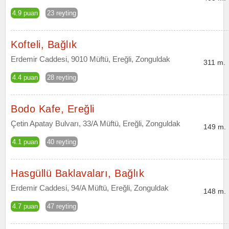
4.9 puan
23 reyting
Kofteli, Bağlık
Erdemir Caddesi, 9010 Müftü, Ereğli, Zonguldak
311 m.
4.4 puan
28 reyting
Bodo Kafe, Ereğli
Çetin Apatay Bulvarı, 33/A Müftü, Ereğli, Zonguldak
149 m.
4.1 puan
40 reyting
Hasgüllü Baklavaları, Bağlık
Erdemir Caddesi, 94/A Müftü, Ereğli, Zonguldak
148 m.
4.7 puan
47 reyting