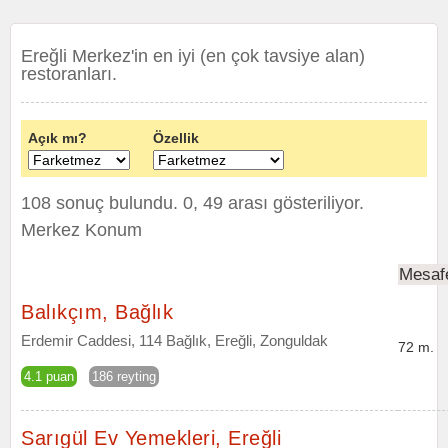
Ereğli Merkez'in en iyi (en çok tavsiye alan)
restoranları.
Açık mı?
Özellik
108 sonuç bulundu. 0, 49 arası gösteriliyor.
Merkez Konum
Mesaf
Balıkçım, Bağlık
Erdemir Caddesi, 114 Bağlık, Ereğli, Zonguldak
72 m.
4.1 puan
186 reyting
Sarıgül Ev Yemekleri, Ereğli