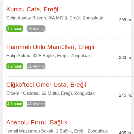
Kumru Cafe, Ereğli
Çetin Apatay Bulvarı, 8/A Müftü, Ereğli, Zonguldak
299 m.
4.7 puan
36 reyting
Hanımeli Unlu Mamülleri, Ereğli
Hatip Sokak, 32/F Bağlık, Ereğli, Zonguldak
383 m.
4.2 puan
31 reyting
Çiğköfteci Ömer Usta, Ereğli
Erdemir Caddesi, 62 Müftü, Ereğli, Zonguldak
245 m.
4.8 puan
46 reyting
Anadolu Fırını, Bağlık
İsmail Mazlumcu Sokak, 1 Bağlık, Ereğli, Zonguldak
405 m.