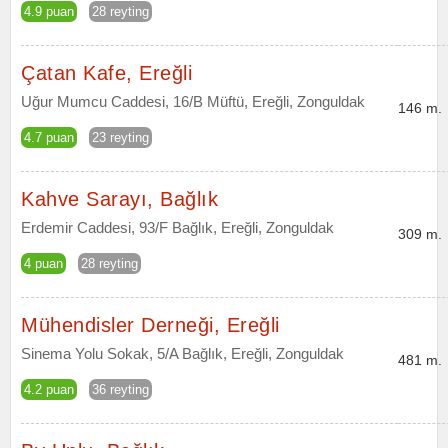
4.9 puan
28 reyting
Çatan Kafe, Ereğli
Uğur Mumcu Caddesi, 16/B Müftü, Ereğli, Zonguldak
146 m.
4.7 puan
23 reyting
Kahve Sarayı, Bağlık
Erdemir Caddesi, 93/F Bağlık, Ereğli, Zonguldak
309 m.
4 puan
28 reyting
Mühendisler Derneği, Ereğli
Sinema Yolu Sokak, 5/A Bağlık, Ereğli, Zonguldak
481 m.
4.2 puan
36 reyting