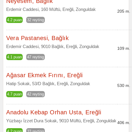
Neyesem, Bağlık
Erdemir Caddesi, 160 Müftü, Ereğli, Zonguldak
205 m.
4.2 puan
32 reyting
Vera Pastanesi, Bağlık
Erdemir Caddesi, 9010 Bağlık, Ereğli, Zonguldak
109 m.
4.1 puan
47 reyting
Ağasar Ekmek Fırını, Ereğli
Hatip Sokak, 53/D Bağlık, Ereğli, Zonguldak
530 m.
4.7 puan
42 reyting
Anadolu Kebap Orhan Usta, Ereğli
Yüzbaşı İzzet Dura Sokak, 9010 Müftü, Ereğli, Zonguldak
406 m.
4.2 puan
33 reyting