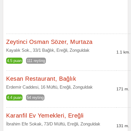
Zeytinci Osman Sözer, Murtaza
Kayalık Sok., 33/1 Bağlık, Ereğli, Zonguldak
1.1 km.
4.5 puan
111 reyting
Kesan Restaurant, Bağlık
Erdemir Caddesi, 16 Müftü, Ereğli, Zonguldak
171 m.
4.4 puan
54 reyting
Karanfil Ev Yemekleri, Ereğli
İbrahim Efe Sokak, 73/D Müftü, Ereğli, Zonguldak
131 m.