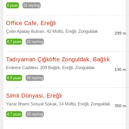
4 puan
31 reyting
Office Cafe, Ereğli
Çetin Apatay Bulvarı, 42 Müftü, Ereğli, Zonguldak
299 m.
4.7 puan
22 reyting
Tadıyaman Çiğköfte Zonguldak, Bağlık
Erdemir Caddesi, 209 Bağlık, Ereğli, Zonguldak
130 m.
4.9 puan
34 reyting
Simit Dünyasi, Ereğli
Yazar İlhami Sosyal Sokak, 14 Müftü, Ereğli, Zonguldak
350 m.
4.7 puan
28 reyting