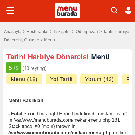
Anasayfa
>
Restoranlar
>
Eskişehir
>
Odunpazarı
>
Tarihi Harbiye
Dönercisi, Gültepe
> Menü
Tarihi Harbiye Dönercisi
Menü
5
/5
(43 reyting)
Menü (18)
Yol Tarifi
Yorum (43)
Fot
Menü Başlıkları
-
Fatal error
: Uncaught Error: Undefined constant "isim"
in /var/www/menuburada.com/mekan-menu.php:181
Stack trace: #0 {main} thrown in
/var/www/menuburada.com/mekan-menu.php
on line