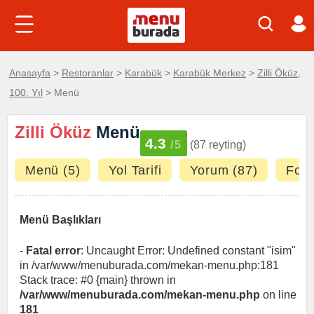
Anasayfa
>
Restoranlar
>
Karabük
>
Karabük Merkez
>
Zilli Öküz,
100. Yıl
> Menü
Zilli Öküz
Menü
4.3
/5
(87 reyting)
Menü (5)
Yol Tarifi
Yorum (87)
Foto
Menü Başlıkları
-
Fatal error
: Uncaught Error: Undefined constant "isim"
in /var/www/menuburada.com/mekan-menu.php:181
Stack trace: #0 {main} thrown in
/var/www/menuburada.com/mekan-menu.php
on line
181