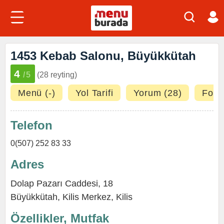
1453 Kebab Salonu, Büyükkütah
4
/5
(28 reyting)
Menü (-)
Yol Tarifi
Yorum (28)
Fotoğ
Telefon
0(507) 252 83 33
Adres
Dolap Pazarı Caddesi, 18
Büyükkütah
,
Kilis Merkez
,
Kilis
Özellikler, Mutfak