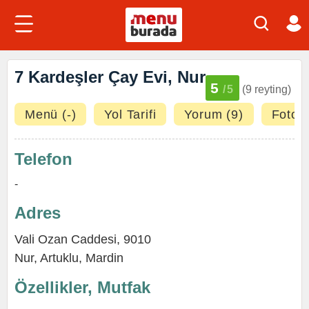
7 Kardeşler Çay Evi, Nur
5
/5
(9 reyting)
Menü (-)
Yol Tarifi
Yorum (9)
Fotoğr
Telefon
-
Adres
Vali Ozan Caddesi, 9010
Nur
,
Artuklu
,
Mardin
Özellikler, Mutfak