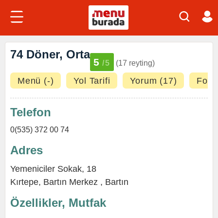
74 Döner, Orta
5
/5
(17 reyting)
Menü (-)
Yol Tarifi
Yorum (17)
Fotoğ
Telefon
0(535) 372 00 74
Adres
Yemeniciler Sokak, 18
Kırtepe
,
Bartın Merkez
,
Bartın
Özellikler, Mutfak