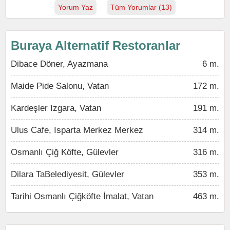
Yorum Yaz
Tüm Yorumlar (13)
Buraya Alternatif Restoranlar
Dibace Döner, Ayazmana
6 m.
Maide Pide Salonu, Vatan
172 m.
Kardeşler Izgara, Vatan
191 m.
Ulus Cafe, Isparta Merkez Merkez
314 m.
Osmanlı Çiğ Köfte, Gülevler
316 m.
Dilara TaBelediyesit, Gülevler
353 m.
Tarihi Osmanlı Çiğköfte İmalat, Vatan
463 m.