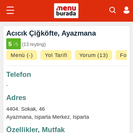
Acıcık Çiğköfte, Ayazmana
5
/5
(13 reyting)
Menü (-)
Yol Tarifi
Yorum (13)
Fotoğ
Telefon
-
Adres
4404. Sokak, 46
Ayazmana
,
Isparta Merkez
,
Isparta
Özellikler, Mutfak