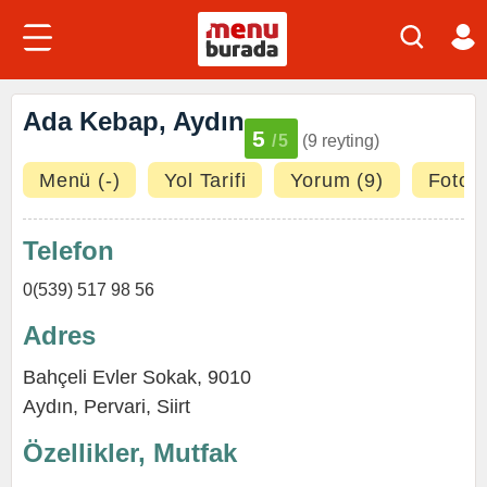
Ada Kebap, Aydın
5
/5
(9 reyting)
Menü (-)
Yol Tarifi
Yorum (9)
Fotoğr
Telefon
0(539) 517 98 56
Adres
Bahçeli Evler Sokak, 9010
Aydın
,
Pervari
,
Siirt
Özellikler, Mutfak