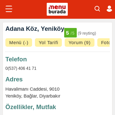
Adana Köz, Yeniköy
5
/5
(9 reyting)
Menü (-)
Yol Tarifi
Yorum (9)
Fotoğr
Telefon
0(537) 406 41 71
Adres
Havalimanı Caddesi, 9010
Yeniköy
,
Bağlar
,
Diyarbakır
Özellikler, Mutfak