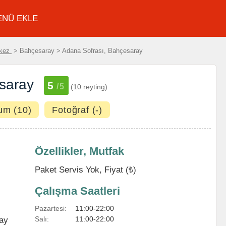
ENÜ EKLE
rkez
> Bahçesaray > Adana Sofrası, Bahçesaray
saray
5
/5
(10 reyting)
um (10)
Fotoğraf (-)
Özellikler, Mutfak
Paket Servis Yok, Fiyat (₺)
Çalışma Saatleri
Pazartesi:
11:00-22:00
Salı:
11:00-22:00
ay