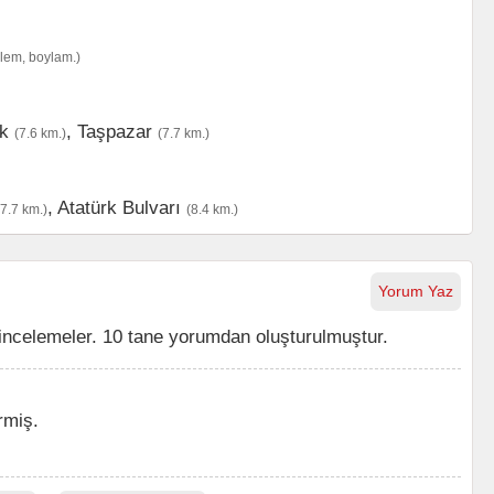
nlem, boylam.)
k
,
Taşpazar
(7.6 km.)
(7.7 km.)
,
Atatürk Bulvarı
(7.7 km.)
(8.4 km.)
Yorum Yaz
incelemeler. 10 tane yorumdan oluşturulmuştur.
rmiş.