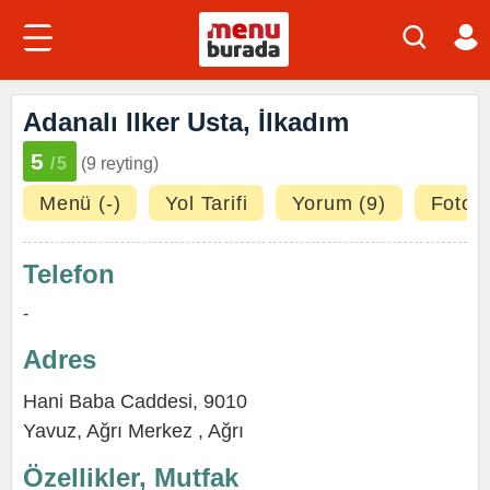
Adanalı Ilker Usta, İlkadım
5
/5
(9 reyting)
Menü (-)
Yol Tarifi
Yorum (9)
Fotoğr
Telefon
-
Adres
Hani Baba Caddesi, 9010
Yavuz
,
Ağrı Merkez
,
Ağrı
Özellikler, Mutfak