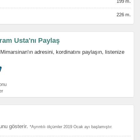
199 m.
226 m.
ram Usta'nı Paylaş
marsinan'ın adresini, kordinatını paylaşın, listenize
onu
er
unu gösterir.
*Ayrıntılı ölçümler 2019 Ocak ayı başlamıştır.