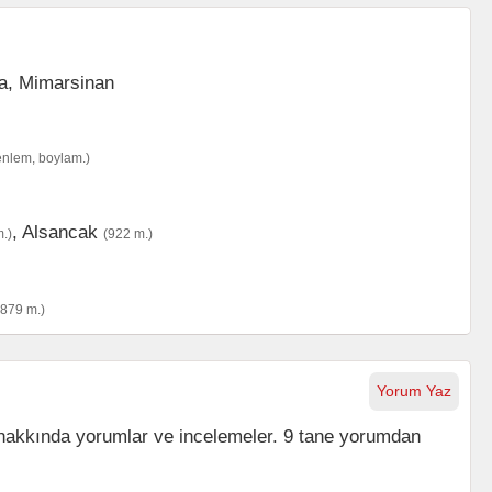
enlem, boylam.)
,
Alsancak
.)
(922 m.)
(879 m.)
Yorum Yaz
akkında yorumlar ve incelemeler. 9 tane yorumdan