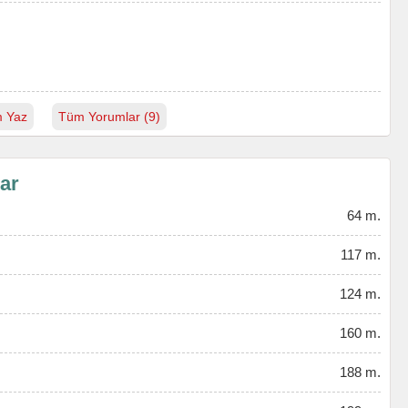
 Yaz
Tüm Yorumlar (9)
lar
64 m.
117 m.
124 m.
160 m.
188 m.