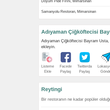
Doyum Pide Fırını, Mimarsinan
Samanyolu Restoran, Mimarsinan
Adıyaman Çiğköftecisi Bay
Adıyaman Çiğköftecisi Bayram Usta, Mi
ekleyin.
Listeme
Facede
Twitterda
Lokasy
Ekle
Paylaş
Paylaş
Gönd
Reytingi
Bir restoranın ne kadar popüler olduğ