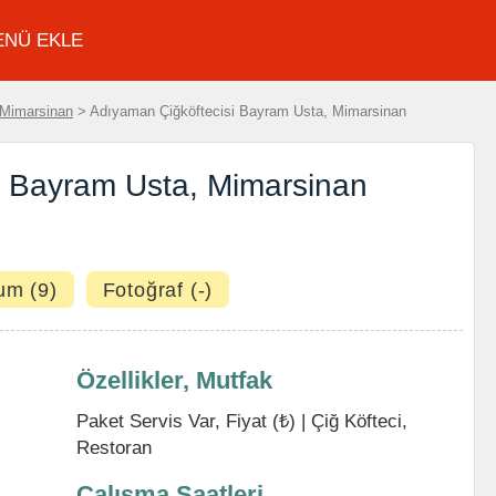
ENÜ EKLE
Mimarsinan
> Adıyaman Çiğköftecisi Bayram Usta, Mimarsinan
i Bayram Usta, Mimarsinan
um (9)
Fotoğraf (-)
Özellikler, Mutfak
Paket Servis Var, Fiyat (₺) |
Çiğ Köfteci
,
Restoran
Çalışma Saatleri