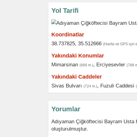
Yol Tarifi
Koordinatlar
38.737825, 35.512666
(Harita ve GPS için 
Yakındaki Konumlar
Mimarsinan
,
Erciyesevler
(666 m.)
(788 m
Yakındaki Caddeler
Sivas Bulvarı
,
Fuzuli Caddesi
(724 m.)
Yorumlar
Adıyaman Çiğköftecisi Bayram Usta h
oluşturulmuştur.