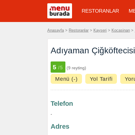
RESTORANLAR
M
Anasayfa
>
Restoranlar
>
Kayseri
>
Kocasinan
>
Adıyaman Çiğköftecis
5
/5
(9 reyting)
Menü (-)
Yol Tarifi
Yor
Telefon
-
Adres