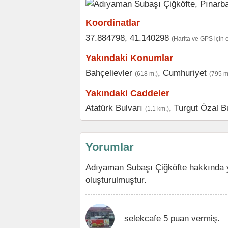
Koordinatlar
37.884798, 41.140298
(Harita ve GPS için 
Yakındaki Konumlar
Bahçelievler
,
Cumhuriyet
(618 m.)
(795 m
Yakındaki Caddeler
Atatürk Bulvarı
,
Turgut Özal B
(1.1 km.)
Yorumlar
Adıyaman Subaşı Çiğköfte hakkında y
oluşturulmuştur.
selekcafe 5 puan vermiş.