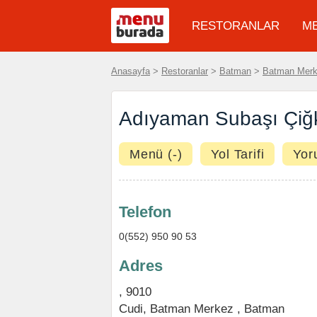
RESTORANLAR
M
Anasayfa
>
Restoranlar
>
Batman
>
Batman Mer
Adıyaman Subaşı Çiğk
Menü (-)
Yol Tarifi
Yor
Telefon
0(552) 950 90 53
Adres
, 9010
Cudi
,
Batman Merkez
,
Batman