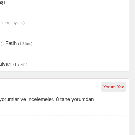
enlem, boylam.)
,
Fatih
.)
(1.2 km.)
ulvarı
(1.9 km.)
Yorum Yaz
orumlar ve incelemeler. 8 tane yorumdan