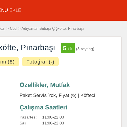
ENÜ EKLE
kez
>
Cudi
> Adıyaman Subaşı Çiğköfte, Pınarbaşı
öfte, Pınarbaşı
5
/5
(8 reyting)
um (8)
Fotoğraf (-)
Özellikler, Mutfak
Paket Servis Yok, Fiyat (₺) |
Köfteci
Çalışma Saatleri
Pazartesi:
11:00-22:00
Salı:
11:00-22:00