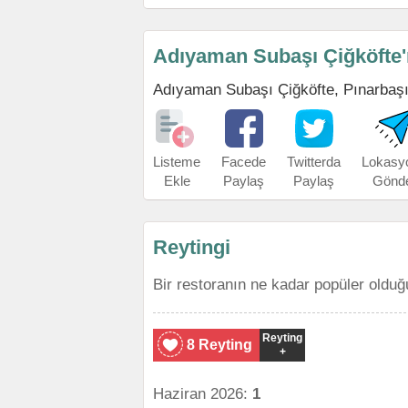
Adıyaman Subaşı Çiğköfte'
Adıyaman Subaşı Çiğköfte, Pınarbaşı'nı
Listeme
Facede
Twitterda
Lokasy
Ekle
Paylaş
Paylaş
Gönd
Reytingi
Bir restoranın ne kadar popüler olduğ
Reyting
8 Reyting
+
Haziran 2026:
1