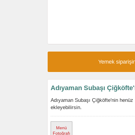
Yemek siparişin
Adıyaman Subaşı Çiğköfte
Adıyaman Subaşı Çiğköfte'nin henüz
ekleyebilirsin.
Menü
Fotoğrafı