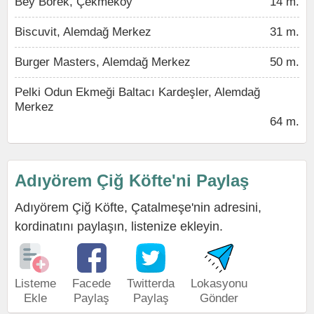
Bey Börek, Çekmeköy
14 m.
Biscuvit, Alemdağ Merkez
31 m.
Burger Masters, Alemdağ Merkez
50 m.
Pelki Odun Ekmeği Baltacı Kardeşler, Alemdağ
Merkez
64 m.
Adıyörem Çiğ Köfte'ni Paylaş
Adıyörem Çiğ Köfte, Çatalmeşe'nin adresini,
kordinatını paylaşın, listenize ekleyin.
Listeme
Facede
Twitterda
Lokasyonu
Ekle
Paylaş
Paylaş
Gönder