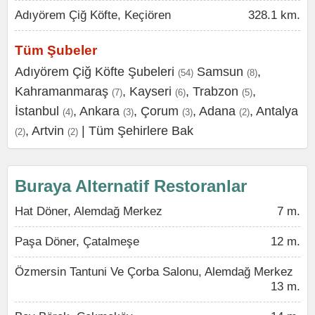
Adıyörem Çiğ Köfte, Keçiören
328.1 km.
Tüm Şubeler
Adıyörem Çiğ Köfte Şubeleri
Samsun
,
(54)
(8)
Kahramanmaraş
,
Kayseri
,
Trabzon
,
(7)
(6)
(5)
İstanbul
,
Ankara
,
Çorum
,
Adana
,
Antalya
(4)
(3)
(3)
(2)
,
Artvin
|
Tüm Şehirlere Bak
(2)
(2)
Buraya Alternatif Restoranlar
Hat Döner, Alemdağ Merkez
7 m.
Paşa Döner, Çatalmeşe
12 m.
Özmersin Tantuni Ve Çorba Salonu, Alemdağ Merkez
13 m.