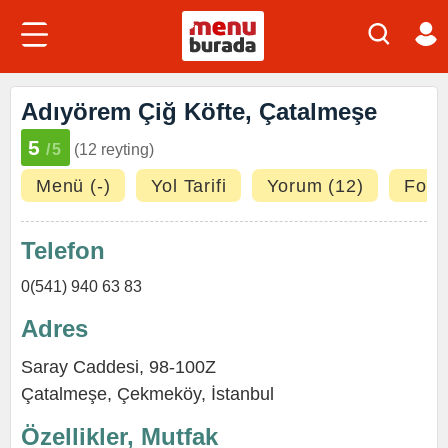
Adıyörem Çiğ Köfte, Çatalmeşe
5
/5
(12 reyting)
Menü (-)
Yol Tarifi
Yorum (12)
Fotoğ
Telefon
0(541) 940 63 83
Adres
Saray Caddesi, 98-100Z
Çatalmeşe
,
Çekmeköy
,
İstanbul
Özellikler, Mutfak