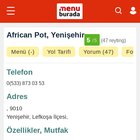
African Pot, Yenişehir
5
/5
(47 reyting)
Menü (-)
Yol Tarifi
Yorum (47)
Fotoğ
Telefon
0(533) 873 03 53
Adres
, 9010
Yenişehir
,
Lefkoşa İlçesi
,
Özellikler, Mutfak